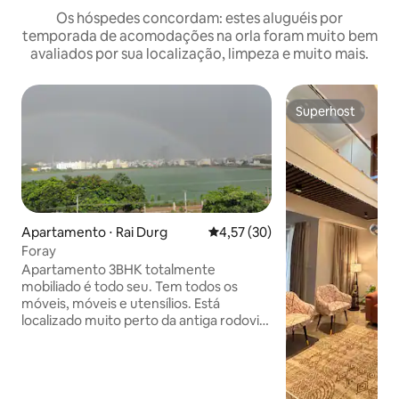
Os hóspedes concordam: estes aluguéis por
temporada de acomodações na orla foram muito bem
avaliados por sua localização, limpeza e muito mais.
Superhost
Superhost
Apartamento ⋅ Rai Durg
4,57 de uma avaliação média de
4,57 (30)
Foray
Apartamento 3BHK totalmente
mobiliado é todo seu. Tem todos os
móveis, móveis e utensílios. Está
localizado muito perto da antiga rodovia
de Mumbai, mas em uma colônia
Timberlake muito cênica e calma. É uma
distância fácil de caminhar do Sunshine
Hospital. Comodidades no apartamento: