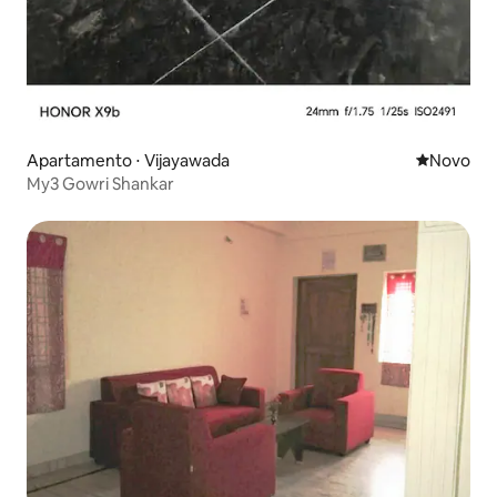
Apartamento ⋅ Vijayawada
Novo lugar
Novo
My3 Gowri Shankar