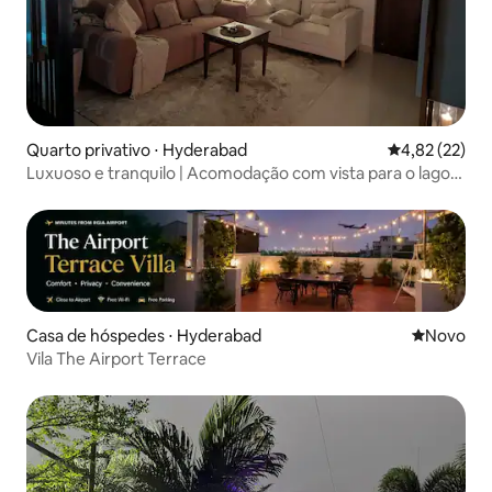
Quarto privativo ⋅ Hyderabad
4,82 de uma a
4,82 (22)
Luxuoso e tranquilo | Acomodação com vista para o lago
em Kokapet
Casa de hóspedes ⋅ Hyderabad
Novo lugar
Novo
Vila The Airport Terrace