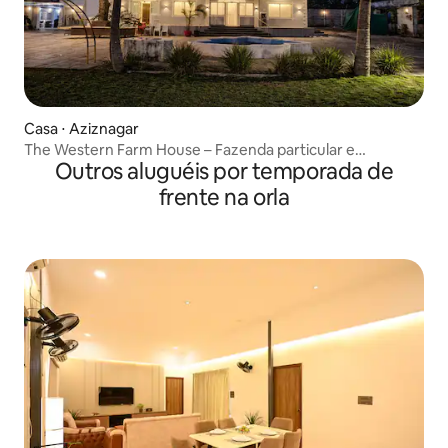
Casa ⋅ Aziznagar
The Western Farm House – Fazenda particular e
Outros aluguéis por temporada de
aconchegante com 6 quartos
frente na orla