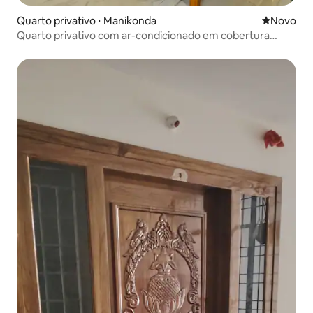
Quarto privativo ⋅ Manikonda
Novo lugar
Novo
Quarto privativo com ar-condicionado em cobertura
boutique de luxo