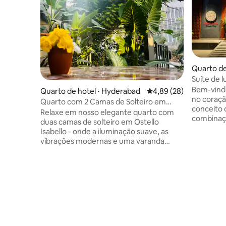
Quarto de
Suíte de 
Indiana H
Bem-vindo
Quarto de hotel ⋅ Hyderabad
4,89 de uma avaliação 
4,89 (28)
no coraçã
Quarto com 2 Camas de Solteiro em
conceito 
Ostello Isabello + Varanda -ast Wing
Relaxe em nosso elegante quarto com
combinaçã
duas camas de solteiro em Ostello
praticidad
Isabello - onde a iluminação suave, as
nossas su
vibrações modernas e uma varanda
com como
privativa preparam o cenário para relaxar
cama king
seriamente (ou fingir trabalhar). Quer
satélite, 
você esteja viajando com sua melhor
chuveiro
amiga ou com seu colega de trabalho
cafeteira/
favorito, é o local perfeito para dormir a
Hyderabad
poucos minutos de Madhapur. Acorde
duração o
com o cheiro celestial de bolos frescos
Indiana é
vindo do Isabel Café - sim, essa é a sua
procura u