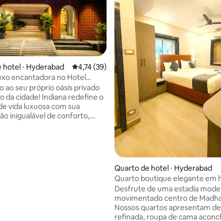
 hotel ⋅ Hyderabad
4,74 de uma avaliação média de 5, 39 avalia
4,74 (39)
luxo encantadora no Hotel
itech City
 ao seu próprio oásis privado
média de 5, 28 avaliações
o da cidade! Indiana redefine o
de vida luxuosa com sua
o inigualável de conforto,
e e sofisticação.Todas as
ítes de luxo estão equipadas
didades modernas, como
-size, smart TV com canais via
Wi-Fi de alta velocidade,
Quarto de hotel ⋅ Hyderabad
s modernos e
Quarto boutique elegante em 
chaleira.Se você está visitando
Desfrute de uma estadia mode
 para uma tarefa de curta
movimentado centro de Madha
u uma estadia prolongada,
Nossos quartos apresentam d
 a escolha ideal para quem
refinada, roupa de cama acon
ma experiência perfeita.