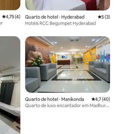
ções
4,75 de uma avaliação média de 5, 4 avaliações
4,75 (4)
Quarto de hotel ⋅ Hyderabad
5 de uma avaliaçã
5 (3)
ur
Hotéis RCC Begumpet Hyderabad
Quarto de hotel ⋅ Manikonda
4,7 de uma avaliação
4,7 (40)
Quarto de luxo encantador em Madhura
Banquets, Manikonda