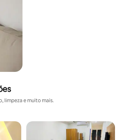
ões
, limpeza e muito mais.
Quarto d
Hotel pr