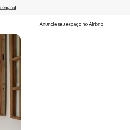
 original
Anuncie seu espaço no Airbnb
 deslizando o dedo na tela.