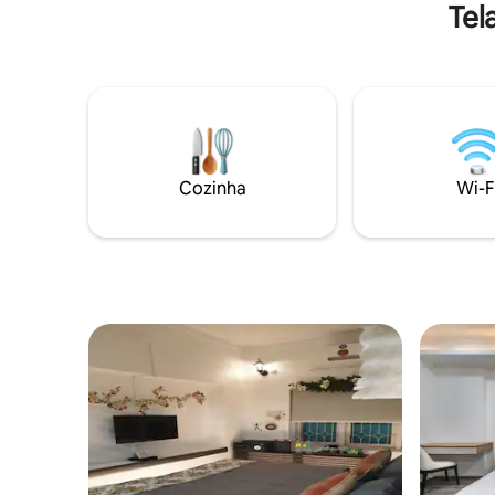
deixa para não pular o café da manhã.
Tel
Ótimo para trabalhar, se divertir ou
apenas se convencer de que você está
sendo produtivo.
Cozinha
Wi-F