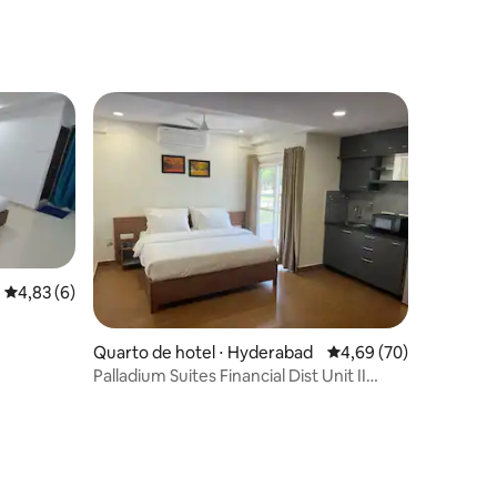
4,83 de uma avaliação média de 5, 6 avaliações
4,83 (6)
Quarto de hotel ⋅ Hyderabad
4,69 de uma avaliação
4,69 (70)
Palladium Suites Financial Dist Unit II
Cama King Size