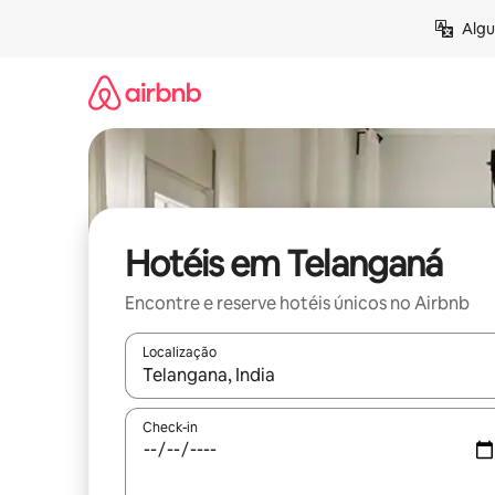
Pular
Algu
para
o
conteúdo
Hotéis em Telanganá
Encontre e reserve hotéis únicos no Airbnb
Localização
Quando os resultados estiverem disponíveis, expl
Check-in