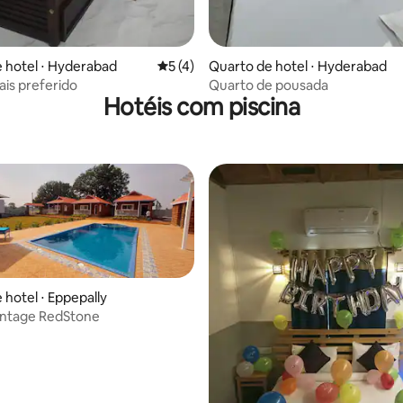
 hotel ⋅ Hyderabad
5 de uma avaliação média de 5, 4 avalia
5 (4)
Quarto de hotel ⋅ Hyderabad
is preferido
Quarto de pousada
Hotéis com piscina
 hotel ⋅ Eppepally
intage RedStone