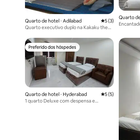
Quarto de
Quarto de hotel ⋅ Adilabad
5 de uma avaliação
5 (3)
Encantad
Quarto executivo duplo na Kakaku the
Jubilee Hil
Guest house - EP
Preferido dos hóspedes
Preferido dos hóspedes
Quarto de hotel ⋅ Hyderabad
5 de uma avaliação
5 (5)
1 quarto Deluxe com despensa e
banheiro privativo