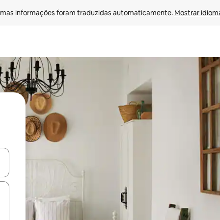
mas informações foram traduzidas automaticamente. 
Mostrar idioma
ore-os usando as seta para cima e para baixo do teclado ou tocando e