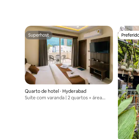
Superhost
Preferid
Superhost
Preferid
Quarto de hotel ⋅ Hyderabad
Suíte com varanda | 2 quartos + área
externa | Perto da AIG