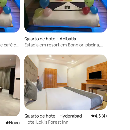
Quarto de hotel ⋅ Adibatla
 e café da
Estadia em resort em Bonglor, piscina,
jogos, café da manhã grátis
Quarto de hotel ⋅ Hyderabad
4,5 de uma avaliaçã
4,5 (4)
Hotel Loki's Forest Inn
Novo lugar para ficar
Novo