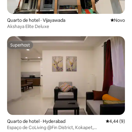
Quarto de hotel ⋅ Vijayawada
Novo lugar
Novo
Akshaya Elite Deluxe
Superhost
Superhost
Quarto de hotel ⋅ Hyderabad
4,44 de uma 
4,44 (9)
Espaço de CoLiving @Fin District, Kokapet,