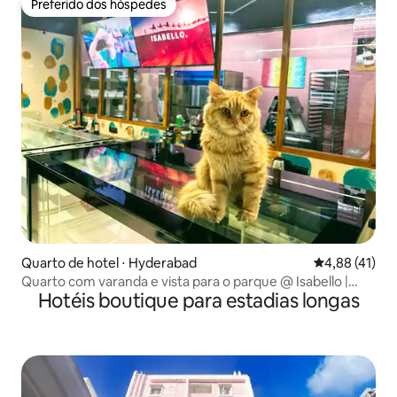
Preferido dos hóspedes
Preferido dos hóspedes
Quarto de hotel ⋅ Hyderabad
4,88 de uma a
4,88 (41)
Quarto com varanda e vista para o parque @ Isabello |
Hotéis boutique para estadias longas
Arte + Café aconchegante