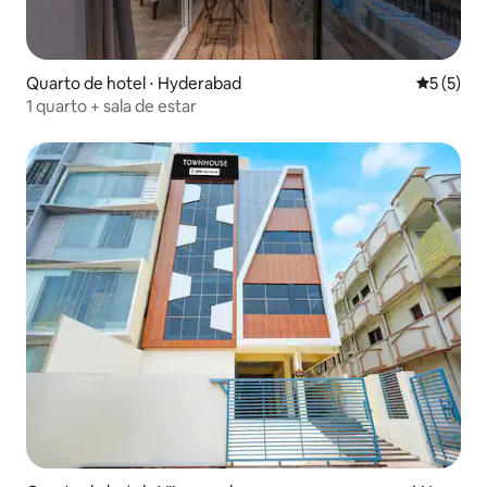
Quarto de hotel ⋅ Hyderabad
5 de uma 
5 (5)
1 quarto + sala de estar