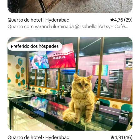
Quarto de hotel ⋅ Hyderabad
4,76 de uma a
4,76 (29)
Quarto com varanda iluminada @ Isabello |Artsy+ Café
Vibes
Preferido dos hóspedes
Preferido dos hóspedes
Quarto de hotel ⋅ Hyderabad
4,91 de uma a
4,91 (46)