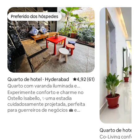
Preferido dos hóspedes
Preferido dos hóspedes
Quarto de hotel ⋅ Hyderabad
4,92 de uma avaliação média de
4,92 (61)
Quarto com varanda iluminada e
artística | Isabel Café abaixo!
Experimente conforto e charme no
Ostello Isabello, ✨uma estadia
cuidadosamente projetada, perfeita
para guerreiros de negócios 💼 e
sonhadores de lazer🌴. Acorde com ar
fresco 🌬️ e sol ☀️ em sua varanda
privativa ou janela grande. Durma como
Quarto de hotel ⋅ 
a realeza 👑 em uma cama king com um
alle (M)
Co-Living confort