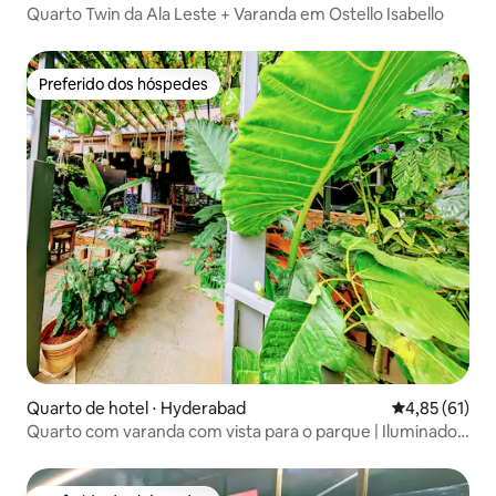
Quarto Twin da Ala Leste + Varanda em Ostello Isabello
Preferido dos hóspedes
Preferido dos hóspedes
Quarto de hotel ⋅ Hyderabad
4,85 de uma a
4,85 (61)
Quarto com varanda com vista para o parque | Iluminado,
aconchegante, artístico