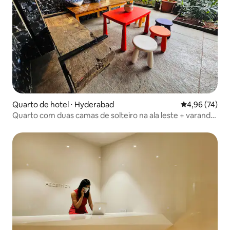
Quarto de hotel ⋅ Hyderabad
4,96 de uma a
4,96 (74)
Quarto com duas camas de solteiro na ala leste + varanda,
ambiente de café abaixo!