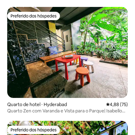
Preferido dos hóspedes
Preferido dos hóspedes
Quarto de hotel ⋅ Hyderabad
4,88 de uma a
4,88 (75)
Quarto Zen com Varanda e Vista para o Parque| Isabello
Iluminado e Aconchegante
Preferido dos hóspedes
Preferido dos hóspedes