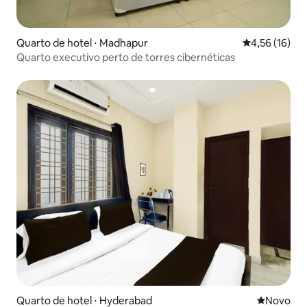
Quarto de hotel ⋅ Madhapur
4,56 de uma a
4,56 (16)
Quarto executivo perto de torres cibernéticas
Quarto de hotel ⋅ Hyderabad
Novo lugar
Novo