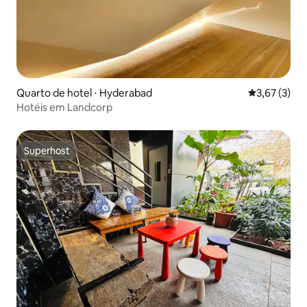
Quarto de hotel ⋅ Hyderabad
3,67 de uma 
3,67 (3)
Hotéis em Landcorp
Superhost
Superhost