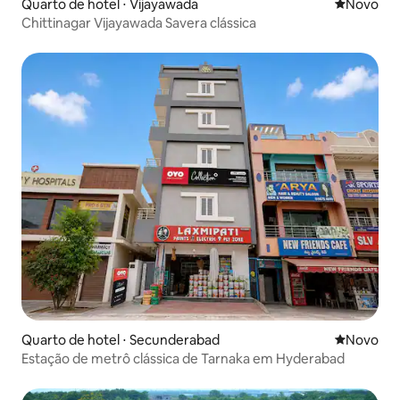
Quarto de hotel ⋅ Vijayawada
Novo lugar
Novo
Chittinagar Vijayawada Savera clássica
Quarto de hotel ⋅ Secunderabad
Novo lugar
Novo
Estação de metrô clássica de Tarnaka em Hyderabad