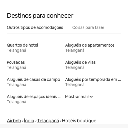
Nanakramguda
Destinos para conhecer
Outros tipos de acomodações
Coisas para fazer
Quartos de hotel
Aluguéis de apartamentos
Telanganá
Telanganá
Pousadas
Aluguéis de vilas
Telanganá
Telanganá
Aluguéis de casas de campo
Aluguéis por temporada em hotéis-fazenda
Telanganá
Telanganá
Aluguéis de espaços ideais para famílias
Mostrar mais
Telanganá
Airbnb
Índia
Telanganá
Hotéis boutique