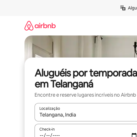
Pular
Algu
para
o
conteúdo
Aluguéis por temporada
em Telanganá
Encontre e reserve lugares incríveis no Airbnb
Localização
Quando os resultados estiverem disponíveis, expl
Check-in