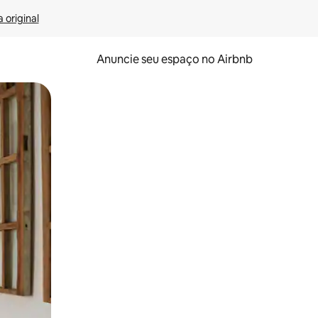
 original
Anuncie seu espaço no Airbnb
 deslizando o dedo na tela.