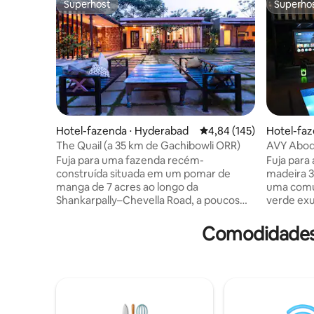
Superhost
Superho
Superhost
Superho
Hotel-fazenda ⋅ Hyderabad
4,84 de uma avaliação m
4,84 (145)
Hotel-fa
The Quail (a 35 km de Gachibowli ORR)
AVY Abode
quartos, 
Fuja para uma fazenda recém-
Fuja para
construída situada em um pomar de
madeira 3
manga de 7 acres ao longo da
uma comu
Shankarpally–Chevella Road, a poucos
verde ex
minutos do Pragati Resorts. Este refúgio
piscina l
sereno oferece 2 quartos
vistas da 
Comodidades 
aconchegantes (perfeitos para 4
com um vig
hóspedes), uma piscina privada,
para esca
espaçosas áreas de jantar e lounge, uma
festas, o
cozinha totalmente equipada, espaço
projetor,
para festas ao ar livre e Wi-Fi de alta
badminton
velocidade ilimitado. Amplo
RO, gerad