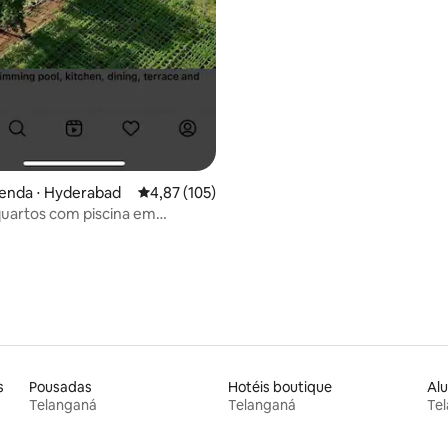
zenda ⋅ Hyderabad
4,87 de uma avaliação média de 5, 105 avalia
4,87 (105)
 quartos com piscina em
de árvores de nim Hotel-
shamirpet
s
Pousadas
Hotéis boutique
Alu
Telanganá
Telanganá
Te