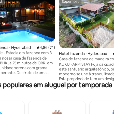
st
Superhost
st
Superhost
édia de 5, 145 avaliações
zenda ⋅ Hyderabad
4,86 de uma avaliação média de 5, 74 avalia
4,86 (74)
 - Estadia em fazenda com 3
Hotel-fazenda ⋅ Hyderabad
piscina privativa em Moinabad
 a nossa casa de fazenda de
Casa de fazenda de madeira co
BHK, a 25 minutos de ORR, em
privativa e 3 quartos, sala e co
KUKU FARM STAY Fuja da cidade para
nidade serena com grama
Hyderabad
este santuário arquitetônico, o
uberante. Desfrute de uma
moderno se une à tranquilidade
impa, gazebo com escadas para
Esta propriedade tem um desi
aldeia e instalações seguras
populares em aluguel por temporada
impressionante de telhado de 
ia e portão principal. Perfeito
águas. No coração do espaço ao 
padas de fim de semana,
há uma piscina impecável, lade
ferece fogueira, churrasqueira,
um gazebo personalizado, perf
 carrom, xadrez, críquete e
contar histórias tarde da noite 
. Utensílios de cozinha, água
estrelas. Seja relaxando à beira
or e zelador incluídos. O
ou aproveitando o amplo grama