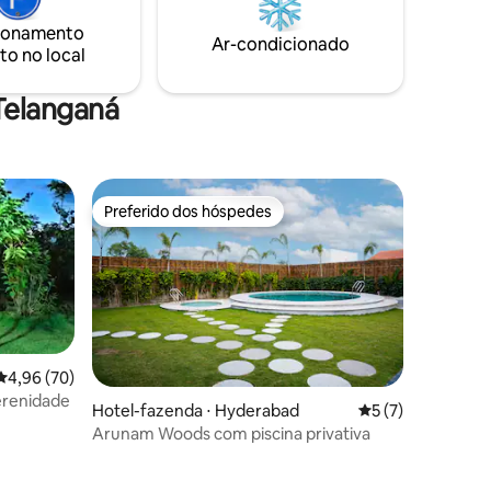
ar livre
uma política rígida de apenas 3 garrafas
ionamento
de bebidas alcoólicas compradas na loja
Ar-condicionado
to no local
 casa
nas proximidades Os eventos podem ser
contatados separadamente
Telanganá
Preferido dos hóspedes
Preferido dos hóspedes
4,96 de uma avaliação média de 5, 70 avaliações
4,96 (70)
serenidade
Hotel-fazenda ⋅ Hyderabad
5 de uma avaliaçã
5 (7)
Arunam Woods com piscina privativa
ções