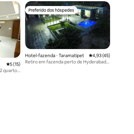
Preferido dos hóspedes
Preferido dos hóspedes
Hotel-fazenda ⋅ Taramatipet
4,93 de uma avaliação
4,93 (45)
Retiro em fazenda perto de Hyderabad:
5 de uma avaliação média de 5, 15 avaliações
5 (15)
relaxe e recarregue
2 quartos
de