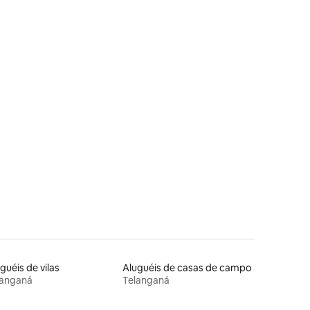
ções
guéis de vilas
Aluguéis de casas de campo
langaná
Telanganá