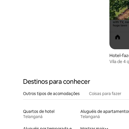
Hotel-fa
Vila de 4
fazendas 
fazenda 
Destinos para conhecer
Outros tipos de acomodações
Coisas para fazer
Quartos de hotel
Aluguéis de apartamento
Telanganá
Telanganá
Aluguéis por temporada em hotéis-fazenda
Mostrar mais