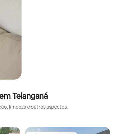
 em Telanganá
o, limpeza e outros aspectos.
Casa ⋅ H