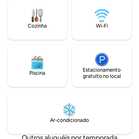
para se alimentar t
o voo de volta para casa. Acorde com o
polo ou jogar uma 
canto dos pássaros, trabalhe com vista,
Vistas espetacula
nade sob o sol, desfrute de refeições ao
Kilimanjaro e do M
ar livre e termine o dia perto da lareira
propriedade.
Cozinha
Wi-Fi
externa. Se você está em busca de paz
após a aventura, vai se sentir em casa
aqui.
Estacionamento
Piscina
gratuito no local
Ar-condicionado
Outros aluguéis por temporada