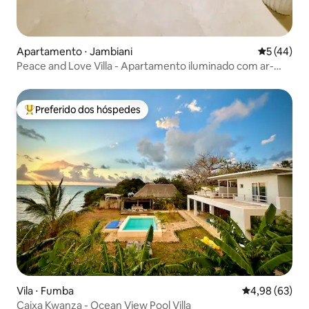
Apartamento ⋅ Jambiani
5 de uma a
5 (44)
Peace and Love Villa - Apartamento iluminado com ar-
condicionado
Preferido dos hóspedes
Entre os melhores preferidos dos hóspedes
Vila ⋅ Fumba
4,98 de uma a
4,98 (63)
Caixa Kwanza - Ocean View Pool Villa