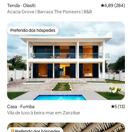
Tenda ⋅ Olasiti
4,89 de uma ava
4,89 (284)
Acacia Grove | Barraca The Pioneers | B&B
Preferido dos hóspedes
Preferido dos hóspedes
Casa ⋅ Fumba
5 de uma a
5 (13)
Vila de luxo à beira-mar em Zanzibar
Preferido dos hóspedes