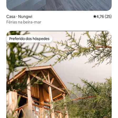
Casa ⋅ Nungwi
4,76 de uma a
4,76 (25)
Férias na beira-mar
Preferido dos hóspedes
Preferido dos hóspedes