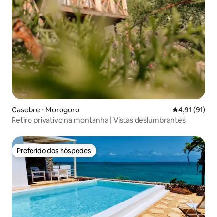
Casebre ⋅ Morogoro
4,91 de uma a
4,91 (91)
Retiro privativo na montanha | Vistas deslumbrantes
Preferido dos hóspedes
Preferido dos hóspedes