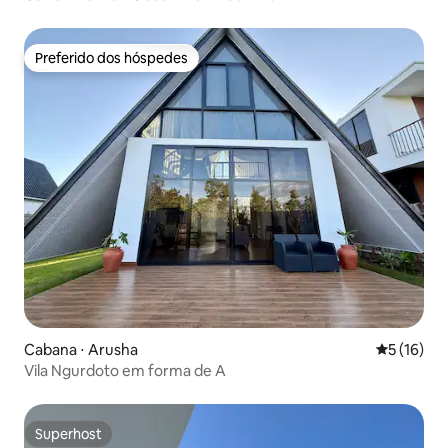
Preferido dos hóspedes
Preferido dos hóspedes
Cabana ⋅ Arusha
5 de uma a
5 (16)
Vila Ngurdoto em forma de A
Superhost
Superhost