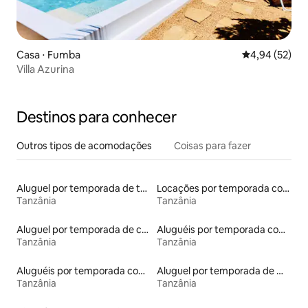
Casa ⋅ Fumba
4,94 de uma a
4,94 (52)
Villa Azurina
Destinos para conhecer
Outros tipos de acomodações
Coisas para fazer
Aluguel por temporada de townhouses
Locações por temporada com piscina
Tanzânia
Tanzânia
Aluguel por temporada de casas arredondadas
Aluguéis por temporada com café da manhã
Tanzânia
Tanzânia
Aluguéis por temporada com acesso à praia
Aluguel por temporada de microcasas
Tanzânia
Tanzânia