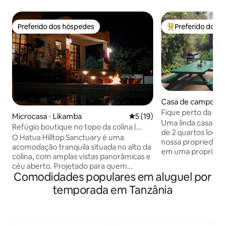
Preferido dos hóspedes
Preferido dos 
Preferido dos hóspedes
Entre os melhore
Casa de campo ⋅ 
Fique perto da na
Microcasa ⋅ Likamba
5 de uma avaliação média de
5 (19)
Cottage
Uma linda casa d
Refúgio boutique no topo da colina |
de 2 quartos local
Piscina privativa e bela vista
O Hatua Hilltop Sanctuary é uma
nossa propriedade
acomodação tranquila situada no alto da
em uma proprieda
colina, com amplas vistas panorâmicas e
Vida Selvagem. A 
céu aberto. Projetado para quem
Aeroporto de Kili
Comodidades populares em aluguel por
precisa fugir do barulho e se recarregar,
da Cidade de Arusha. Locali
é ideal para quem trabalha
temporada em Tanzânia
deslumbrante, tra
remotamente, viajantes solo, casais em
relaxar. Caminhe entre a vida selvagem
busca de um verdadeiro refúgio ou
e a fauna natural, 
hóspedes de safári que querem
bem como os bebê
descansar e se revigorar antes de pegar