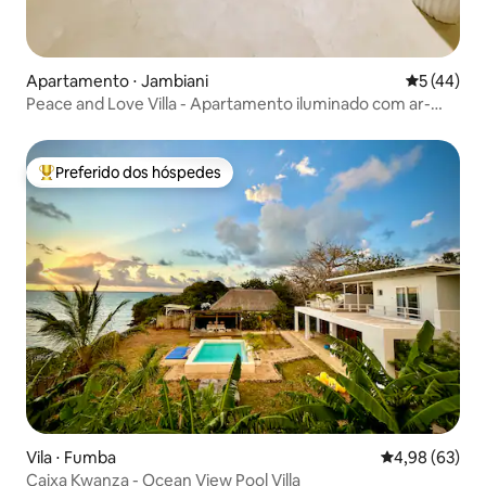
Apartamento ⋅ Jambiani
5 de uma a
5 (44)
Peace and Love Villa - Apartamento iluminado com ar-
condicionado
Preferido dos hóspedes
Entre os melhores preferidos dos hóspedes
Vila ⋅ Fumba
4,98 de uma a
4,98 (63)
Caixa Kwanza - Ocean View Pool Villa