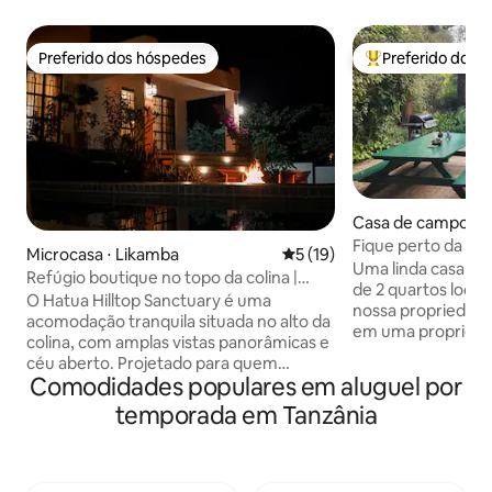
Preferido dos hóspedes
Preferido dos 
Preferido dos hóspedes
Entre os melhore
Casa de campo ⋅ 
Fique perto da na
Microcasa ⋅ Likamba
5 de uma avaliação média de
5 (19)
Cottage
Uma linda casa d
Refúgio boutique no topo da colina |
de 2 quartos local
Piscina privativa e bela vista
O Hatua Hilltop Sanctuary é uma
nossa propriedade
acomodação tranquila situada no alto da
em uma proprieda
colina, com amplas vistas panorâmicas e
Vida Selvagem. A 
céu aberto. Projetado para quem
Aeroporto de Kili
Comodidades populares em aluguel por
precisa fugir do barulho e se recarregar,
da Cidade de Arusha. Locali
é ideal para quem trabalha
temporada em Tanzânia
deslumbrante, tra
remotamente, viajantes solo, casais em
relaxar. Caminhe entre a vida selvagem
busca de um verdadeiro refúgio ou
e a fauna natural, 
hóspedes de safári que querem
bem como os bebê
descansar e se revigorar antes de pegar