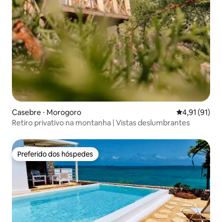
Casebre ⋅ Morogoro
4,91 de uma a
4,91 (91)
Retiro privativo na montanha | Vistas deslumbrantes
Preferido dos hóspedes
Preferido dos hóspedes