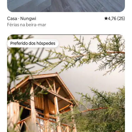
Casa ⋅ Nungwi
4,76 de uma a
4,76 (25)
Férias na beira-mar
Preferido dos hóspedes
Preferido dos hóspedes