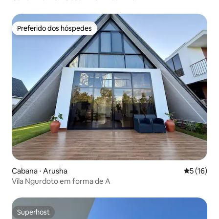
Preferido dos hóspedes
Preferido dos hóspedes
Cabana ⋅ Arusha
5 de uma a
5 (16)
Vila Ngurdoto em forma de A
Superhost
Superhost