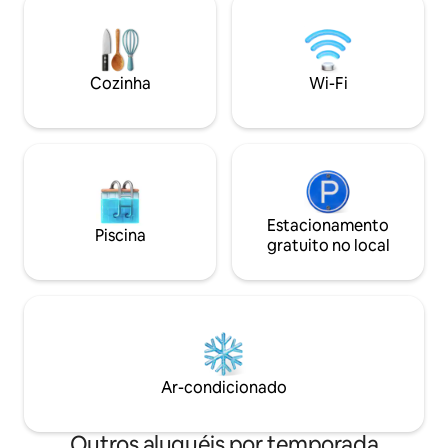
para se alimentar t
o voo de volta para casa. Acorde com o
polo ou jogar uma 
canto dos pássaros, trabalhe com vista,
Vistas espetacula
nade sob o sol, desfrute de refeições ao
Kilimanjaro e do M
ar livre e termine o dia perto da lareira
propriedade.
Cozinha
Wi-Fi
externa. Se você está em busca de paz
após a aventura, vai se sentir em casa
aqui.
Estacionamento
Piscina
gratuito no local
Ar-condicionado
Outros aluguéis por temporada