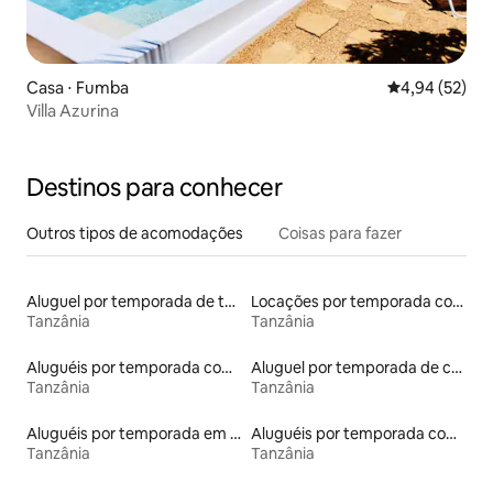
Casa ⋅ Fumba
4,94 de uma a
4,94 (52)
Villa Azurina
Destinos para conhecer
Outros tipos de acomodações
Coisas para fazer
Aluguel por temporada de townhouses
Locações por temporada com piscina
Tanzânia
Tanzânia
Aluguéis por temporada com café da manhã
Aluguel por temporada de casas arredondadas
Tanzânia
Tanzânia
Aluguéis por temporada em acampamentos
Aluguéis por temporada com acesso à praia
Tanzânia
Tanzânia