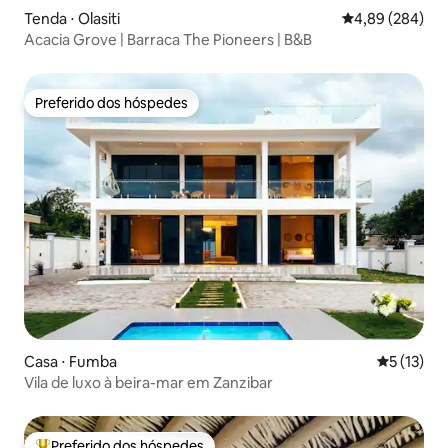
Tenda ⋅ Olasiti
4,89 de uma ava
4,89 (284)
Acacia Grove | Barraca The Pioneers | B&B
Preferido dos hóspedes
Preferido dos hóspedes
Casa ⋅ Fumba
5 de uma a
5 (13)
Vila de luxo à beira-mar em Zanzibar
Preferido dos hóspedes