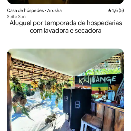
Casa de hóspedes ⋅ Arusha
4,6 de uma 
4,6 (5)
Suíte Sun
Aluguel por temporada de hospedarias
com lavadora e secadora