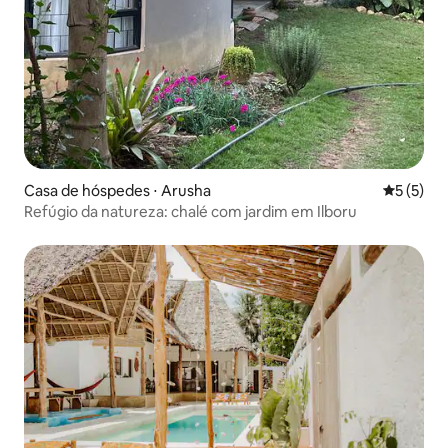
Casa de hóspedes ⋅ Arusha
5 de uma 
5 (5)
Refúgio da natureza: chalé com jardim em Ilboru