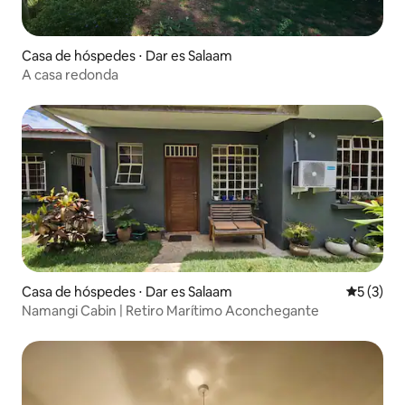
Casa de hóspedes ⋅ Dar es Salaam
A casa redonda
Casa de hóspedes ⋅ Dar es Salaam
5 de uma 
5 (3)
Namangi Cabin | Retiro Marítimo Aconchegante