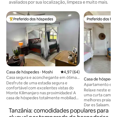
avaliados por sua localização, limpeza e muito mais.
Preferido dos hóspedes
Preferido dos hó
Entre os melhores preferidos dos hóspedes
Preferido dos hó
Casa de hóspedes ⋅ Moshi
4,97 de uma avaliação média de
4,97 (64)
Casa segura e aconchegante em ótima
Casa de hóspedes ⋅
localização!
Desfrute de uma estadia segura e
aam
Apartamento estúd
confortável com excelentes vistas do
de Bahari
Relaxe neste espa
Monte Kilimanjaro nas proximidades! A
uma curta caminh
casa de hóspedes totalmente mobiliada
melhores praias p
está localizada na mesma propriedade
Dar es Salaam. A p
que a casa do anfitrião, para que você
Tanzânia: comodidades populares para
excelentes restaur
possa se sentir seguro e ter certeza de
um bar de praia c