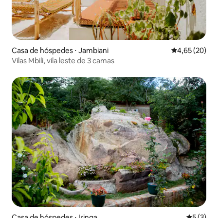
Casa de hóspedes ⋅ Jambiani
4,65 de uma a
4,65 (20)
Vilas Mbili, vila leste de 3 camas
Casa de hóspedes ⋅ Iringa
5 de uma 
5 (3)