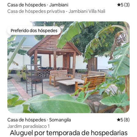
Casa de hóspedes ⋅ Jambiani
5 de uma 
5 (3)
Casa de hóspedes privativa - Jambiani Villa Nali
Preferido dos hóspedes
Preferido dos hóspedes
Casa de hóspedes ⋅ Somangila
5 de uma 
5 (8)
Jardim paradisíaco 1
Aluguel por temporada de hospedarias