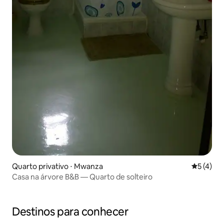
Quarto privativo ⋅ Mwanza
5 de uma 
5 (4)
Casa na árvore B&B — Quarto de solteiro
Destinos para conhecer