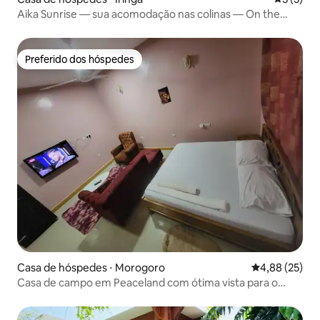
Aika Sunrise — sua acomodação nas colinas — On the
Rock
Preferido dos hóspedes
Preferido dos hóspedes
Casa de hóspedes ⋅ Morogoro
4,88 de uma a
4,88 (25)
Casa de campo em Peaceland com ótima vista para o
jardim