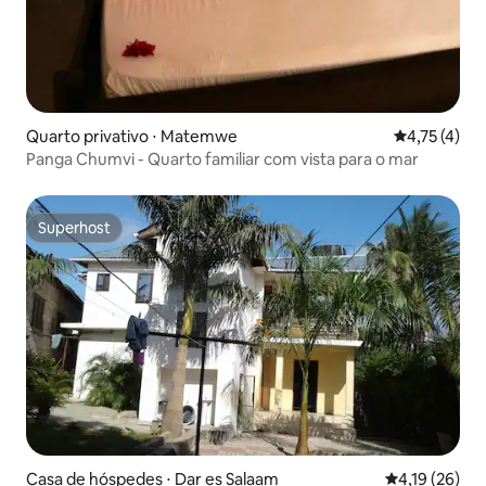
Quarto privativo ⋅ Matemwe
4,75 de uma 
4,75 (4)
Panga Chumvi - Quarto familiar com vista para o mar
Superhost
Superhost
Casa de hóspedes ⋅ Dar es Salaam
4,19 de uma a
4,19 (26)