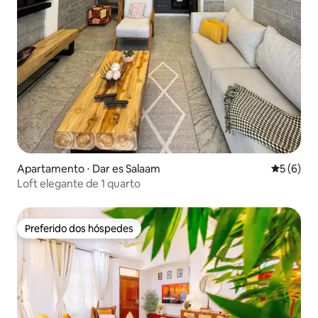
Apartamento ⋅ Dar es Salaam
5 de uma 
5 (6)
Loft elegante de 1 quarto
Preferido dos hóspedes
Preferido dos hóspedes