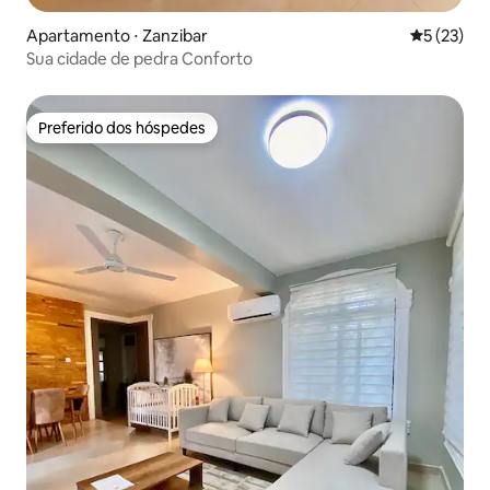
Apartamento ⋅ Zanzibar
5 de uma a
5 (23)
Sua cidade de pedra Conforto
Preferido dos hóspedes
Preferido dos hóspedes