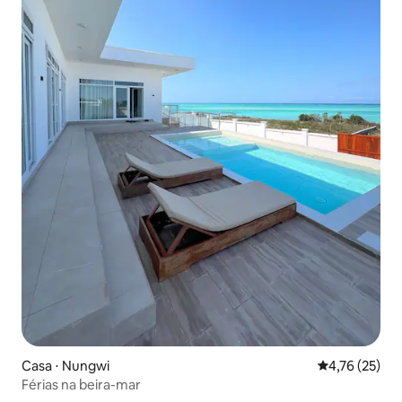
Casa ⋅ Nungwi
4,76 de uma a
4,76 (25)
Férias na beira-mar