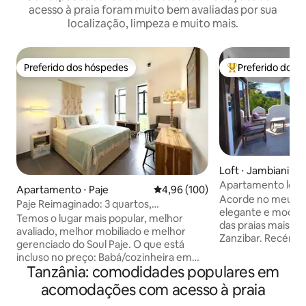
acesso à praia foram muito bem avaliadas por sua
localização, limpeza e muito mais.
Preferido dos hóspedes
Preferido dos 
Preferido dos hóspedes
Entre os melhore
Loft ⋅ Jambiani
Apartamento loft
Apartamento ⋅ Paje
4,96 de uma avaliação média de 
4,96 (100)
frente para o oce
Acorde no meu ap
Paje Reimaginado: 3 quartos,
elegante e moder
privativamente seus
Temos o lugar mais popular, melhor
das praias mais d
avaliado, melhor mobiliado e melhor
Zanzibar. Recém-
gerenciado do Soul Paje. O que está
reforma de alto p
incluso no preço: Babá/cozinheira em
por fora — minha
Tanzânia: comodidades populares em
tempo integral Piscina Máquina de café
lindamente desig
expresso 3 quartos, 2 banheiros, 2 áreas
acomodações com acesso à praia
elegante com o ch
de jantar Frutas para o café da manhã
Localizado a pouc