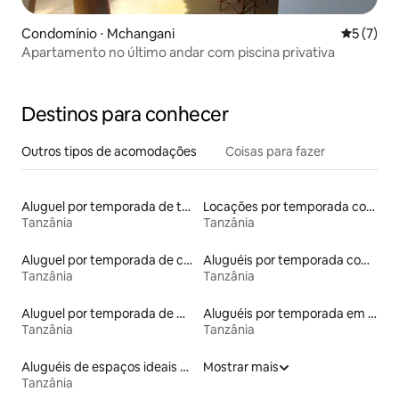
Condomínio ⋅ Mchangani
5 de uma 
5 (7)
Apartamento no último andar com piscina privativa
Destinos para conhecer
Outros tipos de acomodações
Coisas para fazer
Aluguel por temporada de townhouses
Locações por temporada com piscina
Tanzânia
Tanzânia
Aluguel por temporada de casas arredondadas
Aluguéis por temporada com café da manhã
Tanzânia
Tanzânia
Aluguel por temporada de microcasas
Aluguéis por temporada em acampamentos
Tanzânia
Tanzânia
Aluguéis de espaços ideais para famílias
Mostrar mais
Tanzânia