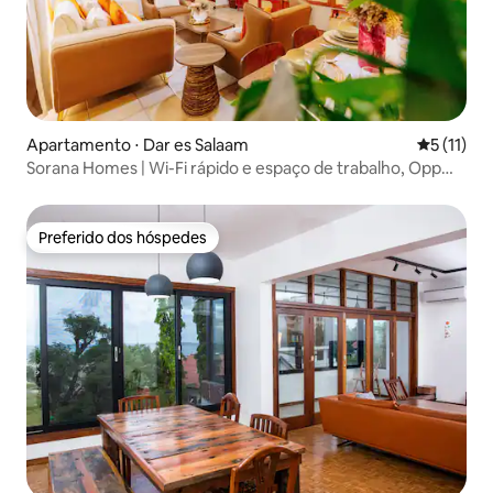
Apartamento ⋅ Dar es Salaam
5 de uma a
5 (11)
Sorana Homes | Wi-Fi rápido e espaço de trabalho, Opp
Mall
Preferido dos hóspedes
Preferido dos hóspedes