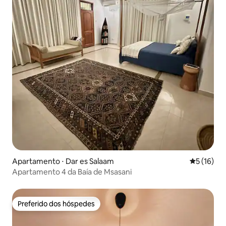
Apartamento ⋅ Dar es Salaam
5 de uma a
5 (16)
Apartamento 4 da Baía de Msasani
Preferido dos hóspedes
Preferido dos hóspedes