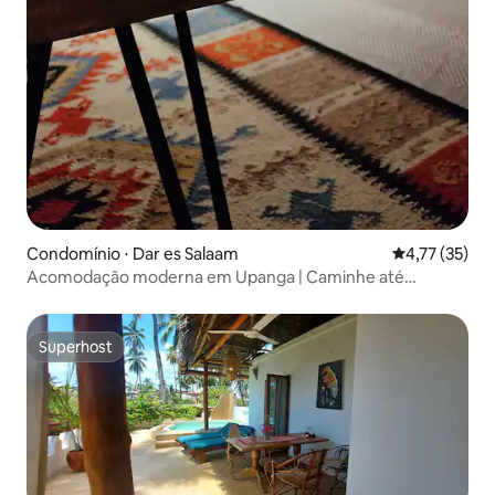
Condomínio ⋅ Dar es Salaam
4,77 de uma a
4,77 (35)
Acomodação moderna em Upanga | Caminhe até
Muhimbili + Wi-Fi rápido
Superhost
Superhost