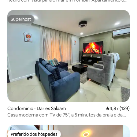
2 quartos em Zanzibar
Superhost
Superhost
Condomínio ⋅ Dar es Salaam
4,87 de uma av
4,87 (139)
Casa moderna com TV de 75”, a 5 minutos da praia e da
cidade
Preferido dos hóspedes
Preferido dos hóspedes