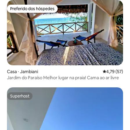
Preferido dos hóspedes
Preferido dos hóspedes
Casa ⋅ Jambiani
4,79 de uma a
4,79 (57)
Jardim do Paraíso Melhor lugar na praia! Cama ao ar livre
Superhost
Superhost