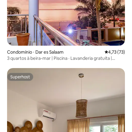
Condomínio ⋅ Dar es Salaam
4,73 de uma a
4,73 (73)
3 quartos à beira-mar | Piscina · Lavanderia gratuita |
Mbezi Beach
Superhost
Superhost