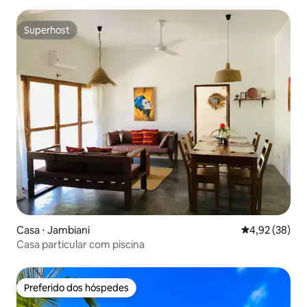
Superhost
Superhost
Casa ⋅ Jambiani
4,92 de uma a
4,92 (38)
Casa particular com piscina
Preferido dos hóspedes
Preferido dos hóspedes