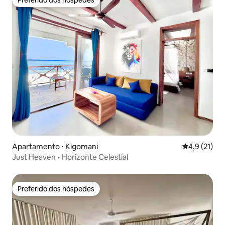
Preferido dos hóspedes
Apartamento ⋅ Kigomani
4,9 de uma a
4,9 (21)
Just Heaven • Horizonte Celestial
Preferido dos hóspedes
Preferido dos hóspedes