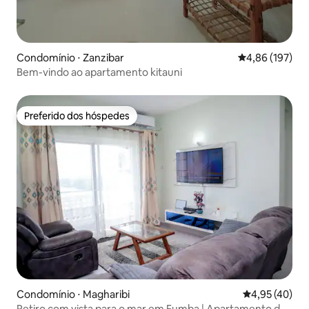
Condomínio ⋅ Zanzibar
4,86 de uma av
4,86 (197)
Bem-vindo ao apartamento kitauni
Preferido dos hóspedes
Preferido dos hóspedes
Condomínio ⋅ Magharibi
4,95 de uma a
4,95 (40)
Retiro com vista para o mar em Fumba | Apartamento de