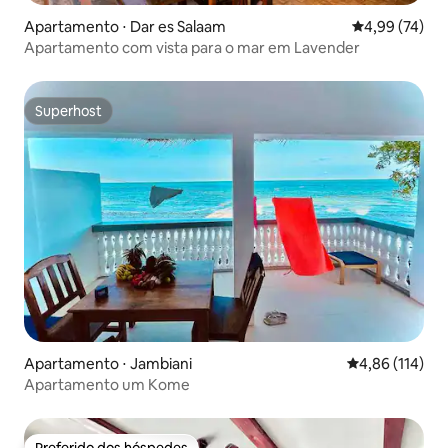
Apartamento ⋅ Dar es Salaam
4,99 de uma a
4,99 (74)
Apartamento com vista para o mar em Lavender
Superhost
Superhost
Apartamento ⋅ Jambiani
4,86 de uma av
4,86 (114)
Apartamento um Kome
Preferido dos hóspedes