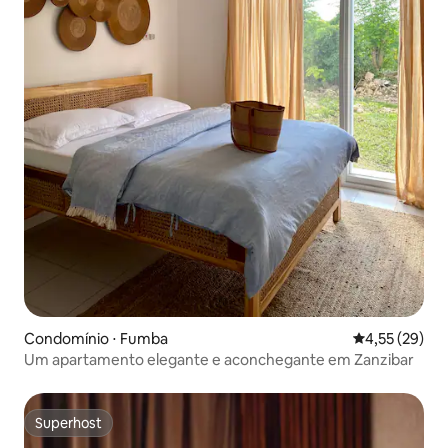
Condomínio ⋅ Fumba
4,55 de uma a
4,55 (29)
Um apartamento elegante e aconchegante em Zanzibar
Superhost
Superhost