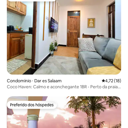
Condomínio ⋅ Dar es Salaam
4,72 de uma a
4,72 (18)
Coco Haven: Calmo e aconchegante 1BR - Perto da praia e
lojas
Preferido dos hóspedes
Preferido dos hóspedes