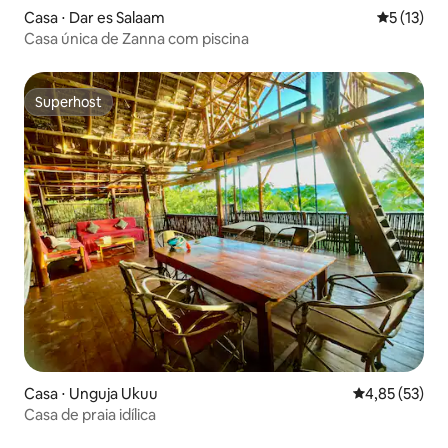
Casa ⋅ Dar es Salaam
5 de uma a
5 (13)
Casa única de Zanna com piscina
Superhost
Superhost
Casa ⋅ Unguja Ukuu
4,85 de uma a
4,85 (53)
Casa de praia idílica