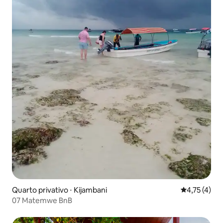
Quarto privativo ⋅ Kijambani
4,75 de uma 
4,75 (4)
07 Matemwe BnB