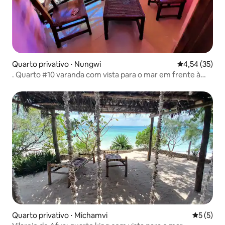
Quarto privativo ⋅ Nungwi
4,54 de uma a
4,54 (35)
. Quarto #10 varanda com vista para o mar em frente à
praia de Nungwi
Quarto privativo ⋅ Michamvi
5 de uma 
5 (5)