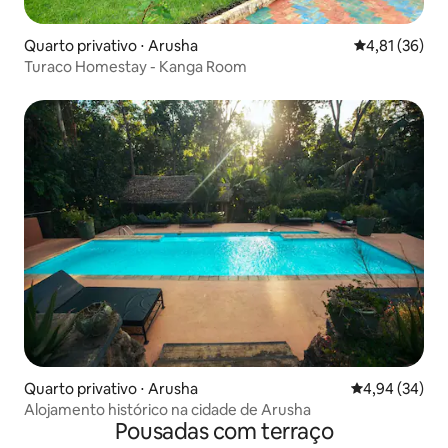
Quarto privativo ⋅ Arusha
4,81 de uma a
4,81 (36)
Turaco Homestay - Kanga Room
Quarto privativo ⋅ Arusha
4,94 de uma a
4,94 (34)
Alojamento histórico na cidade de Arusha
Pousadas com terraço