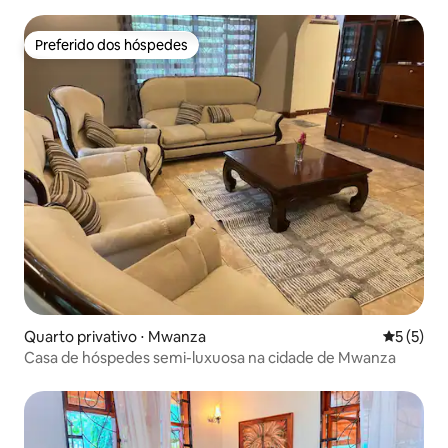
para o pátio
Preferido dos hóspedes
Preferido dos hóspedes
Quarto privativo ⋅ Mwanza
5 de uma 
5 (5)
Casa de hóspedes semi-luxuosa na cidade de Mwanza