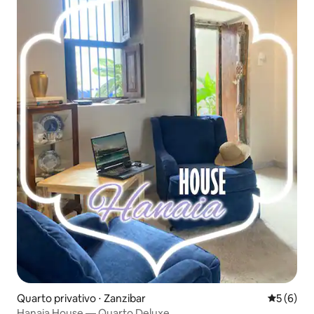
Quarto privativo ⋅ Zanzibar
5 de uma 
5 (6)
Hanaia House — Quarto Deluxe