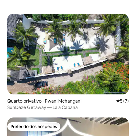
Quarto privativo ⋅ Pwani Mchangani
5 de uma 
5 (7)
SunDaze Getaway — Lala Cabana
Preferido dos hóspedes
Preferido dos hóspedes