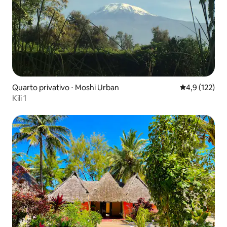
Quarto privativo ⋅ Moshi Urban
4,9 de uma av
4,9 (122)
Kili 1