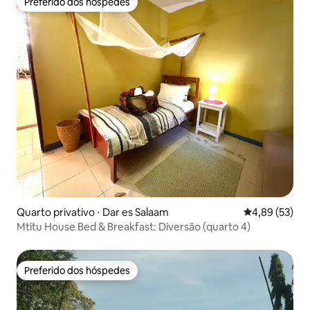
Preferido dos hóspedes
Preferido dos hóspedes
Quarto privativo ⋅ Dar es Salaam
4,89 de uma a
4,89 (53)
Mtitu House Bed & Breakfast: Diversão (quarto 4)
Preferido dos hóspedes
Preferido dos hóspedes