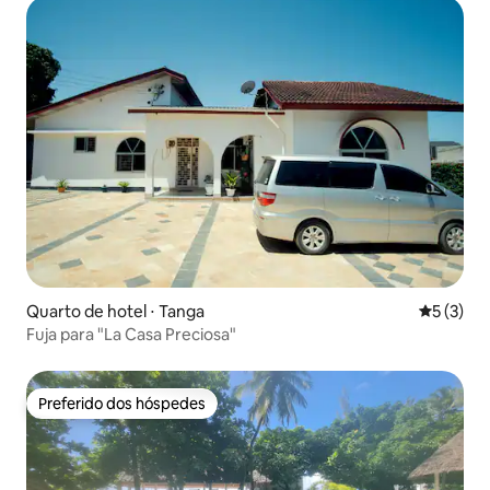
Quarto de hotel ⋅ Tanga
5 de uma 
5 (3)
Fuja para "La Casa Preciosa"
Preferido dos hóspedes
Preferido dos hóspedes