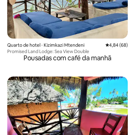
Quarto de hotel ⋅ Kizimkazi Mtendeni
4,84 de uma av
4,84 (68)
Promised Land Lodge: Sea View Double
Pousadas com café da manhã