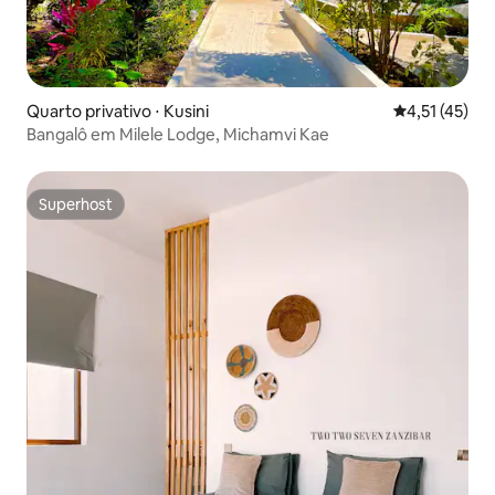
Quarto privativo ⋅ Kusini
4,51 de uma a
4,51 (45)
Bangalô em Milele Lodge, Michamvi Kae
Superhost
Superhost