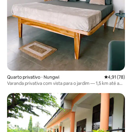
Quarto privativo ⋅ Nungwi
4,91 de uma a
4,91 (78)
Varanda privativa com vista para o jardim — 1,5 km até a
praia