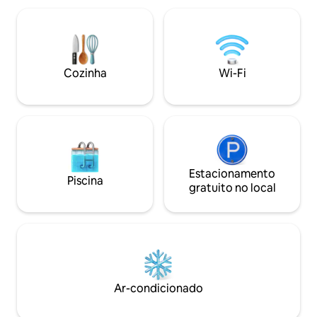
hóspedes. Compartilhando na mesa.
lareira e slackline 
(Opção de almoço e jantar) Temos carro
conversas emocion
particular confortável para buscar
telhado com vista 
nossos hóspedes com preço extra
Todos os lucros v
acessível a qualquer momento. Confira
Kipepeo. Seu dinh
Cozinha
Wi-Fi
nossos GUIAS. BEM-VINDO, KARIBU.
diretamente as fa
Estacionamento
Piscina
gratuito no local
Ar-condicionado