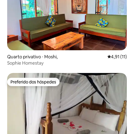
Quarto privativo ⋅ Moshi,
4,91 de uma a
4,91 (11)
Sophie Homestay
Preferido dos hóspedes
Preferido dos hóspedes