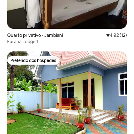
Quarto privativo ⋅ Jambiani
4,92 de uma a
4,92 (12)
Furaha Lodge 1
Preferido dos hóspedes
Preferido dos hóspedes