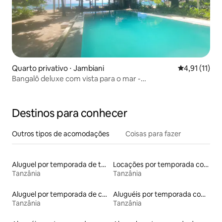
Quarto privativo ⋅ Jambiani
4,91 de uma a
4,91 (11)
Bangalô deluxe com vista para o mar -
GardenBeachBungalows
Destinos para conhecer
Outros tipos de acomodações
Coisas para fazer
Aluguel por temporada de townhouses
Locações por temporada com piscina
Tanzânia
Tanzânia
Aluguel por temporada de casas arredondadas
Aluguéis por temporada com café da manhã
Tanzânia
Tanzânia