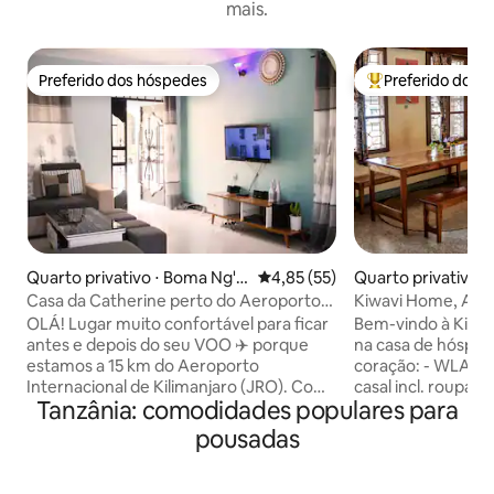
mais.
Preferido dos hóspedes
Preferido dos 
Preferido dos hóspedes
Entre os melhore
Quarto privativo ⋅ Boma Ng'o
4,85 de uma avaliação média de
4,85 (55)
Quarto privativo ⋅
mbe
n
Casa da Catherine perto do Aeroporto
Kiwavi Home, Ama
de Kilimanjaro (JRO)
OLÁ! Lugar muito confortável para ficar
Bem-vindo à Kiva
antes e depois do seu VOO ✈️ porque
na casa de hósped
estamos a 15 km do Aeroporto
coração: - WLAN g
Internacional de Kilimanjaro (JRO). Com
casal incl. roupa 
Tanzânia: comodidades populares para
2 quartos com camas king size para
banheiro comparti
dormir até 4 hóspedes e compartilhando
Na casa de hósped
pousadas
banheiro, cozinha e sala de jantar. É mais
cozinha totalment
amigável do que o lugar turístico. Café
gratuito - áreas de
da manhã gratuito fornecido aos nossos
interiores acolhed