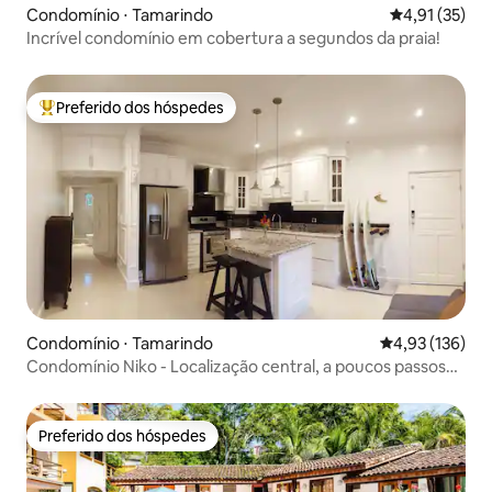
Condomínio ⋅ Tamarindo
4,91 de uma a
4,91 (35)
Incrível condomínio em cobertura a segundos da praia!
Preferido dos hóspedes
Entre os melhores preferidos dos hóspedes
Condomínio ⋅ Tamarindo
4,93 de uma av
4,93 (136)
Condomínio Niko - Localização central, a poucos passos
da praia!
Preferido dos hóspedes
Preferido dos hóspedes