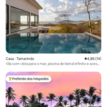
Casa ⋅ Tamarindo
4,86 de uma a
4,86 (14)
Vila com vista para o mar, piscina de beiral infinito e acesso
à praia de Tamarindo
Preferido dos hóspedes
Entre os melhores preferidos dos hóspedes