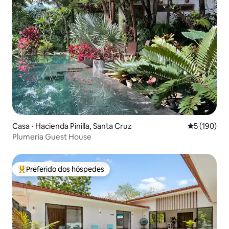
Casa ⋅ Hacienda Pinilla, Santa Cruz
5 de uma av
5 (190)
Plumeria Guest House
Preferido dos hóspedes
Entre os melhores preferidos dos hóspedes