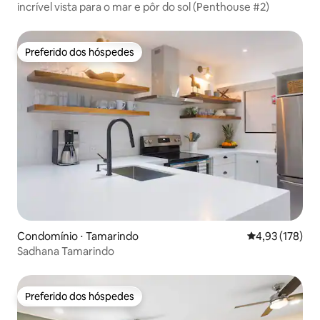
incrível vista para o mar e pôr do sol (Penthouse #2)
Preferido dos hóspedes
Preferido dos hóspedes
Condomínio ⋅ Tamarindo
4,93 de uma av
4,93 (178)
Sadhana Tamarindo
Preferido dos hóspedes
Preferido dos hóspedes