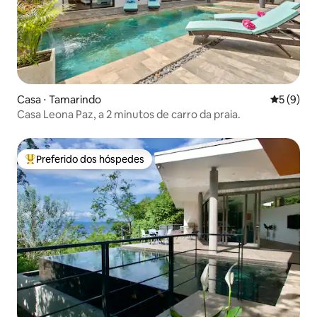
Casa ⋅ Tamarindo
5 de uma 
5 (9)
Casa Leona Paz, a 2 minutos de carro da praia.
Preferido dos hóspedes
Entre os melhores preferidos dos hóspedes