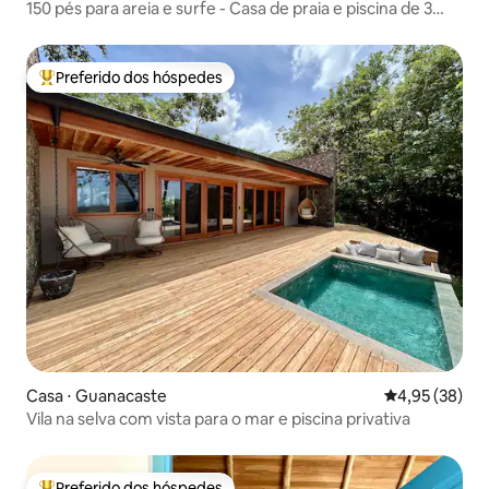
150 pés para areia e surfe - Casa de praia e piscina de 3
quartos
Preferido dos hóspedes
Entre os melhores preferidos dos hóspedes
Casa ⋅ Guanacaste
4,95 de uma a
4,95 (38)
Vila na selva com vista para o mar e piscina privativa
Preferido dos hóspedes