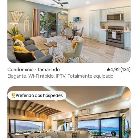
Condomínio ⋅ Tamarindo
4,92 de uma av
4,92 (124)
Elegante. Wi-Fi rápido. IPTV. Totalmente equipado
Preferido dos hóspedes
Entre os melhores preferidos dos hóspedes