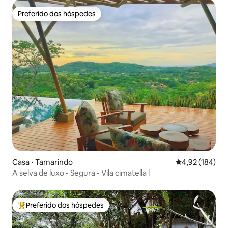
Preferido dos hóspedes
Preferido dos hóspedes
Casa ⋅ Tamarindo
4,92 de uma av
4,92 (184)
A selva de luxo - Segura - Vila cimatella l
Preferido dos hóspedes
Entre os melhores preferidos dos hóspedes