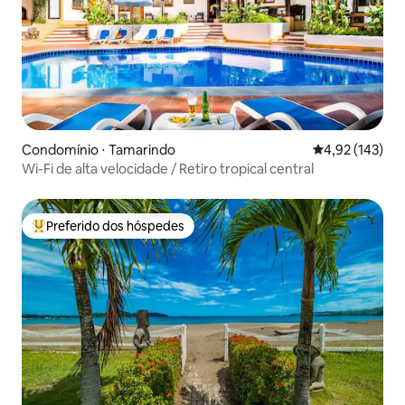
Condomínio ⋅ Tamarindo
4,92 de uma av
4,92 (143)
Wi-Fi de alta velocidade / Retiro tropical central
Preferido dos hóspedes
Entre os melhores preferidos dos hóspedes