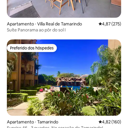
Apartamento ⋅ Villa Real de Tamarindo
4,87 de uma av
4,87 (275)
Suíte Panorama ao pôr do sol I
Preferido dos hóspedes
Preferido dos hóspedes
Apartamento ⋅ Tamarindo
4,82 de uma av
4,82 (160)
Sunrise 46 - 3 quartos. No coração de Tamarindo!