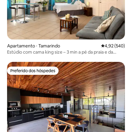
Apartamento ⋅ Tamarindo
4,92 de uma ava
4,92 (540)
Estúdio com cama king size – 3 min a pé da praia e da
cidade!
Preferido dos hóspedes
Preferido dos hóspedes