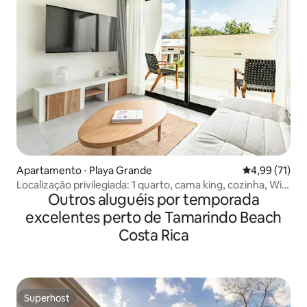
Apartamento ⋅ Playa Grande
4,99 de uma a
4,99 (71)
Localização privilegiada: 1 quarto, cama king, cozinha, Wi-
Outros aluguéis por temporada
Fi completo
excelentes perto de Tamarindo Beach
Costa Rica
Superhost
Superhost