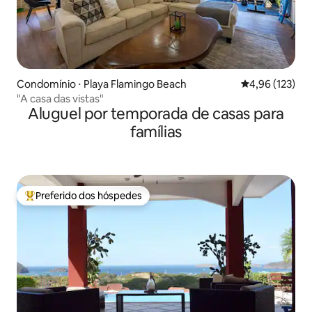
Condomínio ⋅ Playa Flamingo Beach
4,96 de uma av
4,96 (123)
"A casa das vistas"
Aluguel por temporada de casas para
famílias
Preferido dos hóspedes
Entre os melhores preferidos dos hóspedes