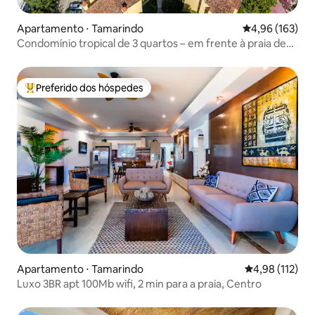
Apartamento ⋅ Tamarindo
4,96 de uma av
4,96 (163)
Condomínio tropical de 3 quartos – em frente à praia de
Tamarindo
Preferido dos hóspedes
Entre os melhores preferidos dos hóspedes
Apartamento ⋅ Tamarindo
4,98 de uma av
4,98 (112)
Luxo 3BR apt 100Mb wifi, 2 min para a praia, Centro