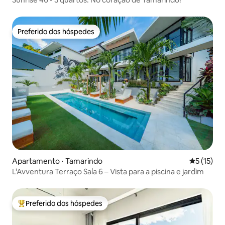
Preferido dos hóspedes
Preferido dos hóspedes
Apartamento ⋅ Tamarindo
5 de uma a
5 (15)
L'Avventura Terraço Sala 6 – Vista para a piscina e jardim
Preferido dos hóspedes
Entre os melhores preferidos dos hóspedes