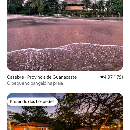
Casebre ⋅ Provincia de Guanacaste
4,97 de uma av
4,97 (179)
O pequeno bangalô na praia
Preferido dos hóspedes
Preferido dos hóspedes