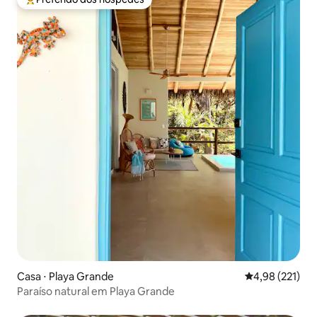
Entre os melhores preferidos dos hóspedes
Casa ⋅ Playa Grande
4,98 de uma av
4,98 (221)
Paraíso natural em Playa Grande