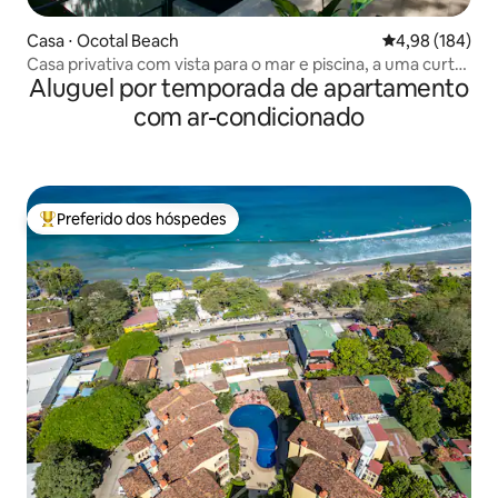
Casa ⋅ Ocotal Beach
4,98 de uma av
4,98 (184)
Casa privativa com vista para o mar e piscina, a uma curta
Aluguel por temporada de apartamento
caminhada da praia!
com ar-condicionado
Preferido dos hóspedes
Entre os melhores preferidos dos hóspedes