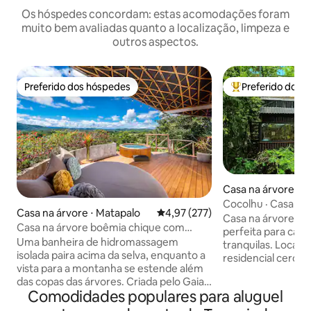
Os hóspedes concordam: estas acomodações foram
muito bem avaliadas quanto a localização, limpeza e
outros aspectos.
Preferido dos hóspedes
Preferido dos 
Preferido dos hóspedes
Entre os melhore
Casa na árvore ⋅ P
e Guanacaste
Cocolhu · Casa na á
Casa na árvore ⋅ Matapalo
4,97 de uma avaliação média de 
4,97 (277)
para o mar ·
Casa na árvore pa
Casa na árvore boêmia chique com
perfeita para casa
vistas mágicas e banheira de
Uma banheira de hidromassagem
tranquilas. Localizada em uma área
hidromassagem
isolada paira acima da selva, enquanto a
residencial cerca
vista para a montanha se estende além
vistas deslumbran
das copas das árvores. Criada pelo Gaia
montanhas. A ape
Comodidades populares para aluguel
Studio Costa Rica, esta casa sobre
carro ou 25 minut
palafitas transforma o design tropical
Tamarindo. Relaxe na pequena piscina