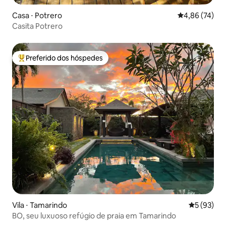
Casa ⋅ Potrero
4,86 de uma a
4,86 (74)
Casita Potrero
Preferido dos hóspedes
Entre os melhores preferidos dos hóspedes
Vila ⋅ Tamarindo
5 de uma a
5 (93)
BO, seu luxuoso refúgio de praia em Tamarindo