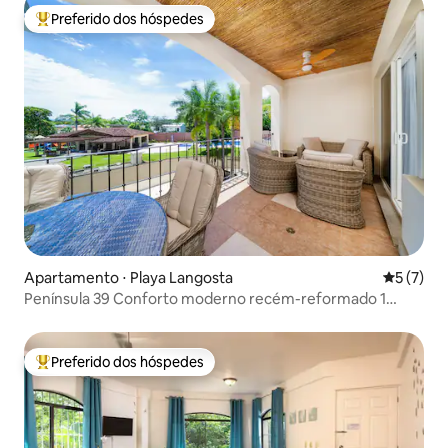
Preferido dos hóspedes
Entre os melhores preferidos dos hóspedes
Apartamento ⋅ Playa Langosta
5 de uma 
5 (7)
Península 39 Conforto moderno recém-reformado 1
quarto
Preferido dos hóspedes
Entre os melhores preferidos dos hóspedes