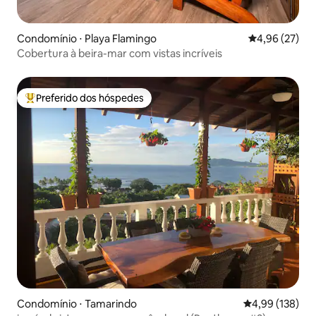
Condomínio ⋅ Playa Flamingo
4,96 de uma a
4,96 (27)
Cobertura à beira-mar com vistas incríveis
Preferido dos hóspedes
Entre os melhores preferidos dos hóspedes
Condomínio ⋅ Tamarindo
4,99 de uma av
4,99 (138)