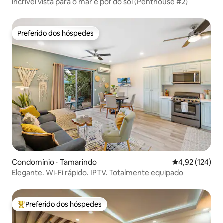
incrível vista para o mar e pôr do sol (Penthouse #2)
Preferido dos hóspedes
Preferido dos hóspedes
Condomínio ⋅ Tamarindo
4,92 de uma av
4,92 (124)
Elegante. Wi-Fi rápido. IPTV. Totalmente equipado
Preferido dos hóspedes
Entre os melhores preferidos dos hóspedes