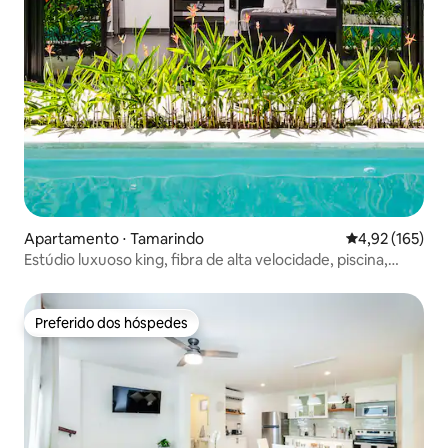
Apartamento ⋅ Tamarindo
4,92 de uma av
4,92 (165)
Estúdio luxuoso king, fibra de alta velocidade, piscina,
cozinha
Preferido dos hóspedes
Preferido dos hóspedes