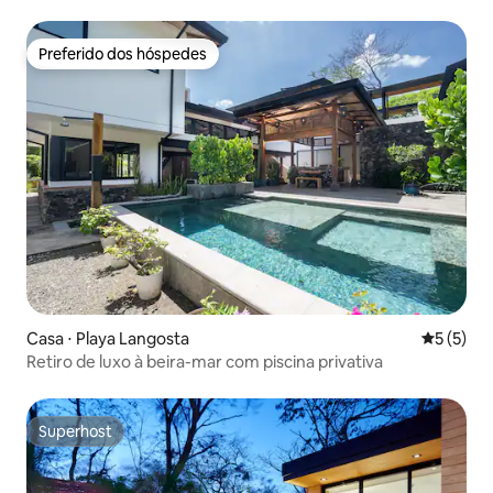
Preferido dos hóspedes
Preferido dos hóspedes
Casa ⋅ Playa Langosta
5 de uma 
5 (5)
Retiro de luxo à beira-mar com piscina privativa
Superhost
Superhost