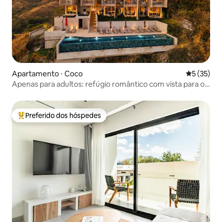
Apartamento ⋅ Coco
5 de uma a
5 (35)
Apenas para adultos: refúgio romântico com vista para o
mar
Preferido dos hóspedes
Entre os melhores preferidos dos hóspedes