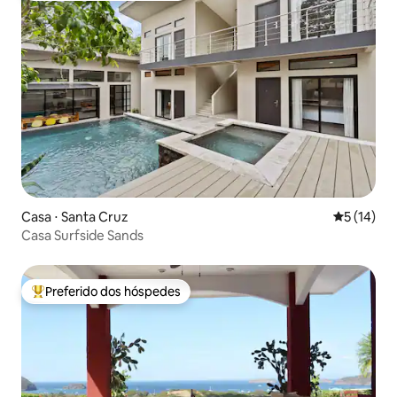
Casa ⋅ Santa Cruz
5 de uma a
5 (14)
Casa Surfside Sands
Preferido dos hóspedes
Entre os melhores preferidos dos hóspedes