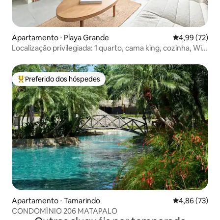
Apartamento ⋅ Playa Grande
4,99 de uma a
4,99 (72)
Localização privilegiada: 1 quarto, cama king, cozinha, Wi-
Fi completo
Preferido dos hóspedes
Entre os melhores preferidos dos hóspedes
Apartamento ⋅ Tamarindo
4,86 de uma a
4,86 (73)
CONDOMÍNIO 206 MATAPALO