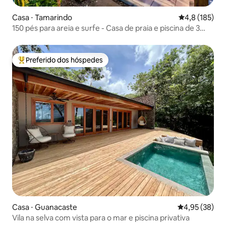
Casa ⋅ Tamarindo
4,8 de uma av
4,8 (185)
150 pés para areia e surfe - Casa de praia e piscina de 3
quartos
Preferido dos hóspedes
Entre os melhores preferidos dos hóspedes
Casa ⋅ Guanacaste
4,95 de uma a
4,95 (38)
Vila na selva com vista para o mar e piscina privativa