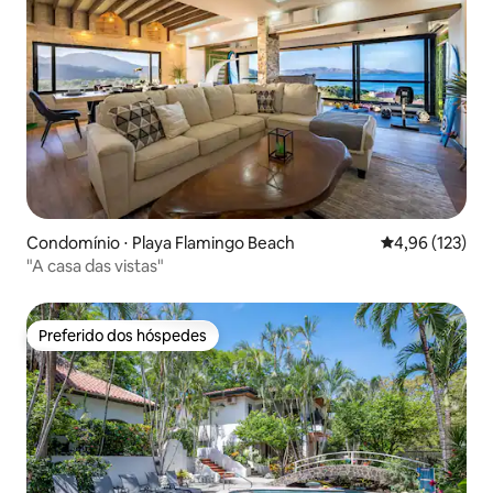
Condomínio ⋅ Playa Flamingo Beach
4,96 de uma av
4,96 (123)
"A casa das vistas"
Preferido dos hóspedes
Preferido dos hóspedes