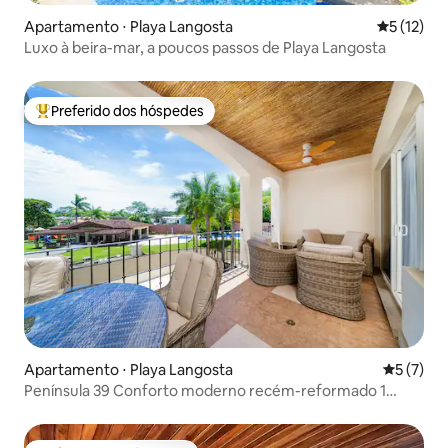
Apartamento ⋅ Playa Langosta
5 de uma a
5 (12)
Luxo à beira-mar, a poucos passos de Playa Langosta
Preferido dos hóspedes
Entre os melhores preferidos dos hóspedes
Apartamento ⋅ Playa Langosta
5 de uma 
5 (7)
Península 39 Conforto moderno recém-reformado 1
quarto