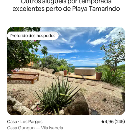
Outros aluguéis por temporada
excelentes perto de Playa Tamarindo
Preferido dos hóspedes
Preferido dos hóspedes
Casa ⋅ Los Pargos
4,96 de uma ava
4,96 (245)
Casa Gungun — Vila Isabela