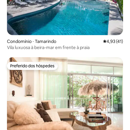
Condomínio ⋅ Tamarindo
4,93 de uma a
4,93 (41)
Vila luxuosa à beira-mar em frente à praia
Preferido dos hóspedes
Preferido dos hóspedes