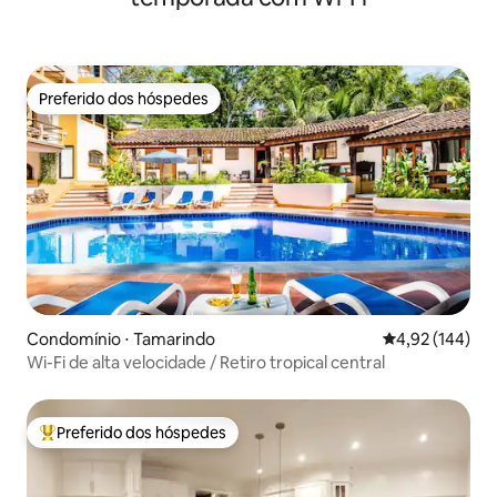
Preferido dos hóspedes
Preferido dos hóspedes
Condomínio ⋅ Tamarindo
4,92 de uma av
4,92 (144)
Wi-Fi de alta velocidade / Retiro tropical central
Preferido dos hóspedes
Entre os melhores preferidos dos hóspedes