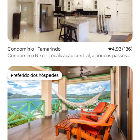
Condomínio ⋅ Tamarindo
4,93 de uma av
4,93 (136)
Condomínio Niko - Localização central, a poucos passos
da praia!
Preferido dos hóspedes
Preferido dos hóspedes