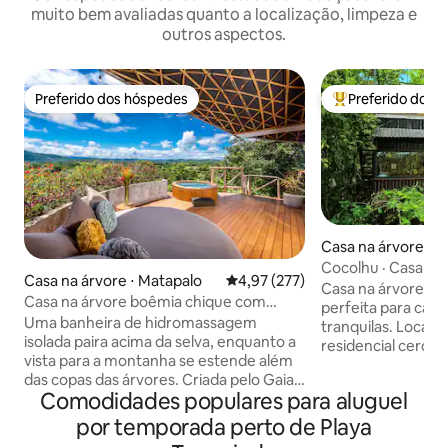
muito bem avaliadas quanto a localização, limpeza e
outros aspectos.
Preferido dos hóspedes
Preferido dos 
Preferido dos hóspedes
Entre os melhore
Casa na árvore ⋅ P
e Guanacaste
Cocolhu · Casa na á
Casa na árvore ⋅ Matapalo
4,97 de uma avaliação média de 
4,97 (277)
para o mar ·
Casa na árvore pa
Casa na árvore boêmia chique com
perfeita para casa
vistas mágicas e banheira de
Uma banheira de hidromassagem
tranquilas. Localizada em uma área
hidromassagem
isolada paira acima da selva, enquanto a
residencial cerca
vista para a montanha se estende além
vistas deslumbran
das copas das árvores. Criada pelo Gaia
montanhas. A ape
Comodidades populares para aluguel
Studio Costa Rica, esta casa sobre
carro ou 25 minut
palafitas transforma o design tropical
Tamarindo. Relaxe na pequena piscina
por temporada perto de Playa
moderno em uma experiência única. No
sob as árvores, de