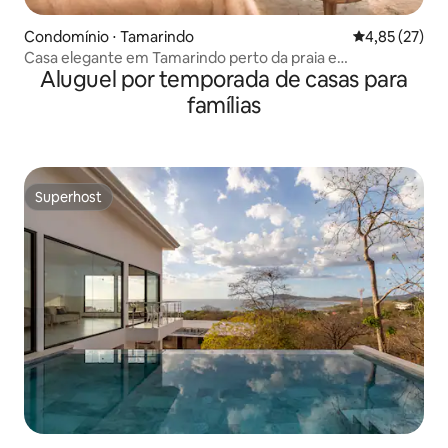
Condomínio ⋅ Tamarindo
4,85 de uma a
4,85 (27)
Casa elegante em Tamarindo perto da praia e
Aluguel por temporada de casas para
restaurantes
famílias
Superhost
Superhost