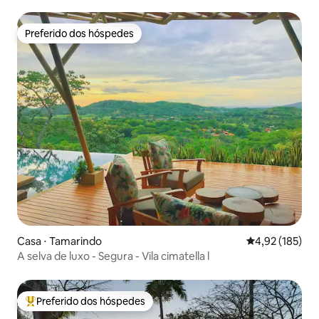
Preferido dos hóspedes
Preferido dos hóspedes
Casa ⋅ Tamarindo
4,92 de uma av
4,92 (185)
A selva de luxo - Segura - Vila cimatella l
Preferido dos hóspedes
Entre os melhores preferidos dos hóspedes