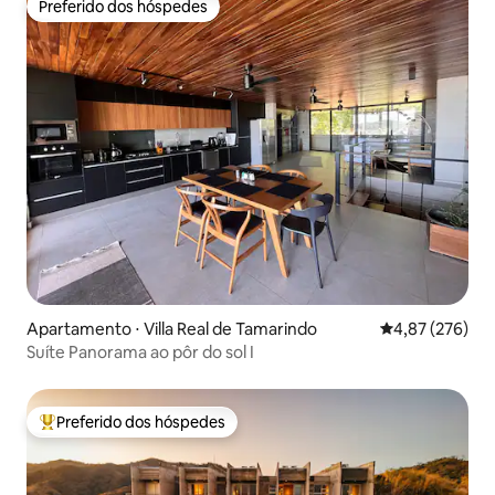
Preferido dos hóspedes
Preferido dos hóspedes
Apartamento ⋅ Villa Real de Tamarindo
4,87 de uma av
4,87 (276)
Suíte Panorama ao pôr do sol I
Preferido dos hóspedes
Entre os melhores preferidos dos hóspedes