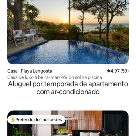
Casa ⋅ Playa Langosta
4,97 de uma a
4,97 (59)
Casa de luxo à beira-mar/Pôr do sol na piscina
Aluguel por temporada de apartamento
com ar-condicionado
Preferido dos hóspedes
Entre os melhores preferidos dos hóspedes