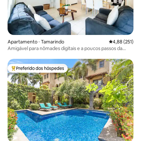
Apartamento ⋅ Tamarindo
4,88 de uma av
4,88 (251)
Amigável para nômades digitais e a poucos passos da
piscina!
Preferido dos hóspedes
Entre os melhores preferidos dos hóspedes