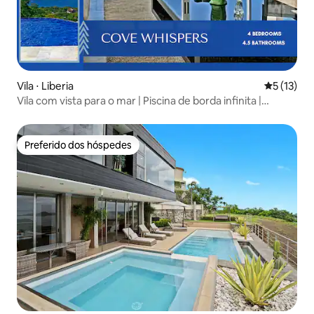
Vila ⋅ Liberia
5 de uma a
5 (13)
Vila com vista para o mar | Piscina de borda infinita |
Churrasqueira | Perto da praia
Preferido dos hóspedes
Preferido dos hóspedes