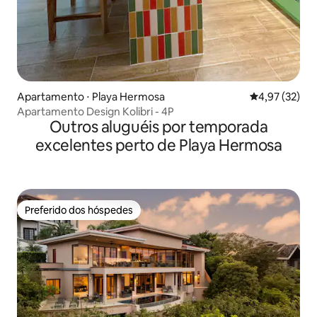
Apartamento ⋅ Playa Hermosa
4,97 de uma a
4,97 (32)
Apartamento Design Kolibri - 4P
Outros aluguéis por temporada
excelentes perto de Playa Hermosa
Preferido dos hóspedes
Preferido dos hóspedes