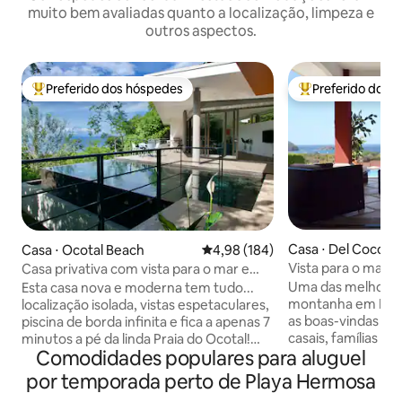
muito bem avaliadas quanto a localização, limpeza e
outros aspectos.
Preferido dos hóspedes
Preferido dos 
Entre os melhores preferidos dos hóspedes
Entre os melhore
Casa ⋅ Del Coco B
Casa ⋅ Ocotal Beach
4,98 de uma avaliação média de 
4,98 (184)
Vista para o mar c
Casa privativa com vista para o mar e
privativa: Isabela 
piscina, a uma curta caminhada da praia!
Uma das melhores 
Esta casa nova e moderna tem tudo...
montanha em Playas d
localização isolada, vistas espetaculares,
as boas-vindas a t
piscina de borda infinita e fica a apenas 7
casais, famílias e
minutos a pé da linda Praia do Ocotal!
Comodidades populares para aluguel
Casa totalmente e
Localizada em um penhasco com vista
topo de uma mont
para a Baía de Ocotal, a Villa la Pacifica
por temporada perto de Playa Hermosa
comunidade fechad
fica a apenas 40 minutos do Aeroporto