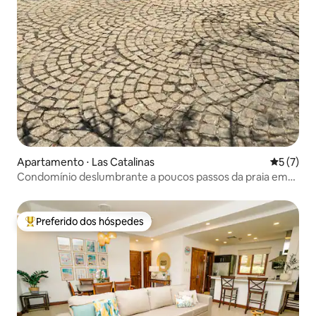
Apartamento ⋅ Las Catalinas
5 de uma 
5 (7)
Condomínio deslumbrante a poucos passos da praia em
Las Catalinas
Preferido dos hóspedes
Entre os melhores preferidos dos hóspedes