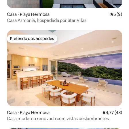
Casa ⋅ Playa Hermosa
5 de uma 
5 (9)
Casa Armonía, hospedada por Star Villas
Preferido dos hóspedes
Preferido dos hóspedes
Casa ⋅ Playa Hermosa
4,77 de uma a
4,77 (43)
Casa moderna renovada com vistas deslumbrantes