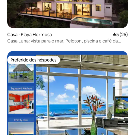
Casa ⋅ Playa Hermosa
5 de uma a
5 (26)
Casa Luna: vista para o mar, Peloton, piscina e café da
manhã
Preferido dos hóspedes
Preferido dos hóspedes