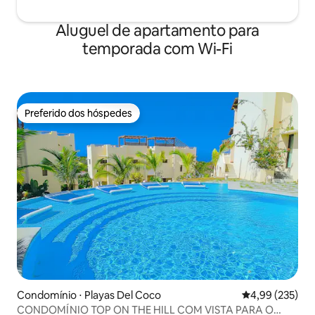
Aluguel de apartamento para
temporada com Wi-Fi
Preferido dos hóspedes
Preferido dos hóspedes
Condomínio ⋅ Playas Del Coco
4,99 de uma av
4,99 (235)
CONDOMÍNIO TOP ON THE HILL COM VISTA PARA O