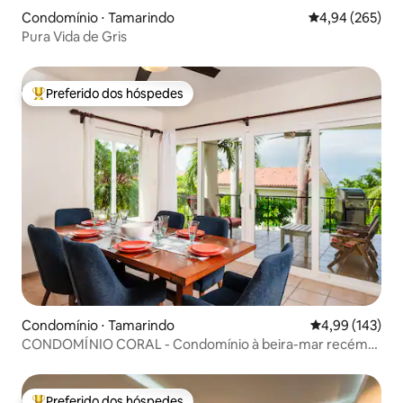
Condomínio ⋅ Tamarindo
4,94 de uma ava
4,94 (265)
Pura Vida de Gris
Preferido dos hóspedes
Entre os melhores preferidos dos hóspedes
Condomínio ⋅ Tamarindo
4,99 de uma av
4,99 (143)
CONDOMÍNIO CORAL - Condomínio à beira-mar recém-
remodelado!
Preferido dos hóspedes