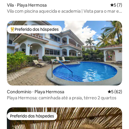
Vila ⋅ Playa Hermosa
5 de uma 
5 (7)
Vila com piscina aquecida e academia | Vista para o mar e
concierge
Preferido dos hóspedes
Entre os melhores preferidos dos hóspedes
Condomínio ⋅ Playa Hermosa
5 de uma a
5 (62)
Playa Hermosa: caminhada até a praia, térreo 2 quartos
Preferido dos hóspedes
Preferido dos hóspedes