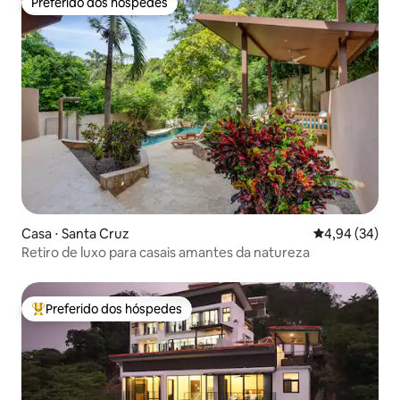
Preferido dos hóspedes
Preferido dos hóspedes
Casa ⋅ Santa Cruz
4,94 de uma a
4,94 (34)
Retiro de luxo para casais amantes da natureza
Preferido dos hóspedes
Entre os melhores preferidos dos hóspedes