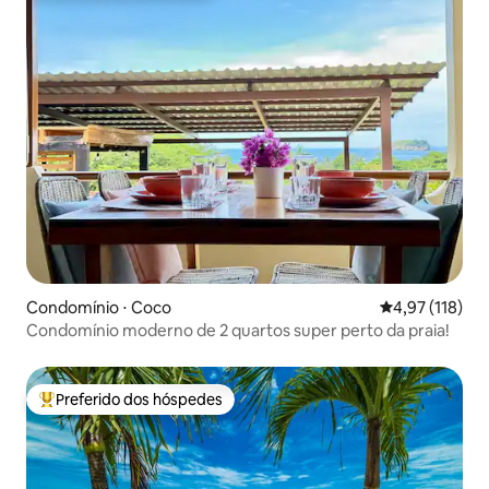
Condomínio ⋅ Coco
4,97 de uma av
4,97 (118)
Condomínio moderno de 2 quartos super perto da praia!
Preferido dos hóspedes
Entre os melhores preferidos dos hóspedes