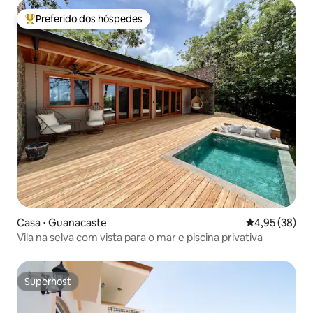
Preferido dos hóspedes
Entre os melhores preferidos dos hóspedes
Casa ⋅ Guanacaste
4,95 de uma a
4,95 (38)
Vila na selva com vista para o mar e piscina privativa
Superhost
Superhost