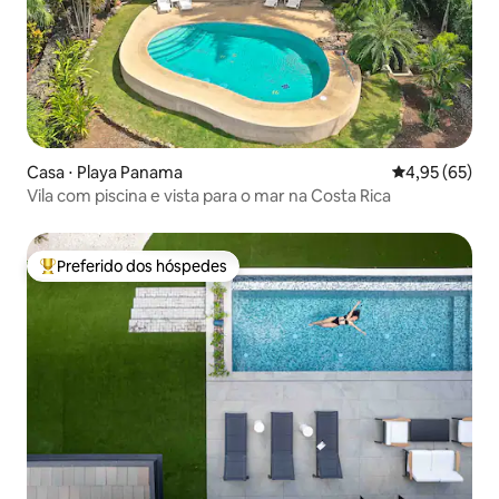
Casa ⋅ Playa Panama
4,95 de uma a
4,95 (65)
Vila com piscina e vista para o mar na Costa Rica
Preferido dos hóspedes
Entre os melhores preferidos dos hóspedes