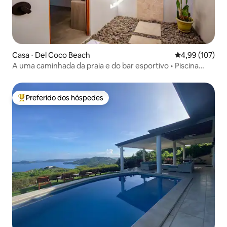
Casa ⋅ Del Coco Beach
4,99 de uma av
4,99 (107)
A uma caminhada da praia e do bar esportivo • Piscina
privativa • Ar-condicionado
Preferido dos hóspedes
Entre os melhores preferidos dos hóspedes