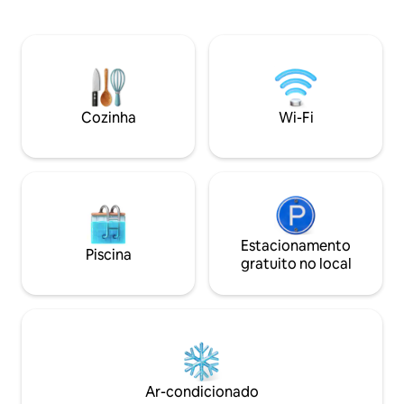
da praia. Mercearias, restaurantes e lojas
de Liberia e a uma curta distância de
nas proximidades. 
carro de todas as comodidades e opções
carro do Aeroporto
de entretenimento que a vizinha Coco
minutos). Desfrut
tem a oferecer. 3 quartos, 4 banheiros e
pássaros e macaco
muito espaço ao ar livre para você
amanhecer, vistas
desfrutar. Venha desfrutar de uma "pura
do sol de Playas del Coc
vida" na costa dourada da Costa Rica -
Cozinha
Wi-Fi
natureza, mas não
aqui na Villa la Pacifica!
comodidades!
Estacionamento
Piscina
gratuito no local
Ar-condicionado