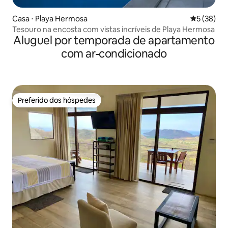
Casa ⋅ Playa Hermosa
5 de uma a
5 (38)
Tesouro na encosta com vistas incríveis de Playa Hermosa
Aluguel por temporada de apartamento
com ar-condicionado
Preferido dos hóspedes
Preferido dos hóspedes