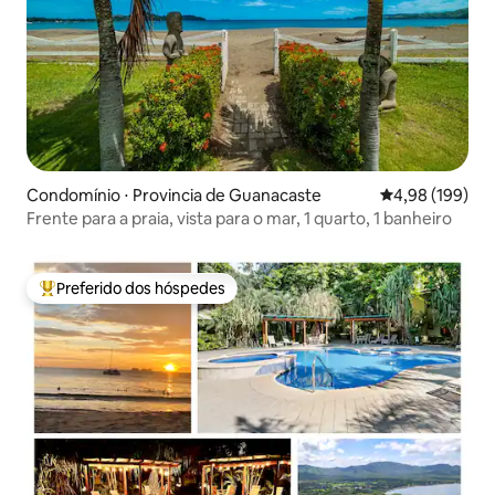
Condomínio ⋅ Provincia de Guanacaste
4,98 de uma av
4,98 (199)
Frente para a praia, vista para o mar, 1 quarto, 1 banheiro
Preferido dos hóspedes
Entre os melhores preferidos dos hóspedes