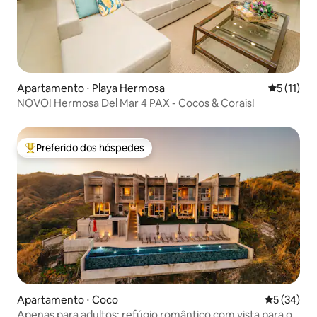
Apartamento ⋅ Playa Hermosa
5 de uma a
5 (11)
NOVO! Hermosa Del Mar 4 PAX - Cocos & Corais!
Preferido dos hóspedes
Entre os melhores preferidos dos hóspedes
Apartamento ⋅ Coco
5 de uma a
5 (34)
Apenas para adultos: refúgio romântico com vista para o