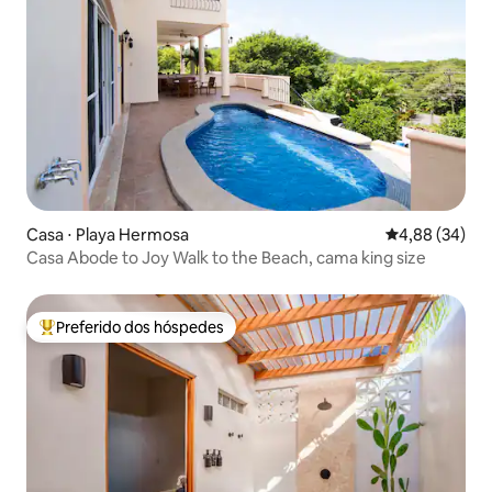
Casa ⋅ Playa Hermosa
4,88 de uma a
4,88 (34)
Casa Abode to Joy Walk to the Beach, cama king size
Preferido dos hóspedes
Entre os melhores preferidos dos hóspedes