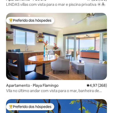
LINDAS villas com vista para o mar e piscina privativa ☀️🏝
Preferido dos hóspedes
Entre os melhores preferidos dos hóspedes
Apartamento ⋅ Playa Flamingo
4,97 de uma ava
4,97 (268)
Vila no último andar com vista para o mar, banheira de
hidromassagem
Preferido dos hóspedes
Entre os melhores preferidos dos hóspedes