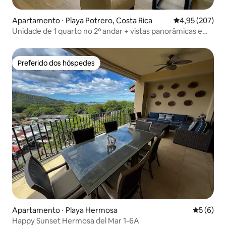
Apartamento ⋅ Playa Potrero, Costa Rica
4,95 de uma av
4,95 (207)
Unidade de 1 quarto no 2º andar + vistas panorâmicas e
acesso à piscina
Preferido dos hóspedes
Preferido dos hóspedes
Apartamento ⋅ Playa Hermosa
5 de uma 
5 (6)
Happy Sunset Hermosa del Mar 1-6A