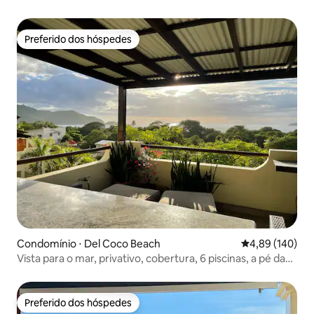
MAR, PROPRIEDADE PESSOAL
Preferido dos hóspedes
Preferido dos hóspedes
Condomínio ⋅ Del Coco Beach
4,89 de uma av
4,89 (140)
Vista para o mar, privativo, cobertura, 6 piscinas, a pé da
praia
Preferido dos hóspedes
Preferido dos hóspedes