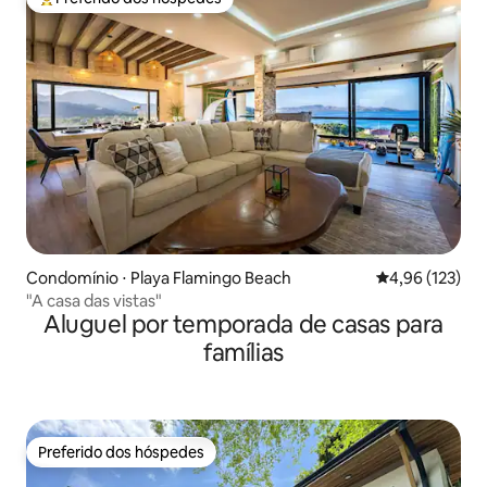
Entre os melhores preferidos dos hóspedes
Condomínio ⋅ Playa Flamingo Beach
4,96 de uma av
4,96 (123)
"A casa das vistas"
Aluguel por temporada de casas para
famílias
Preferido dos hóspedes
Preferido dos hóspedes