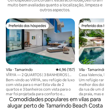
Os hóspedes concordam: estas acomodações foram
muito bem avaliadas quanto a localização, limpeza e
outros aspectos.
Preferido dos hóspedes
Preferido dos hó
Preferido dos hóspedes
Preferido dos hó
Vila ⋅ Tamarindo
4,96 de uma avaliação média de 
4,96 (157)
Vila ⋅ Tamarindo
VĪRYA — 2 QUARTOS | 3 BANHEIROS |
Casa Valencia, lu
Piscina privativa | Vista para o mar
passos da praia
Bem-vindo ao VIRYA, seu refúgio de luxo
Um refúgio raro 
com vista para o mar! Esta vila de 2
melhor dos dois m
quartos e 3 banheiros com vista para o
da rua de um dos 
mar foi projetada para conforto e
da praia, mas esco
Comodidades populares em vilas para
relaxamento. Localizado a apenas 10
tropicais espetacu
minutos a pé da praia, você terá a
rancho coberto. P
alugar perto de Tamarindo Beach Costa
combinação perfeita de relaxamento e
surfando, nadand