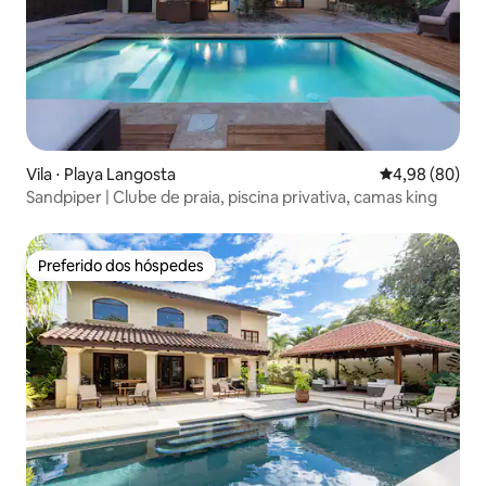
Vila ⋅ Playa Langosta
4,98 de uma av
4,98 (80)
Sandpiper | Clube de praia, piscina privativa, camas king
Preferido dos hóspedes
Preferido dos hóspedes