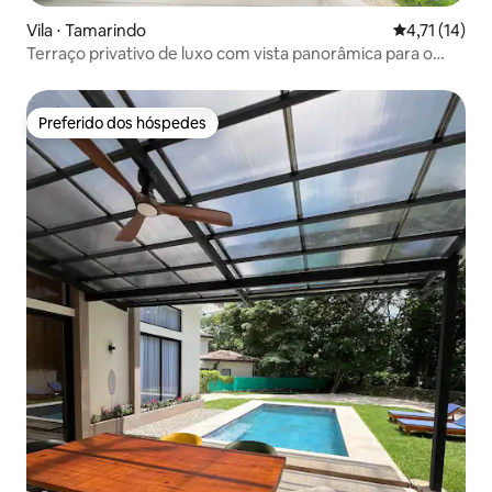
Vila ⋅ Tamarindo
4,71 de uma a
4,71 (14)
Terraço privativo de luxo com vista panorâmica para o
mar
Preferido dos hóspedes
Preferido dos hóspedes