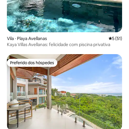
Vila ⋅ Playa Avellanas
5 de uma a
5 (51)
Kaya Villas Avellanas: felicidade com piscina privativa
Preferido dos hóspedes
Preferido dos hóspedes