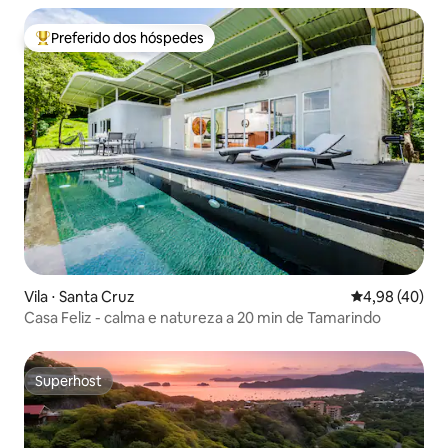
Preferido dos hóspedes
Entre os melhores preferidos dos hóspedes
Vila ⋅ Santa Cruz
4,98 de uma a
4,98 (40)
Casa Feliz - calma e natureza a 20 min de Tamarindo
Superhost
Superhost