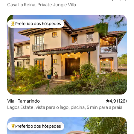
Casa La Reina, Private Jungle Villa
Preferido dos hóspedes
Entre os melhores preferidos dos hóspedes
Vila ⋅ Tamarindo
4,9 de uma av
4,9 (126)
Lagos Estate, vista para o lago, piscina, 5 min para a praia
Preferido dos hóspedes
Entre os melhores preferidos dos hóspedes