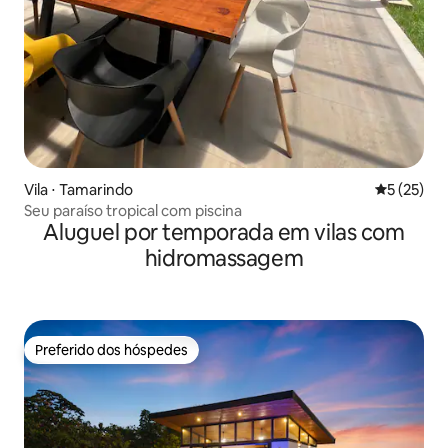
Vila ⋅ Tamarindo
5 de uma a
5 (25)
Seu paraíso tropical com piscina
Aluguel por temporada em vilas com
hidromassagem
Preferido dos hóspedes
Preferido dos hóspedes