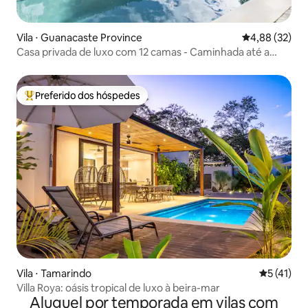
Vila ⋅ Guanacaste Province
4,88 de uma a
4,88 (32)
Casa privada de luxo com 12 camas - Caminhada até a
praia!!
Preferido dos hóspedes
Entre os melhores preferidos dos hóspedes
Vila ⋅ Tamarindo
5 de uma a
5 (41)
Villa Roya: oásis tropical de luxo à beira-mar
Aluguel por temporada em vilas com