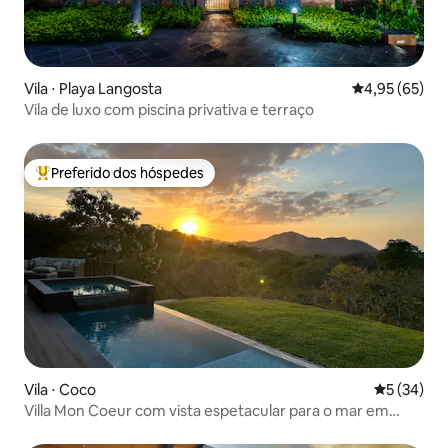
Vila ⋅ Playa Langosta
4,95 de uma a
4,95 (65)
Vila de luxo com piscina privativa e terraço
Preferido dos hóspedes
Entre os melhores preferidos dos hóspedes
Vila ⋅ Coco
5 de uma a
5 (34)
Villa Mon Coeur com vista espetacular para o mar em
Coco Beach