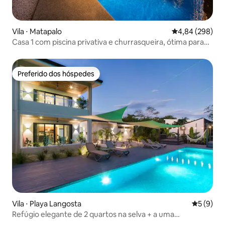
Vila ⋅ Matapalo
4,84 de uma ava
4,84 (298)
Casa 1 com piscina privativa e churrasqueira, ótima para
relaxar
Preferido dos hóspedes
Preferido dos hóspedes
Vila ⋅ Playa Langosta
5 de uma 
5 (9)
Refúgio elegante de 2 quartos na selva + a uma
caminhada da praia