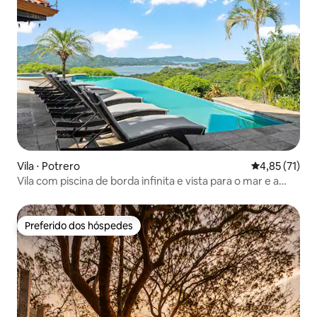
Vila ⋅ Potrero
4,85 de uma a
4,85 (71)
Vila com piscina de borda infinita e vista para o mar e a
montanha
Preferido dos hóspedes
Preferido dos hóspedes