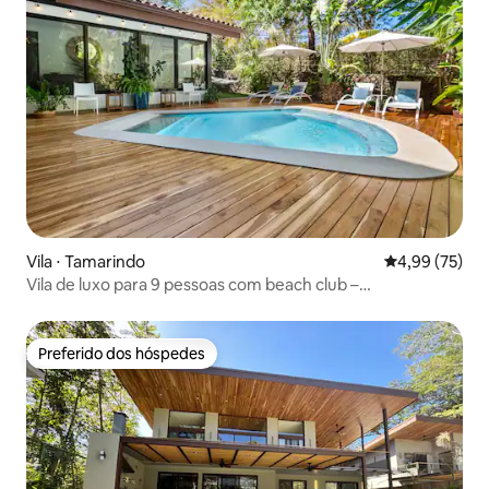
Vila ⋅ Tamarindo
4,99 de uma a
4,99 (75)
Vila de luxo para 9 pessoas com beach club –
concierge/limpeza
Preferido dos hóspedes
Preferido dos hóspedes