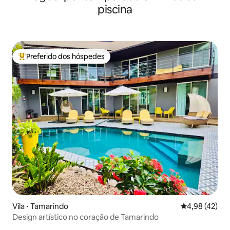
piscina
Preferido dos hóspedes
Entre os melhores preferidos dos hóspedes
Vila ⋅ Tamarindo
4,98 de uma a
4,98 (42)
Design artístico no coração de Tamarindo