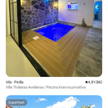
Vila ⋅ Pinilla
4,91 de uma a
4,91 (86)
Villa Thálassa Avellanas / Piscina interna privativa
Superhost
Superhost