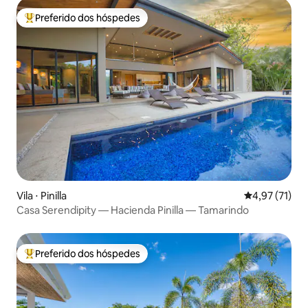
Preferido dos hóspedes
Entre os melhores preferidos dos hóspedes
Vila ⋅ Pinilla
4,97 de uma a
4,97 (71)
Casa Serendipity — Hacienda Pinilla — Tamarindo
Preferido dos hóspedes
Entre os melhores preferidos dos hóspedes