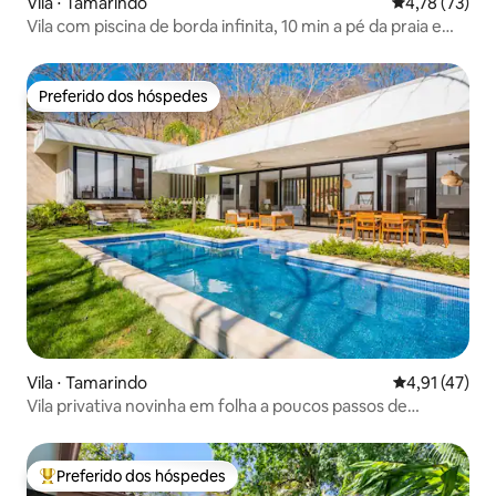
Vila ⋅ Tamarindo
4,78 de uma a
4,78 (73)
Vila com piscina de borda infinita, 10 min a pé da praia e
restaurantes
Preferido dos hóspedes
Preferido dos hóspedes
Vila ⋅ Tamarindo
4,91 de uma a
4,91 (47)
Vila privativa novinha em folha a poucos passos de
Tamarindo
Preferido dos hóspedes
Entre os melhores preferidos dos hóspedes