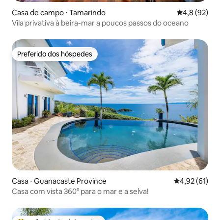
Casa de campo ⋅ Tamarindo
4,8 de uma a
4,8 (92)
Vila privativa à beira-mar a poucos passos do oceano
Preferido dos hóspedes
Preferido dos hóspedes
Casa ⋅ Guanacaste Province
4,92 de uma a
4,92 (61)
Casa com vista 360° para o mar e a selva!