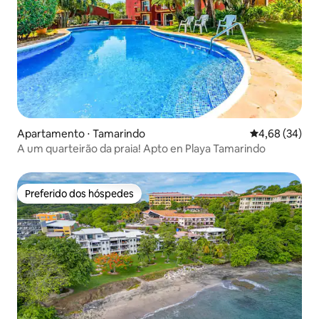
Apartamento ⋅ Tamarindo
4,68 de uma a
4,68 (34)
A um quarteirão da praia! Apto en Playa Tamarindo
Preferido dos hóspedes
Preferido dos hóspedes