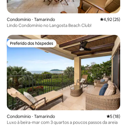
Condomínio ⋅ Tamarindo
4,92 de uma a
4,92 (25)
Lindo Condomínio no Langosta Beach Club!
Preferido dos hóspedes
Preferido dos hóspedes
Condomínio ⋅ Tamarindo
5 de uma a
5 (18)
Luxo à beira-mar com 3 quartos a poucos passos da areia