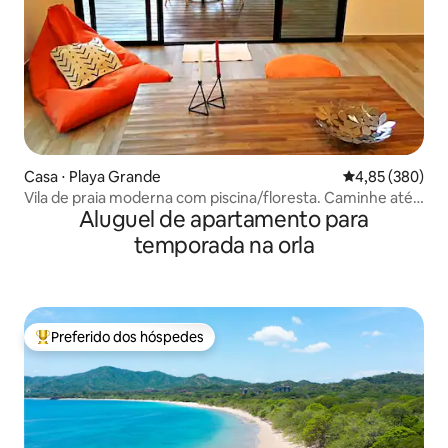
Casa ⋅ Playa Grande
4,85 de uma ava
4,85 (380)
Vila de praia moderna com piscina/floresta. Caminhe até a
Aluguel de apartamento para
praia
temporada na orla
Preferido dos hóspedes
Entre os melhores preferidos dos hóspedes