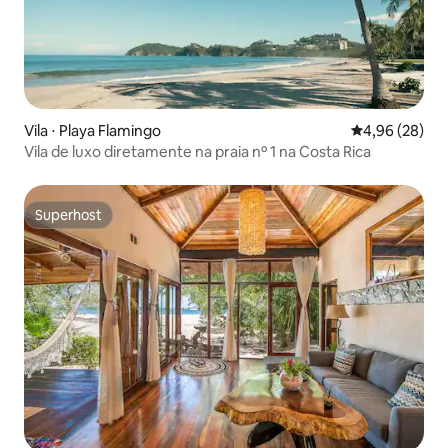
Vila ⋅ Playa Flamingo
4,96 de uma a
4,96 (28)
Vila de luxo diretamente na praia nº 1 na Costa Rica
Superhost
Superhost