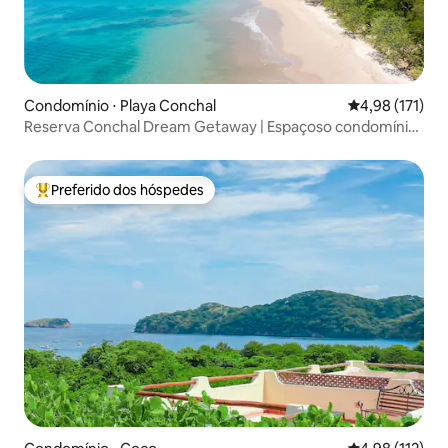
Condomínio ⋅ Playa Conchal
4,98 de uma av
4,98 (171)
Reserva Conchal Dream Getaway | Espaçoso condomínio
3BR
Preferido dos hóspedes
Entre os melhores preferidos dos hóspedes