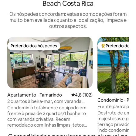
Beach Costa Rica
Os hóspedes concordam: estas acomodações foram
muito bem avaliadas quanto a localização, limpeza e
outros aspectos.
Preferido dos hóspedes
Preferido dos 
Preferido dos hóspedes
Entre os melhore
Apartamento ⋅ Tamarindo
4,8 de uma avaliação média de 
4,8 (102)
Condomínio ⋅ Prov
2 quartos à beira-mar, com varanda
Guanacaste
Frente para a praia
privada/vista para a praia
Condomínio totalmente equipado em
quarto, 1 banheiro
Desfrute de uma vi
frente à praia de 2 quartos/1 banheiro
majestosas e pôr 
com varanda privativa. Recém
terraço privado, pá
remodelado com linhas limpas, tetos
lindo condomínio d
altos, ar condicionado, água quente,
banheiro tem uma 