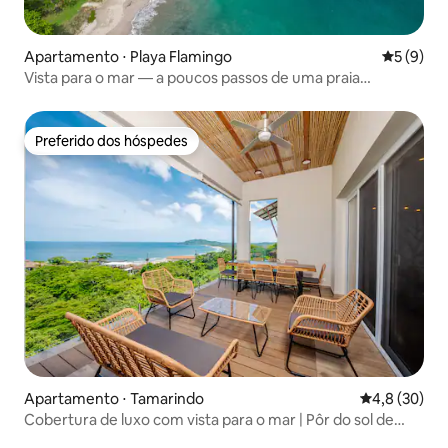
Apartamento ⋅ Playa Flamingo
5 de uma 
5 (9)
Vista para o mar — a poucos passos de uma praia
particular e da marina
Preferido dos hóspedes
Preferido dos hóspedes
Apartamento ⋅ Tamarindo
4,8 de uma a
4,8 (30)
Cobertura de luxo com vista para o mar | Pôr do sol de
tirar o fôlego