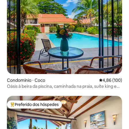
Condomínio ⋅ Coco
4,86 de uma av
4,86 (100)
Oásis à beira da piscina, caminhada na praia, suíte king e
pátio privativo
Preferido dos hóspedes
Entre os melhores preferidos dos hóspedes