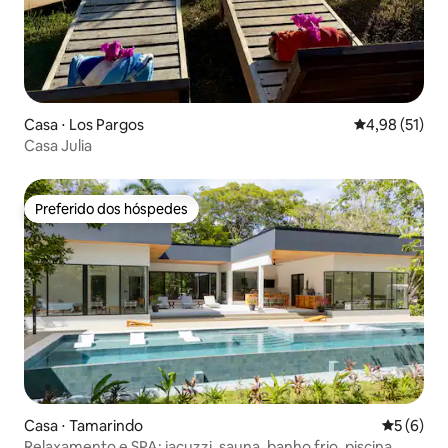
Casa ⋅ Los Pargos
4,98 de uma a
4,98 (51)
Casa Julia
Preferido dos hóspedes
Preferido dos hóspedes
Casa ⋅ Tamarindo
5 de uma 
5 (6)
Relaxamento e SPA: jacuzzi, sauna, banho frio, piscina,