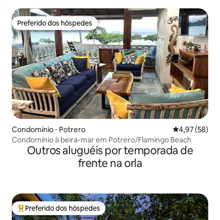
Preferido dos hóspedes
Preferido dos hóspedes
Condomínio ⋅ Potrero
4,97 de uma a
4,97 (58)
Condomínio à beira-mar em Potrero/Flamingo Beach
Outros aluguéis por temporada de
frente na orla
Preferido dos hóspedes
Entre os melhores preferidos dos hóspedes