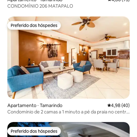
CONDOMÍNIO 206 MATAPALO
Preferido dos hóspedes
Preferido dos hóspedes
Apartamento ⋅ Tamarindo
4,98 de uma a
4,98 (40)
Condomínio de 2 camas a 1 minuto a pé da praia no centro
de Tamarindo
Preferido dos hóspedes
Preferido dos hóspedes