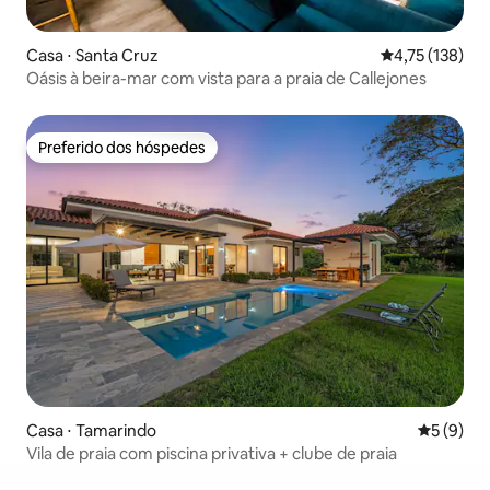
Casa ⋅ Santa Cruz
4,75 de uma av
4,75 (138)
Oásis à beira-mar com vista para a praia de Callejones
Preferido dos hóspedes
Preferido dos hóspedes
Casa ⋅ Tamarindo
5 de uma 
5 (9)
Vila de praia com piscina privativa + clube de praia