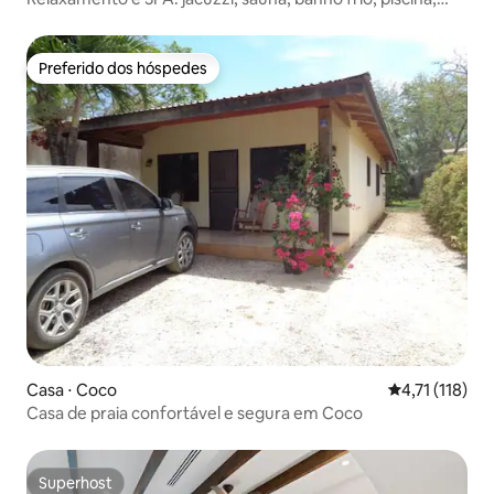
lago
Preferido dos hóspedes
Preferido dos hóspedes
Casa ⋅ Coco
4,71 de uma av
4,71 (118)
Casa de praia confortável e segura em Coco
Superhost
Superhost