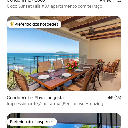
Condomínio ⋅ Coco
4,98 de uma av
4,98 (112)
Coco Sunset Hills #87, apartamento com terraço.
Preferido dos hóspedes
Entre os melhores preferidos dos hóspedes
Condomínio ⋅ Playa Langosta
5 de uma a
5 (15)
Impressionante,à beira-mar,Penthouse Amazing
Views,HotTub
Preferido dos hóspedes
Preferido dos hóspedes