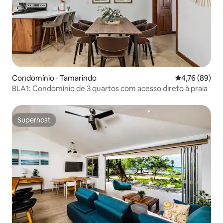
Condomínio ⋅ Tamarindo
4,76 de uma a
4,76 (89)
BLA1: Condomínio de 3 quartos com acesso direto à praia
Superhost
Superhost