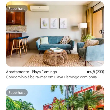
Superhost
Superhost
Apartamento ⋅ Playa Flamingo
4,8 de uma av
4,8 (233)
Condomínio à beira-mar em Playa Flamingo com praia
privativa
Superhost
Superhost