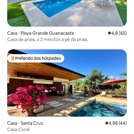
Casa ⋅ Playa Grande Guanacaste
4,8 de uma a
4,8 (65)
Casa de praia, a 2 minutos a pé da praia.
Preferido dos hóspedes
Entre os melhores preferidos dos hóspedes
Casa ⋅ Santa Cruz
4,98 de uma a
4,98 (44)
Casa Coral