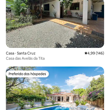
Casa ⋅ Santa Cruz
4,99 de uma av
4,99 (146)
Casa das Avelãs da Tita
Preferido dos hóspedes
Preferido dos hóspedes