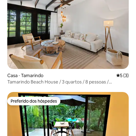
Casa ⋅ Tamarindo
5 de uma 
5 (3)
Tamarindo Beach House / 3 quartos / 8 pessoas /
Hacienda Pinilla
Preferido dos hóspedes
Preferido dos hóspedes