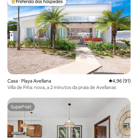
Preferido dos hóspedes
Entre os melhores preferidos dos hóspedes
Casa ⋅ Playa Avellana
4,96 de uma a
4,96 (91)
Villa de Piña: nova, a 2 minutos da praia de Avellanas
Superhost
Superhost