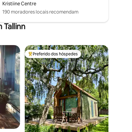
Kristiine Centre
190 moradores locais recomendam
 Tallinn
Preferido dos hóspedes
os hóspedes
Entre os melhores preferidos dos hóspedes
ções