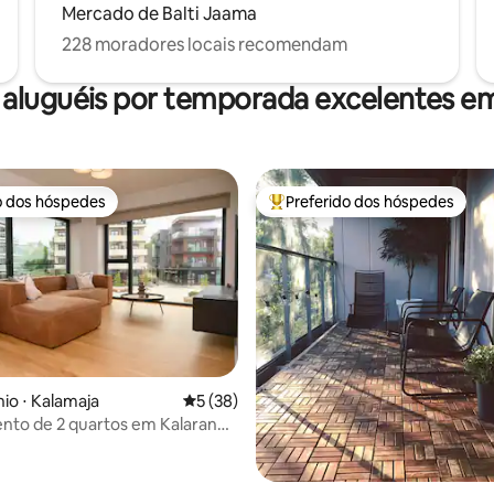
Mercado de Balti Jaama
228 moradores locais recomendam
aluguéis por temporada excelentes em
o dos hóspedes
Preferido dos hóspedes
o dos hóspedes
Entre os melhores preferidos d
média de 5, 17 avaliações
o ⋅ Kalamaja
5 de uma avaliação média de 5, 38 avalia
5 (38)
nto de 2 quartos em Kalaranna
 na cidade velha