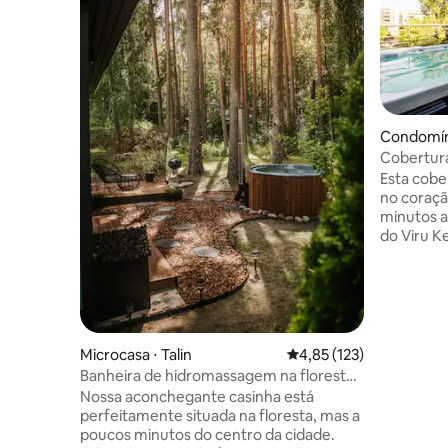
Condomíni
Cobertura
jacuzzi
Esta cober
no coraçã
minutos a
do Viru K
O prédio 
2022, e e
quarteirã
lugar tran
excelente
cultura e
Microcasa ⋅ Talin
4,85 de uma avaliação m
4,85 (123)
Uma vaga 
Banheira de hidromassagem na floresta |
privativa 
10 minutos do centro
Nossa aconchegante casinha está
entrada d
perfeitamente situada na floresta, mas a
200mb/s d
poucos minutos do centro da cidade.
upload.