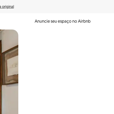
 original
Anuncie seu espaço no Airbnb
 deslizando o dedo na tela.