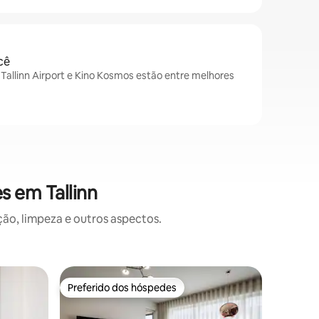
cê
, Tallinn Airport e Kino Kosmos estão entre melhores
s em Tallinn
o, limpeza e outros aspectos.
Condomíni
Preferido dos hóspedes
Prefe
Preferido dos hóspedes
Entre o
Cobertur
cidade e 
A nova c