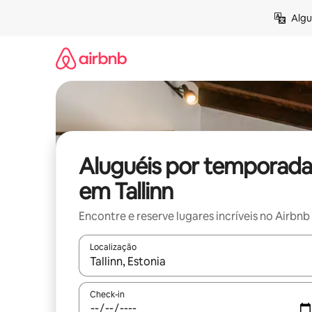
Pular
Algu
para
o
conteúdo
Aluguéis por temporada
em Tallinn
Encontre e reserve lugares incríveis no Airbnb
Localização
Quando os resultados estiverem disponíveis, expl
Check-in