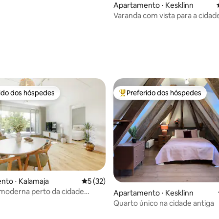
Apartamento ⋅ Kesklinn
Varanda com vista para a cidad
rido dos hóspedes
Preferido dos hóspedes
 melhores preferidos dos hóspedes
Entre os melhores preferidos d
nto ⋅ Kalamaja
5 de uma avaliação média de 5, 32 avalia
5 (32)
 moderna perto da cidade
Apartamento ⋅ Kesklinn
Quarto único na cidade antiga