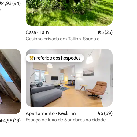
4,93 de uma avaliação média de 5, 94 avaliações
4,93 (94)
e
Casa ⋅ Talin
5 de uma avaliação
5 (25)
Casinha privada em Tallinn. Sauna e
terraço!
Preferido dos hóspedes
os hóspedes
Entre os melhores preferidos dos hóspedes
ções
Apartamento ⋅ Kesklinn
5 de uma avaliação
5 (69)
Espaço de luxo de 5 andares na cidade
4,95 de uma avaliação média de 5, 19 avaliações
4,95 (19)
antiga com cuidado