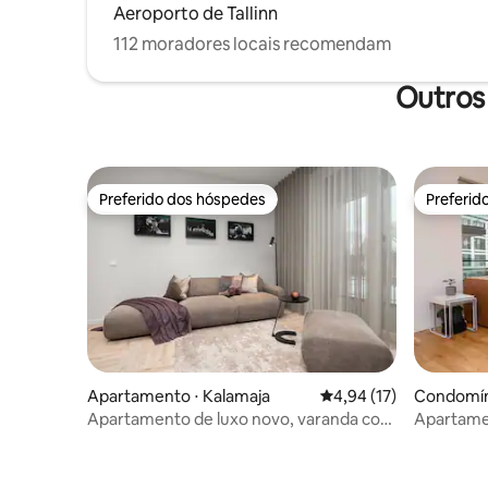
Aeroporto de Tallinn
112 moradores locais recomendam
Outros 
Preferido dos hóspedes
Preferid
Preferido dos hóspedes
Preferid
Apartamento ⋅ Kalamaja
4,94 de uma avaliação 
4,94 (17)
Condomíni
Apartamento de luxo novo, varanda com
Apartame
vista para a cidade antiga
na praia e