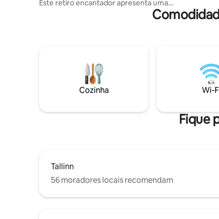
Este retiro encantador apresenta uma
Comodidade
banheira de hidromassagem sob um
dossel de árvores, onde você pode
relaxar enquanto ouve as canções
suaves dos pássaros locais. No interior,
desfrute de confortos modernos com
uma cozinha bem equipada, um loft
confortável para dormir e uma área de
jantar com janela de cúpula única. Ideal
para casais ou aventureiros solitários que
Cozinha
Wi-F
procuram uma mistura de natureza e
conveniência, nossa pequena casa
promete uma estadia rejuvenescedora.
Fique p
Tallinn
56 moradores locais recomendam