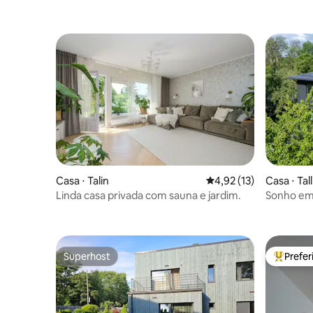
Casa ⋅ Talin
4,92 de uma avaliação 
4,92 (13)
Casa ⋅ Tal
Linda casa privada com sauna e jardim.
Sonho em 
de reserv
Superhost
Prefe
Superhost
Entre os