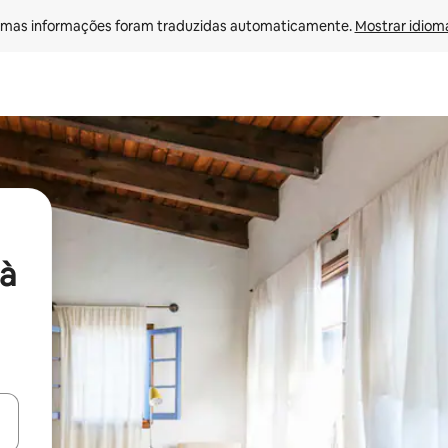
mas informações foram traduzidas automaticamente. 
Mostrar idioma
à
ore-os usando as seta para cima e para baixo do teclado ou tocando e