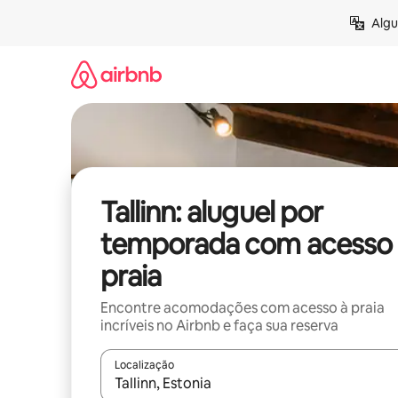
Pular
Algu
para
o
conteúdo
Tallinn: aluguel por
temporada com acesso 
praia
Encontre acomodações com acesso à praia
incríveis no Airbnb e faça sua reserva
Localização
Quando os resultados estiverem disponíveis, expl