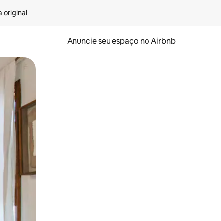
 original
Anuncie seu espaço no Airbnb
 deslizando o dedo na tela.