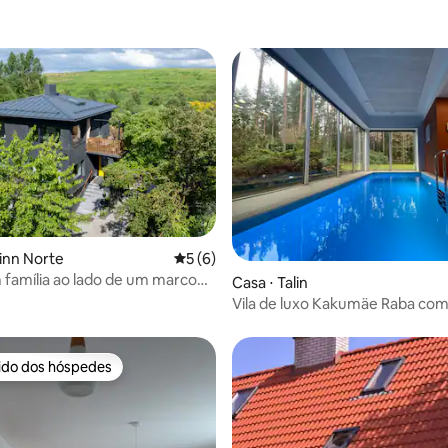
média de 5, 13 avaliações
linn Norte
5 de uma avaliação média de 5, 6 avalia
5 (6)
família ao lado de um marco
Casa ⋅ Talin
a natural
Vila de luxo Kakumäe Raba com 
spa
rido dos hóspedes
 melhores preferidos dos hóspedes