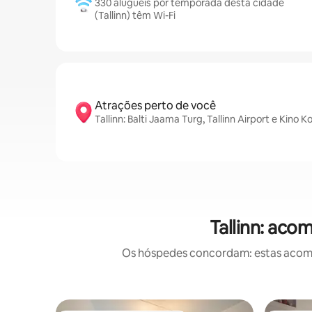
330 aluguéis por temporada desta cidade
(Tallinn) têm Wi-Fi
Atrações perto de você
Tallinn: Balti Jaama Turg, Tallinn Airport e Kin
Tallinn: aco
Os hóspedes concordam: estas acomod