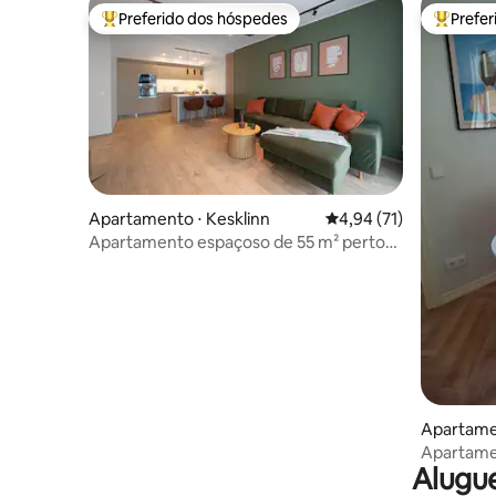
Preferido dos hóspedes
Prefe
Entre os melhores preferidos dos hóspedes
Entre os
Apartamento ⋅ Kesklinn
4,94 de uma avaliação 
4,94 (71)
Apartamento espaçoso de 55 m² perto
do porto e da cidade antiga +
estacionamento
Apartame
Apartamen
Alugue