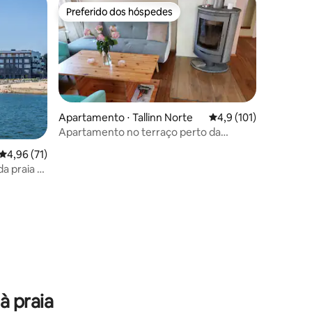
Preferido dos hóspedes
os hóspedes
Preferido dos hóspedes
Apartamento ⋅ Tallinn Norte
4,9 de uma avaliação 
4,9 (101)
Apartamento no terraço perto da
Cidade Velha
4,96 de uma avaliação média de 5, 71 avaliações
4,96 (71)
a praia -
rto
ções
à praia