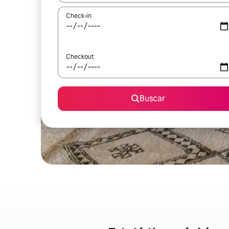
Check-in
Checkout
Buscar