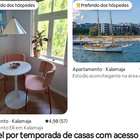
rido dos hóspedes
Preferido dos hóspedes
 melhores preferidos dos hóspedes
Entre os melhores preferidos d
média de 5, 71 avaliações
Apartamento ⋅ Kalamaja
Estúdio aconchegante na área d
5 min até a Cidade Velha e o po
nto ⋅ Kalamaja
4,98 de uma avaliação média de 5, 57 avalia
4,98 (57)
to Elli em Kalamaja
l por temporada de casas com acesso 