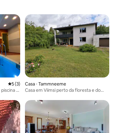
ções
5 de uma avaliação média de 5, 3 avaliações
5 (3)
Casa ⋅ Tammneeme
piscina e
Casa em Viimsi perto da floresta e do
mar