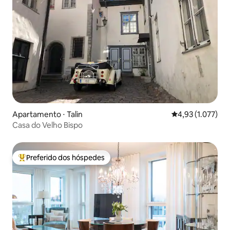
Apartamento ⋅ Talin
4,93 de uma aval
4,93 (1.077)
Casa do Velho Bispo
Preferido dos hóspedes
Entre os melhores preferidos dos hóspedes