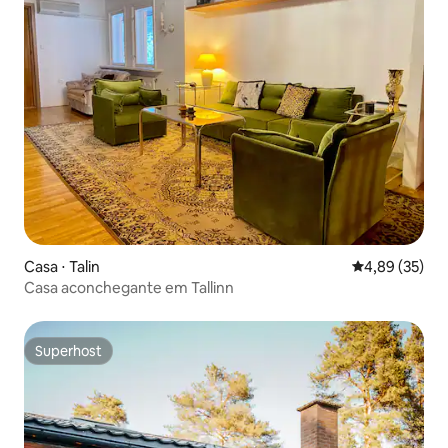
Casa ⋅ Talin
4,89 de uma a
4,89 (35)
Casa aconchegante em Tallinn
Superhost
Superhost