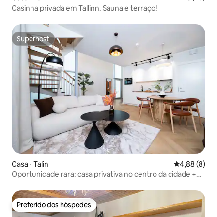
Casinha privada em Tallinn. Sauna e terraço!
Superhost
Superhost
Casa ⋅ Talin
4,88 de uma 
4,88 (8)
Oportunidade rara: casa privativa no centro da cidade +
sauna + loft
Preferido dos hóspedes
Preferido dos hóspedes