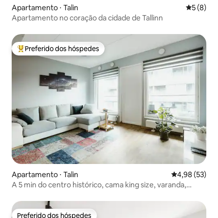
Apartamento ⋅ Talin
5 de uma 
5 (8)
Apartamento no coração da cidade de Tallinn
Preferido dos hóspedes
Entre os melhores preferidos dos hóspedes
Apartamento ⋅ Talin
4,98 de uma a
4,98 (53)
A 5 min do centro histórico, cama king size, varanda,
estacionamento € 6/dia
Preferido dos hóspedes