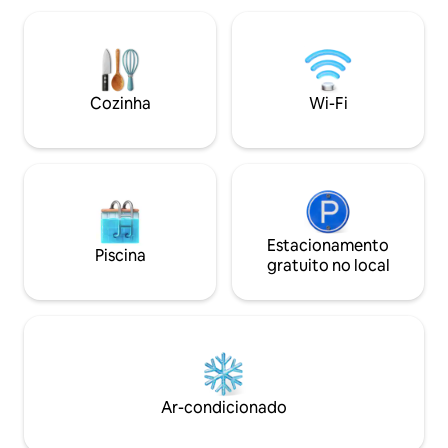
playground no pátio fechado da casa. O
de 100 Mbps perm
lugar está totalmente mobiliado e tem a
o trabalho sem estresse. As
maioria das coisas que você pode
tranquilas em fren
precisar: lençóis, toalhas, secador de
polegadas ou nas j
cabelo, pratos, opções para cozinhar,
pátio. Apenas 10 minutos a pé do centro
Cozinha
Wi-Fi
lava-louças, máquina de lavar roupa com
histórico de Talli
secadora, ferro de passar roupa, TV e
bonde e das lojas.
Wi-Fi rápido gratuito.
Estacionamento
Piscina
gratuito no local
Ar-condicionado