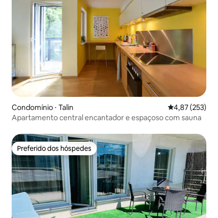
Condomínio ⋅ Talin
4,87 de uma av
4,87 (253)
Apartamento central encantador e espaçoso com sauna
Preferido dos hóspedes
Preferido dos hóspedes