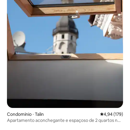
Condomínio ⋅ Talin
4,94 de uma av
4,94 (179)
Apartamento aconchegante e espaçoso de 2 quartos no
coração de Oldtown