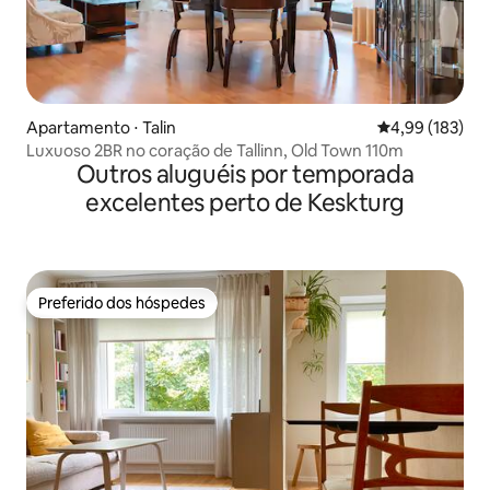
Apartamento ⋅ Talin
4,99 de uma av
4,99 (183)
Luxuoso 2BR no coração de Tallinn, Old Town 110m
Outros aluguéis por temporada
excelentes perto de Keskturg
Preferido dos hóspedes
Preferido dos hóspedes