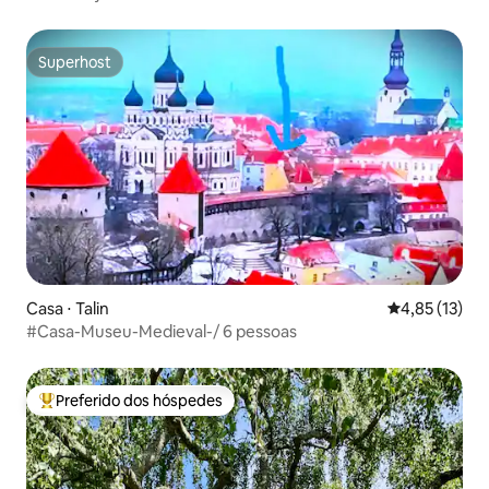
Superhost
Superhost
Casa ⋅ Talin
4,85 de uma a
4,85 (13)
#Casa-Museu-Medieval-/ 6 pessoas
Preferido dos hóspedes
Entre os melhores preferidos dos hóspedes