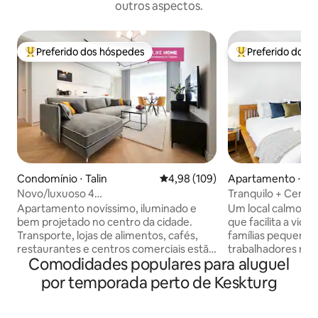
outros aspectos.
Preferido dos hóspedes
Preferido dos 
Entre os melhores preferidos dos hóspedes
Entre os melhore
Condomínio ⋅ Talin
4,98 de uma avaliação média de 
4,98 (109)
Apartamento ⋅ Tal
Novo/luxuoso 4
Tranquilo + Centr
quartos/varanda/estacionamento em
para o Centro Hist
Apartamento novíssimo, iluminado e
Um local calmo par
garagem
bem projetado no centro da cidade.
que facilita a vida 
Transporte, lojas de alimentos, cafés,
famílias pequenas
restaurantes e centros comerciais estão
trabalhadores re
Comodidades populares para aluguel
localizados nas proximidades. Este
conforto e tranquil
apartamento aconchegante está
quartos separado
por temporada perto de Keskturg
localizado em uma casa com pátio
renovado criam pr
novinha em folha, Lastekodu 31/2. Vaga
para relaxar, enq
de estacionamento na garagem. Belo
trabalho dedicado