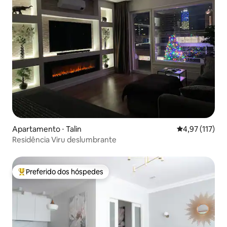
Apartamento ⋅ Talin
4,97 de uma av
4,97 (117)
Residência Viru deslumbrante
Preferido dos hóspedes
Entre os melhores preferidos dos hóspedes