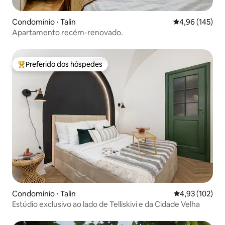
Condomínio ⋅ Talin
4,96 de uma av
4,96 (145)
Apartamento recém-renovado.
Preferido dos hóspedes
Entre os melhores preferidos dos hóspedes
Condomínio ⋅ Talin
4,93 de uma av
4,93 (102)
Estúdio exclusivo ao lado de Telliskivi e da Cidade Velha