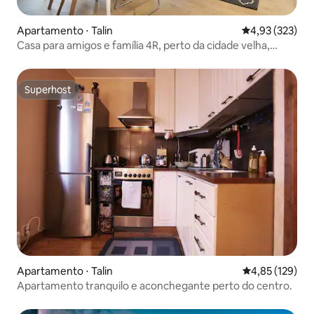
Apartamento ⋅ Talin
4,93 de uma av
4,93 (323)
Casa para amigos e família 4R, perto da cidade velha,
estacionamento
Superhost
Superhost
Apartamento ⋅ Talin
4,85 de uma av
4,85 (129)
Apartamento tranquilo e aconchegante perto do centro.