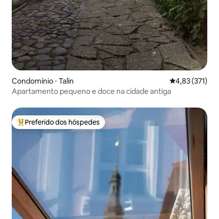
Condomínio ⋅ Talin
4,83 de uma av
4,83 (371)
Apartamento pequeno e doce na cidade antiga
Preferido dos hóspedes
Entre os melhores preferidos dos hóspedes