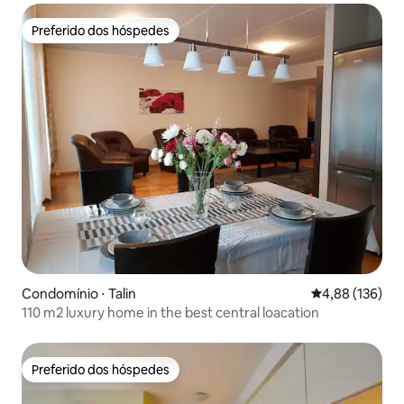
Preferido dos hóspedes
Preferido dos hóspedes
Condomínio ⋅ Talin
4,88 de uma av
4,88 (136)
110 m2 luxury home in the best central loacation
Preferido dos hóspedes
Preferido dos hóspedes