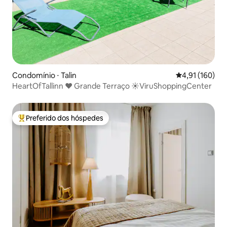
Condomínio ⋅ Talin
4,91 de uma av
4,91 (160)
HeartOfTallinn ❤️ Grande Terraço ☀️ViruShoppingCenter
Preferido dos hóspedes
Entre os melhores preferidos dos hóspedes