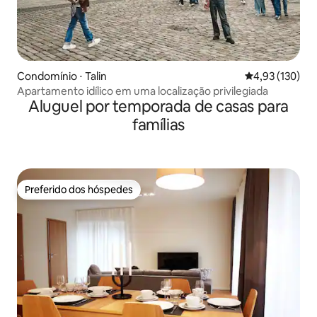
Condomínio ⋅ Talin
4,93 de uma av
4,93 (130)
Apartamento idílico em uma localização privilegiada
Aluguel por temporada de casas para
famílias
Preferido dos hóspedes
Preferido dos hóspedes