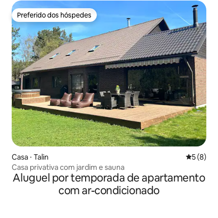
Preferido dos hóspedes
Preferido dos hóspedes
Casa ⋅ Talin
5 de uma 
5 (8)
Casa privativa com jardim e sauna
Aluguel por temporada de apartamento
com ar-condicionado