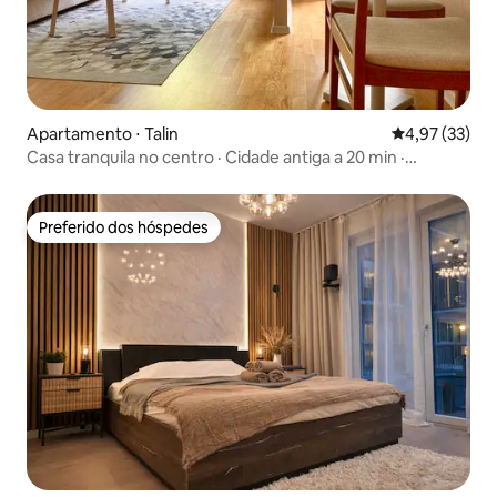
Apartamento ⋅ Talin
4,97 de uma a
4,97 (33)
Casa tranquila no centro · Cidade antiga a 20 min ·
Aeroporto a 3 km
Preferido dos hóspedes
Preferido dos hóspedes