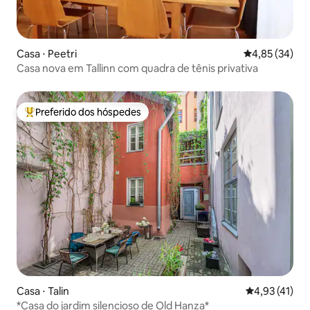
Casa ⋅ Peetri
4,85 de uma a
4,85 (34)
Casa nova em Tallinn com quadra de tênis privativa
Preferido dos hóspedes
Entre os melhores preferidos dos hóspedes
Casa ⋅ Talin
4,93 de uma a
4,93 (41)
*Casa do jardim silencioso de Old Hanza*