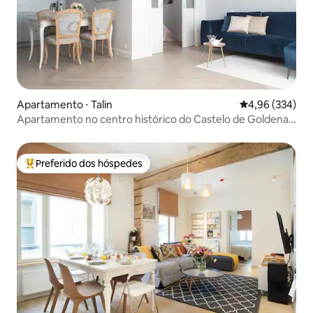
Apartamento ⋅ Talin
4,96 de uma ava
4,96 (334)
Apartamento no centro histórico do Castelo de Goldena
Toompea 2 QTS
Preferido dos hóspedes
Entre os melhores preferidos dos hóspedes