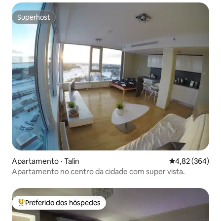
Superhost
Superhost
Apartamento ⋅ Talin
4,82 de uma ava
4,82 (364)
Apartamento no centro da cidade com super vista.
Preferido dos hóspedes
Entre os melhores preferidos dos hóspedes