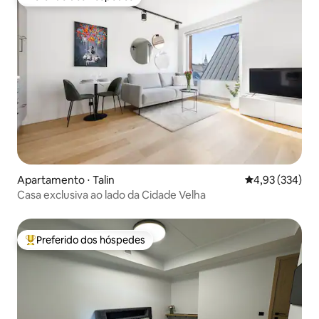
Preferido dos hóspedes
Apartamento ⋅ Talin
4,93 de uma av
4,93 (334)
Casa exclusiva ao lado da Cidade Velha
Preferido dos hóspedes
Entre os melhores preferidos dos hóspedes