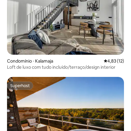
Condomínio ⋅ Kalamaja
4,83 de uma a
4,83 (12)
Loft de luxo com tudo incluído/terraço/design interior
Superhost
Superhost