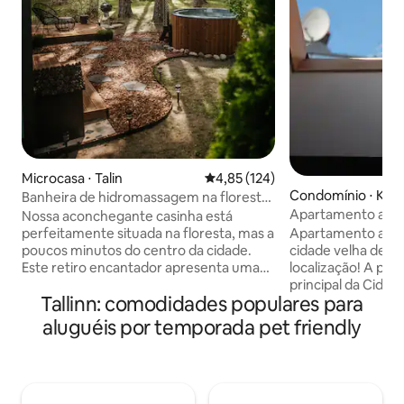
Microcasa ⋅ Talin
4,85 de uma avaliação média de 
4,85 (124)
Condomínio ⋅ Kesk
Banheira de hidromassagem na floresta |
Apartamento aco
10 minutos do centro
Nossa aconchegante casinha está
de 2 quartos no c
Apartamento acol
perfeitamente situada na floresta, mas a
cidade velha de Ta
poucos minutos do centro da cidade.
localização! A pou
Este retiro encantador apresenta uma
principal da Cidad
banheira de hidromassagem sob um
Tallinn: comodidades populares para
e da Praça Principa
dossel de árvores, onde você pode
estar aconchegan
relaxar enquanto ouve as canções
aluguéis por temporada pet friendly
jantar, cozinha b
suaves dos pássaros locais. No interior,
Viru Keskus e Solar
desfrute de confortos modernos com
(terminal A), a 70
uma cozinha bem equipada, um loft
ferroviária e a 4 
confortável para dormir e uma área de