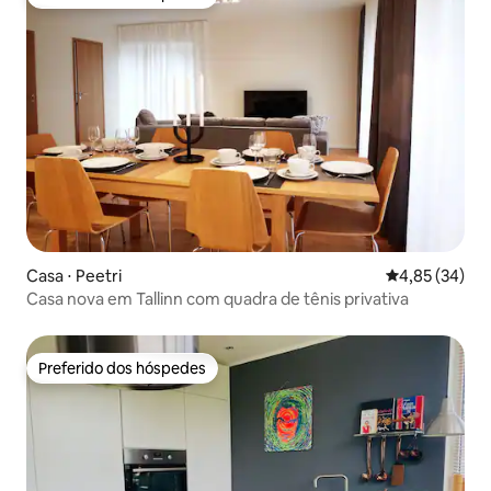
Preferido dos hóspedes
Casa ⋅ Peetri
4,85 de uma a
4,85 (34)
Casa nova em Tallinn com quadra de tênis privativa
Preferido dos hóspedes
Preferido dos hóspedes