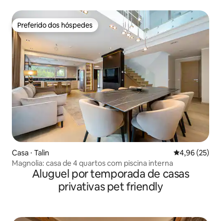
Preferido dos hóspedes
Preferido dos hóspedes
Casa ⋅ Talin
4,96 de uma a
4,96 (25)
Magnolia: casa de 4 quartos com piscina interna
Aluguel por temporada de casas
privativas pet friendly