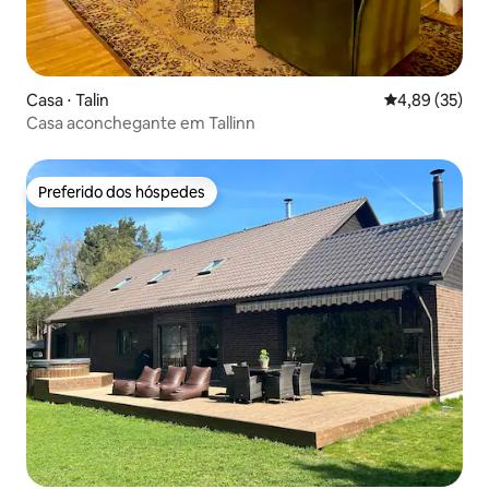
Casa ⋅ Talin
4,89 de uma a
4,89 (35)
Casa aconchegante em Tallinn
Preferido dos hóspedes
Preferido dos hóspedes