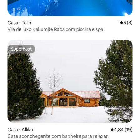
Casa ⋅ Talin
5 de uma 
5 (3)
Vila de luxo Kakumäe Raba com piscina e spa
Superhost
Superhost
Casa ⋅ Alliku
4,84 de uma a
4,84 (19)
Casa aconchegante com banheira para relaxar.