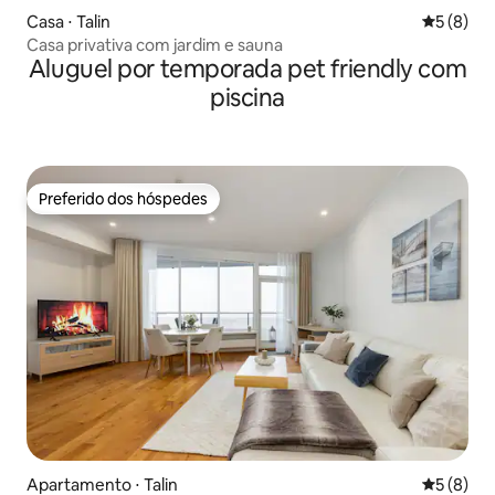
Casa ⋅ Talin
5 de uma 
5 (8)
Casa privativa com jardim e sauna
Aluguel por temporada pet friendly com
piscina
Preferido dos hóspedes
Preferido dos hóspedes
Apartamento ⋅ Talin
5 de uma 
5 (8)