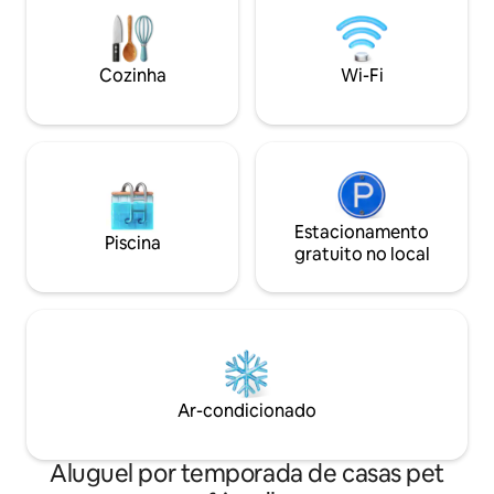
melhores restaura
jantar com janela de cúpula única. Ideal
Velha estão a uma 
para casais ou aventureiros solitários
perto de Telliskivi
que procuram uma mistura de natureza
de Noblessner. O táxi pode dirigir muito
e conveniência, nossa pequena casa
Cozinha
Wi-Fi
perto da casa para
promete uma estadia rejuvenescedora.
2.
Estacionamento
Piscina
gratuito no local
Ar-condicionado
Aluguel por temporada de casas pet