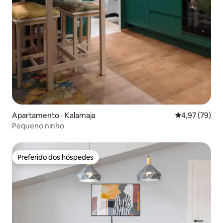
Apartamento ⋅ Kalamaja
4,97 de uma a
4,97 (79)
Pequeno ninho
Preferido dos hóspedes
Preferido dos hóspedes