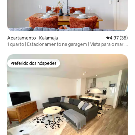
Apartamento ⋅ Kalamaja
4,97 de uma a
4,97 (36)
1 quarto | Estacionamento na garagem | Vista para o mar |
Varanda | Animais de estimação permitidos
Preferido dos hóspedes
Preferido dos hóspedes