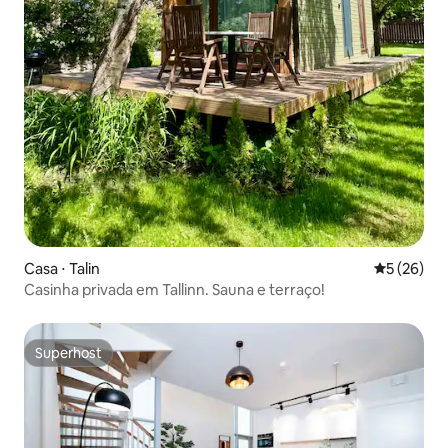
Casa ⋅ Talin
5 de uma a
5 (26)
Casinha privada em Tallinn. Sauna e terraço!
Superhost
Superhost