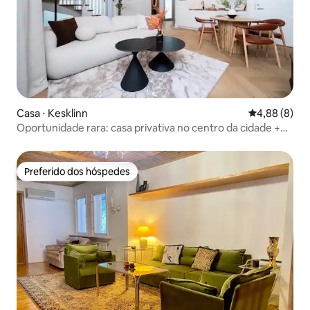
Casa ⋅ Kesklinn
4,88 de uma 
4,88 (8)
Oportunidade rara: casa privativa no centro da cidade +
sauna + loft
Preferido dos hóspedes
Preferido dos hóspedes