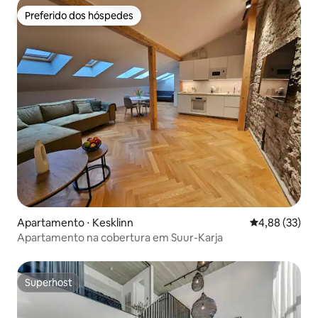
Preferido dos hóspedes
Preferido dos hóspedes
Apartamento ⋅ Kesklinn
4,88 de uma a
4,88 (33)
Apartamento na cobertura em Suur-Karja
Superhost
Superhost