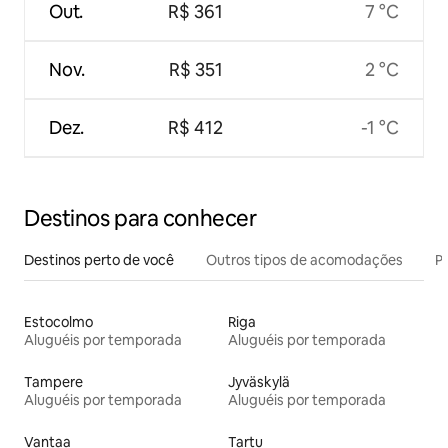
Out.
R$ 361
7 °C
Nov.
R$ 351
2 °C
Dez.
R$ 412
-1 °C
Destinos para conhecer
Destinos perto de você
Outros tipos de acomodações
Pr
Estocolmo
Riga
Aluguéis por temporada
Aluguéis por temporada
Tampere
Jyväskylä
Aluguéis por temporada
Aluguéis por temporada
Vantaa
Tartu