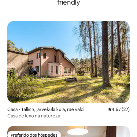
friendly
Casa ⋅ Tallinn, järveküla küla, rae vald
4,67 de uma a
4,67 (27)
Casa de luxo na natureza
Preferido dos hóspedes