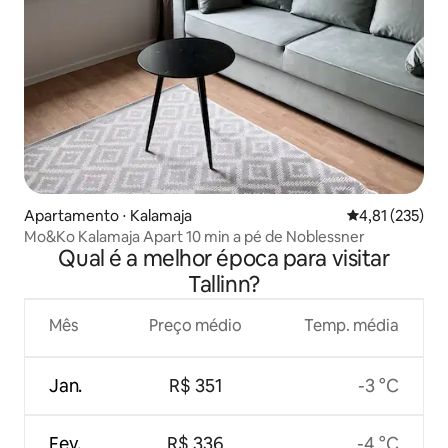
Apartamento ⋅ Kalamaja
4,81 de uma av
4,81 (235)
Mo&Ko Kalamaja Apart 10 min a pé de Noblessner
Qual é a melhor época para visitar
Tallinn?
Mês
Preço médio
Temp. média
Jan.
R$ 351
-3 °C
Fev.
R$ 336
-4 °C