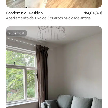
Condomínio ⋅ Kesklinn
4,81 de uma av
4,81 (371)
Apartamento de luxo de 3 quartos na cidade antiga
Superhost
Superhost