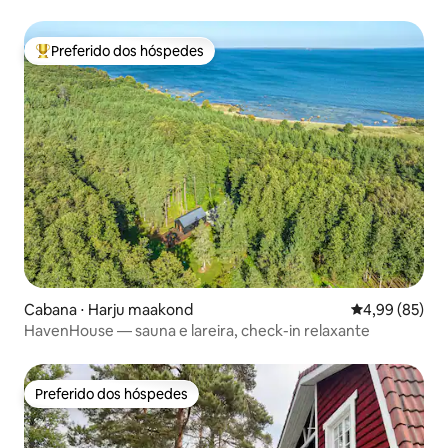
Preferido dos hóspedes
Entre os melhores preferidos dos hóspedes
Cabana ⋅ Harju maakond
4,99 de uma a
4,99 (85)
HavenHouse — sauna e lareira, check-in relaxante
Preferido dos hóspedes
Preferido dos hóspedes