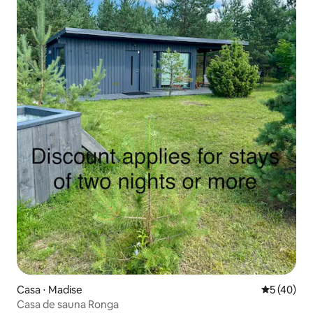
Casa ⋅ Madise
5 de uma a
5 (40)
Casa de sauna Ronga