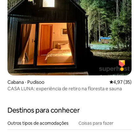
Cabana ⋅ Pudisoo
4,97 de uma a
4,97 (35)
CASA LUNA: experiência de retiro na floresta e sauna
Destinos para conhecer
Outros tipos de acomodações
Coisas para fazer