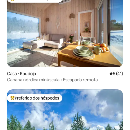
Entre os melhores preferidos dos hóspedes
Casa ⋅ Raudoja
5 de uma a
5 (41)
Cabana nórdica minúscula • Escapada remota
aconchegante
Preferido dos hóspedes
Entre os melhores preferidos dos hóspedes