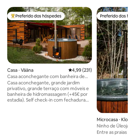
Preferido dos hóspedes
Preferido dos hó
Entre os melhores preferidos dos hóspedes
Preferido dos hó
Casa ⋅ Vääna
4,99 de uma avaliação média de 
4,99 (231)
Casa aconchegante com banheira de
hidromassagem, sauna e grande quintal
Casa aconchegante, grande jardim
privativo
privativo, grande terraço com móveis e
banheira de hidromassagem (+45€ por
estadia). Self check-in com fechadura
inteligente. Wi-Fi gratuito, mais de 40
Mbit/s para chamadas de vídeo. Sauna
gratuita e lareira na casa. Churrasqueira
Microcasa ⋅ Kloog
a carvão gratuita. Estacionamento
Ninho de Üleoja
gratuito. Lugar de fogueira sob
Entre as praias de 
carvalhos antigos no quintal. Riacho