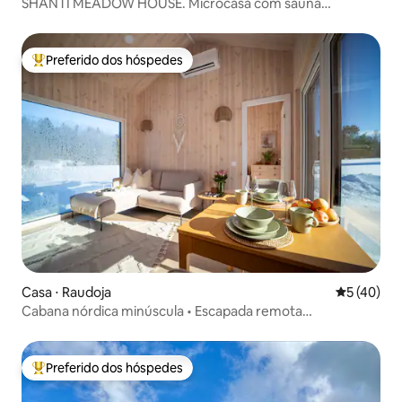
SHANTI MEADOW HOUSE. Microcasa com sauna
espelhada
Preferido dos hóspedes
Entre os melhores preferidos dos hóspedes
Casa ⋅ Raudoja
5 de uma a
5 (40)
Cabana nórdica minúscula • Escapada remota
aconchegante
Preferido dos hóspedes
Entre os melhores preferidos dos hóspedes