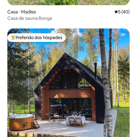
Casa ⋅ Madise
5 de uma a
5 (40)
Casa de sauna Ronga
Preferido dos hóspedes
Entre os melhores preferidos dos hóspedes