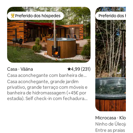
Preferido dos hóspedes
Preferido dos hó
Entre os melhores preferidos dos hóspedes
Preferido dos hó
Casa ⋅ Vääna
4,99 de uma avaliação média de 
4,99 (231)
Casa aconchegante com banheira de
hidromassagem, sauna e grande quintal
Casa aconchegante, grande jardim
privativo
privativo, grande terraço com móveis e
banheira de hidromassagem (+45€ por
estadia). Self check-in com fechadura
inteligente. Wi-Fi gratuito, mais de 40
Mbit/s para chamadas de vídeo. Sauna
gratuita e lareira na casa. Churrasqueira
Microcasa ⋅ Kloog
a carvão gratuita. Estacionamento
Ninho de Üleoja
gratuito. Lugar de fogueira sob
Entre as praias de 
carvalhos antigos no quintal. Riacho