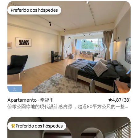
banheiros/Projeção e varanda espaçosa
Preferido dos hóspedes
Preferido dos hóspedes
Apartamento ⋅ 幸福里
4,87 de uma a
4,87 (38)
俯瞰公園綠地的現代設計感房源 ，超過80平方公尺的一整層
寬敞舒適空間
Preferido dos hóspedes
Entre os melhores preferidos dos hóspedes