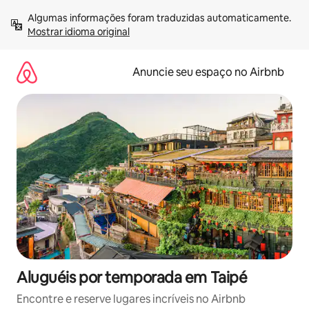
Pular
Algumas informações foram traduzidas automaticamente. 
para
Mostrar idioma original
o
conteúdo
Anuncie seu espaço no Airbnb
Aluguéis por temporada em Taipé
Encontre e reserve lugares incríveis no Airbnb