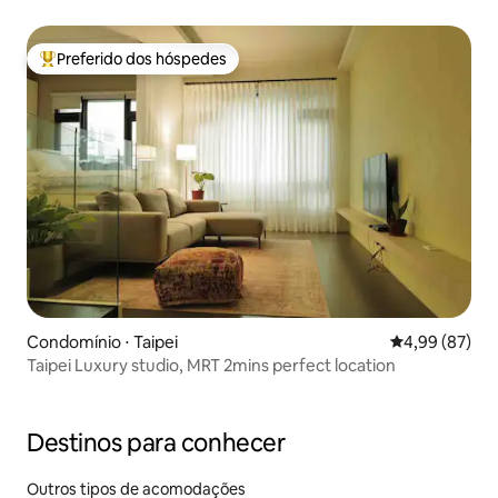
Preferido dos hóspedes
Entre os melhores preferidos dos hóspedes
Condomínio ⋅ Taipei
4,99 de uma a
4,99 (87)
Taipei Luxury studio, MRT 2mins perfect location
Destinos para conhecer
Outros tipos de acomodações