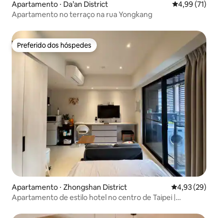
Apartamento ⋅ Da’an District
4,99 de uma a
4,99 (71)
Apartamento no terraço na rua Yongkang
Preferido dos hóspedes
Preferido dos hóspedes
Apartamento ⋅ Zhongshan District
4,93 de uma a
4,93 (29)
Apartamento de estilo hotel no centro de Taipei |
Zhongshan North Road | Distrito Comercial de Zhongshan
| 1 minuto da Estação Minquan West Road