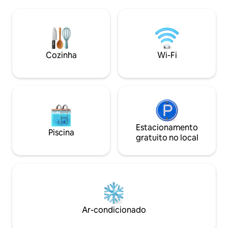
fogão a gás + exaustor de voz + mesa de
lojas e várias opç
fluxo + armário de condicionamento
proximidades - Bri
Comodidades 🛋️de alta qualidade:
som, a pista é tran
Colchão Individual Duplo Premium,
barulhenta, os viz
Armário de Sistema de Casa Completa,
simples! - Casa pa
Sofá-cama Duplo, TV LCD de 55
de 3 quartos, ade
Cozinha
Wi-Fi
polegadas, Frigorífico Grande Inversor,
pessoas! - (Dentro de 5 minutos a pé):
Ar Condicionado para Resfriamento e
Taipei Dome, Nati
Inversor, Cortina Elétrica, Banheiros 🚿5
Hall MRT Station, 7
estrelas: chuveiro molhado e seco
Convenience Store
separado, chuveiro pulverizado superior,
Supermarket, Food
vaso sanitário inteligente, aquecedor,
Stores - (Dentro d
secador, espelho de desembaçamento
Plaza, Taipei Aren
inteligente, espelho de grandes
Estacionamento
Wenchuang, MRT 
Piscina
dimensões Máquina 🧺de lavar e secar
Station, City Hall Stati
gratuito no local
rolos + equipamento de purificador de
permitido ⚠ fumar
água: lavagem e secagem do tipo queda
manter a qualidade
não precisam ter medo de dias
favor, diminua o v
chuvosos, roupas bem secas e
evite perturbar o
confortáveis, convenientes e com
dos vizinhos, o de
economia de mão de obra Serviço 🧹de
se houver violação
coleta de lixo: caminhão de lixo sem
arruinado a casa. ⚠ Não há depósito d
Ar-condicionado
perseguição 🚇: Ximen Station 600m
bagagem disponíve
Emei Street, Ximending Town, 📍Taipei
deixar sua bagagem