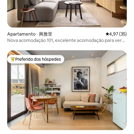
Apartamento ⋅ 興雅里
4,97 de uma a
4,97 (35)
Nova acomodação 101, excelente acomodação para ver
fogos de artifício! A estação de metrô fica no andar de
baixo, a 5 minutos do Taipei Arena.
Preferido dos hóspedes
Entre os melhores preferidos dos hóspedes