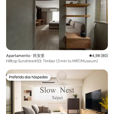
Apartamento ⋅ 民安里
4,98 de uma av
4,98 (80)
Hilltop Sunshine#03: Timber (3 min to MRT/Museum)
Preferido dos hóspedes
Preferido dos hóspedes