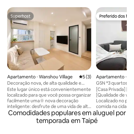
Superhost
Preferido dos hó
Superhost
Preferido dos hó
Apartamento ⋅ Wanshou Village
5 de uma avaliação média d
5 (3)
Apartamento ⋅ Da’
Decoração nova, de alta qualidade e
GSN *3 quartos 2 
aconchegante, em estilo japonês /
Casa independent
Este lugar único está convenientemente
[Casa Privada] [5 
Próximo à estação Ximen / Silencioso e
Memorial do Pai Na
localizado para que você possa organizar
[Qualidade de vida
com bom isolamento acústico / Varanda
pé/Cozinha comple
facilmente uma🌞 nova decoração
Localizado no par
privativa para lavar e secar roupas /
duração
inteligente: desfrute de uma vida de alta
comida na cidade d
Cozinha ensolarada / Área comercial de
Comodidades populares em aluguel por
qualidade Porta 🔐inteligente (impressão
District! - Localiz
Ximending
digital + código): 15 fechaduras no
privilegiada da cid
temporada em Taipé
total.Seguro e conveniente para levar a
transporte conven
chave sem chave Cozinha 🍽️privada:
máquina viva, co