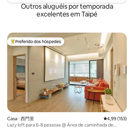
City (perto da saída 1 da estação Ximen,
Ximen Station Exi
Outros aluguéis por temporada
transporte conveniente) está localizada
MRT Station/Taipei
excelentes em Taipé
no centro da casa. viagem.
Preferido dos hóspedes
Entre os melhores preferidos dos hóspedes
Casa ⋅ 西門里
4,99 de uma av
4,99 (153)
Lazy loft para 6-8 pessoas @ Área de caminhada de
Ximending/6 minutos de metrô/Elevador com dois