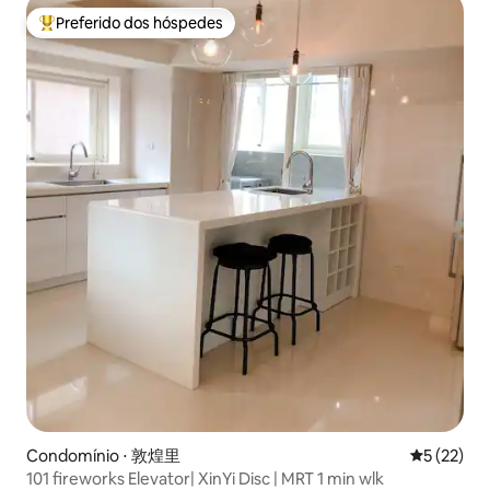
Preferido dos hóspedes
Entre os melhores preferidos dos hóspedes
Condomínio ⋅ 敦煌里
5 de uma a
5 (22)
101 fireworks Elevator| XinYi Disc | MRT 1 min wlk