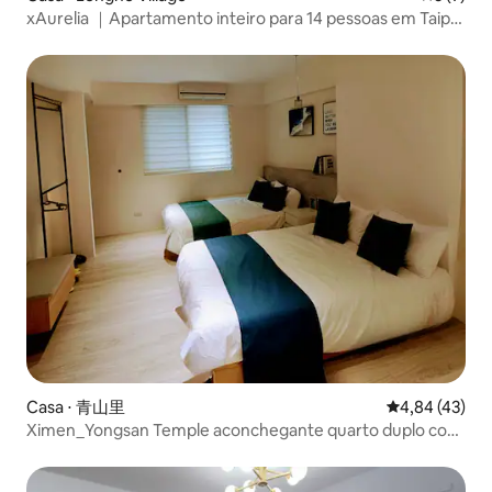
xAurelia ｜Apartamento inteiro para 14 pessoas em Taipei
｜A 5 minutos a pé da estação de metrô Daqiaotou｜A
escolha preferida de famílias e amigos em Dadaocheng｜
Marujama Hanabo｜2+3F
Casa ⋅ 青山里
4,84 de uma a
4,84 (43)
Ximen_Yongsan Temple aconchegante quarto duplo com
dois banheiros para nove pessoas C