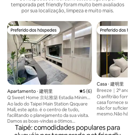
temporada pet friendly foram muito bem avaliados
por sua localização, limpeza e muito mais.
Preferido dos hóspedes
Preferido dos hó
Preferido dos hóspedes
Preferido dos hó
Casa ⋅ 建明里
Breeze｜2º andar｜
Apartamento ⋅ 建明里
5 de uma avaliação média d
5 (6)
Pequim｜Passeio 
O anfitrião fornec
Q Sweet Home 京站雅築 Estadia Mínima
MRT Beimen｜Pert
casa fornece supr
de 30 dias
Ao lado do Taipei Main Station Qsquare
Taipei｜Comida 
não for suficient
Mall, este apto. é o centro de tudo,
expresso do aero
mesmo.Não há serv
facilitando o planejamento da sua visita.
diária e reabastec
Damos as boas-vindas a ótimos
suprimentos. Se v
Taipé: comodidades populares para
hóspedes que adoram limpar.Pode
serviços de hotel,
acomodar até 4 pessoas Localizado no