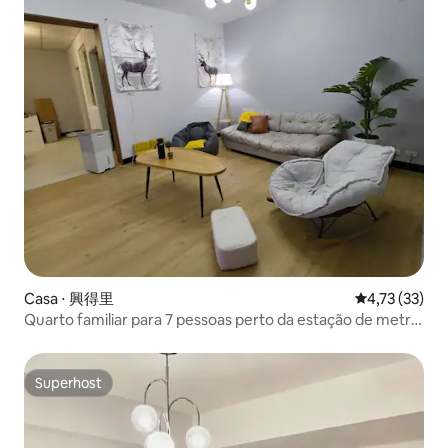
Casa ⋅ 興得里
4,73 de uma a
4,73 (33)
Quarto familiar para 7 pessoas perto da estação de metrô
do Hospital Wanfang, a 5 minutos
Superhost
Superhost