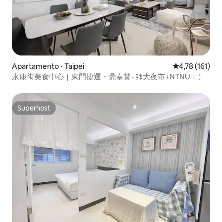
Apartamento ⋅ Taipei
4,78 de uma av
4,78 (161)
永康街美食中心｜東門捷運・鼎泰豐+師大夜市+NTNU：）
Superhost
Superhost