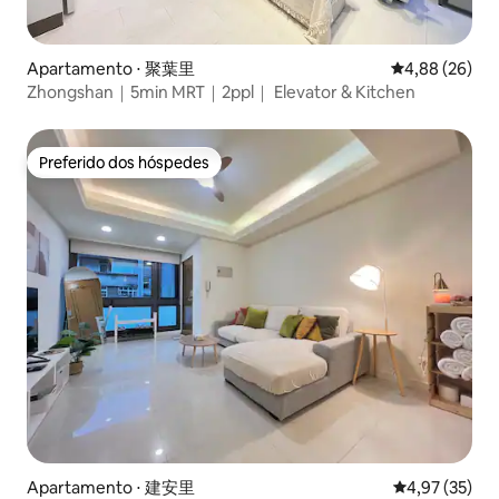
Apartamento ⋅ 聚葉里
4,88 de uma a
4,88 (26)
Zhongshan｜5min MRT｜2ppl｜ Elevator & Kitchen
Preferido dos hóspedes
Preferido dos hóspedes
Apartamento ⋅ 建安里
4,97 de uma a
4,97 (35)