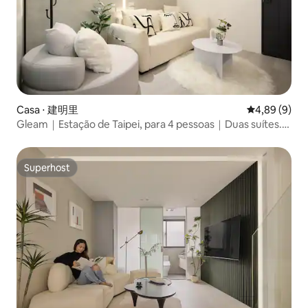
Casa ⋅ 建明里
4,89 de uma 
4,89 (9)
Gleam｜Estação de Taipei, para 4 pessoas｜Duas suítes.
Dois banheiros｜Área residencial da Estação de Pequim.
MRT do aeroporto A1｜Área comercial de Ximing e
Zhongshan
Superhost
Superhost