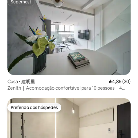
Superhost
Superhost
Casa ⋅ 建明里
4,85 de uma a
4,85 (20)
Zenith｜Acomodação confortável para 10 pessoas｜4
quartos e 3 banheiros. Mercado noturno de Ningxia a uma
curta distância a pé. Dadaocheng｜Perto da Estação de
Taipei｜Estação de metrô de Taipei Y13｜3-4F
Preferido dos hóspedes
Preferido dos hóspedes