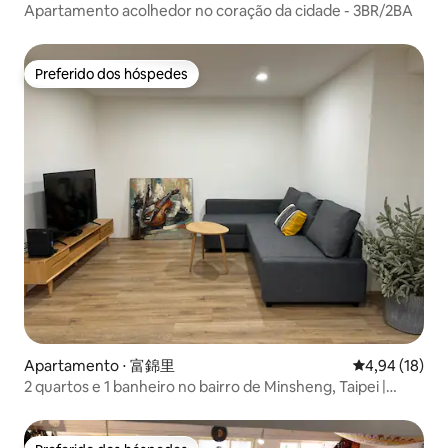
Apartamento acolhedor no coração da cidade - 3BR/2BA
Preferido dos hóspedes
Preferido dos hóspedes
Apartamento ⋅ 富錦里
4,94 de uma a
4,94 (18)
2 quartos e 1 banheiro no bairro de Minsheng, Taipei |
Aluguel mensal | Casa confortável | A uma curta distância
do distrito comercial | Perto do aeroporto de Songshan |
Novo ar condicionado B1 | Máquina de lavar e secar roupa