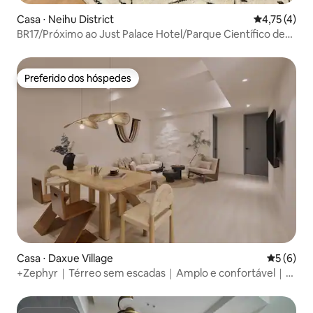
Casa ⋅ Neihu District
4,75 de uma 
4,75 (4)
BR17/Próximo ao Just Palace Hotel/Parque Científico de
Neihu/Elevador privativo/Perto de Dazhi, Songshan e
Xinyi/Para 2 a 3 pessoas
Preferido dos hóspedes
Preferido dos hóspedes
Casa ⋅ Daxue Village
5 de uma 
5 (6)
+Zephyr｜Térreo sem escadas｜Amplo e confortável｜12
pessoas｜3 banheiros｜Área residencial｜Mercado
noturno Shida｜MRT Taipower Building｜Rua Yongkang