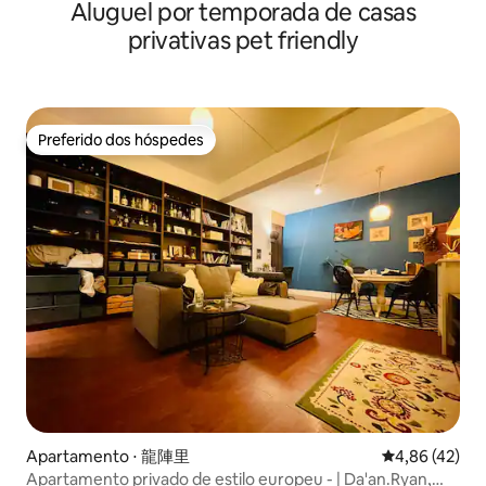
Aluguel por temporada de casas
árvore
privativas pet friendly
Preferido dos hóspedes
Preferido dos hóspedes
Apartamento ⋅ 龍陣里
4,86 de uma a
4,86 (42)
Apartamento privado de estilo europeu - | Da'an.Ryan,