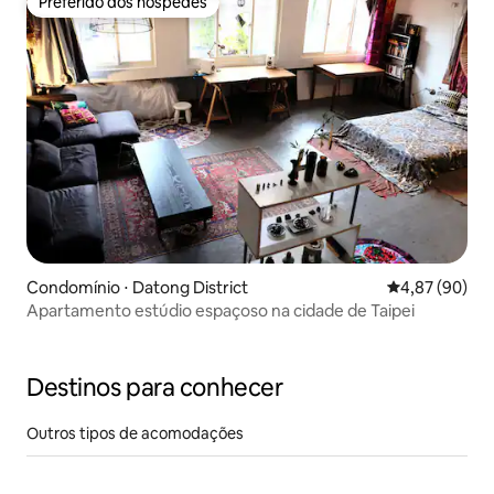
Preferido dos hóspedes
Preferido dos hóspedes
Condomínio ⋅ Datong District
4,87 de uma a
4,87 (90)
Apartamento estúdio espaçoso na cidade de Taipei
Destinos para conhecer
Outros tipos de acomodações