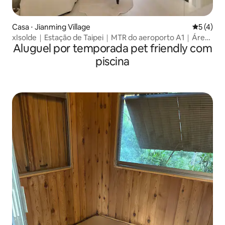
Casa ⋅ Jianming Village
5 de uma 
5 (4)
xIsolde｜Estação de Taipei｜MTR do aeroporto A1｜Área
Aluguel por temporada pet friendly com
comercial de Ximending｜Cais de Dadaocheng｜
Acomodação para 10 pessoas
piscina