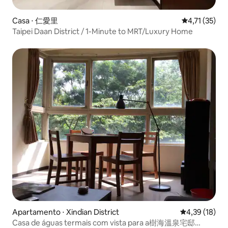
Casa ⋅ 仁愛里
4,71 de uma a
4,71 (35)
Taipei Daan District / 1-Minute to MRT/Luxury Home
Apartamento ⋅ Xindian District
4,39 de uma a
4,39 (18)
Casa de águas termais com vista para a樹海溫泉宅邸