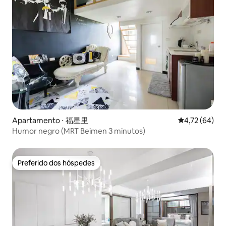
Apartamento ⋅ 福星里
4,72 de uma a
4,72 (64)
Humor negro (MRT Beimen 3 minutos)
Preferido dos hóspedes
Preferido dos hóspedes