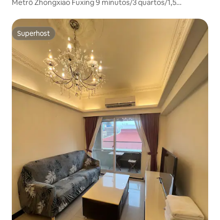
Metrô Zhongxiao Fuxing 9 minutos/3 quartos/1,5
banheiros/cozinha pequena/com terraço/iluminação
frontal e traseira/equipamento WIFI atualizado
Superhost
Superhost