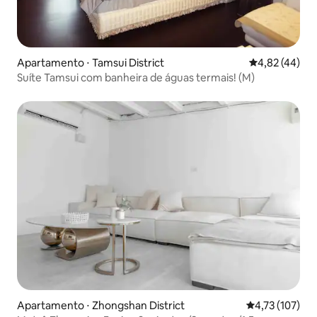
Apartamento ⋅ Tamsui District
4,82 de uma a
4,82 (44)
Suíte Tamsui com banheira de águas termais! (M)
Apartamento ⋅ Zhongshan District
4,73 de uma av
4,73 (107)