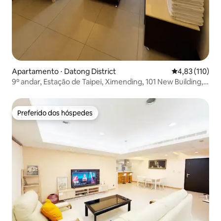
Apartamento ⋅ Datong District
4,83 de uma av
4,83 (110)
9º andar, Estação de Taipei, Ximending, 101 New Building,
apartamento inteiro para 1 a 6 pessoas, D
Preferido dos hóspedes
Preferido dos hóspedes