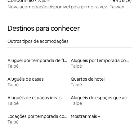
Condomínio ⋅ 大學里
4,78 de uma 
4,78 (9)
Nova acomodação disponível pela primeira vez! Taiwan
University Wenzhou Home: uma casa localizada em um
beco tranquilo e elegante, com fácil acesso a transportes
e ótimas comodidades, onde as pessoas podem relaxar e
Destinos para conhecer
descansar
Outros tipos de acomodações
Aluguel por temporada de flats
Aluguéis por temporada com suítes privativas
Taipé
Taipé
Aluguéis de casas
Quartos de hotel
Taipé
Taipé
Aluguéis de espaços ideais para famílias
Aluguéis de espaços que aceitam animais de estimação
Taipé
Taipé
Locações por temporada com piscina
Mostrar mais
Taipé