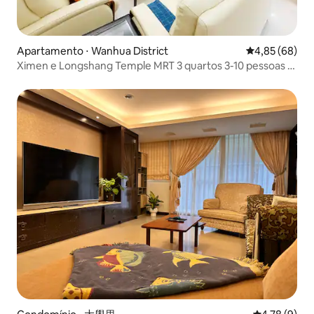
Apartamento ⋅ Wanhua District
4,85 de uma a
4,85 (68)
Ximen e Longshang Temple MRT 3 quartos 3-10 pessoas 1
min do mercado noturno