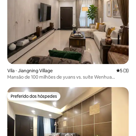
Vila ⋅ Jiangning Village
5 de uma 
5 (3)
Mansão de 100 milhões de yuans vs. suíte Wenhua
Oriental | Edifício inteiro do 1º ao 3º andar | 5 quartos, 3
banheiros + 2 lavabos, para 14 pessoas | Pátio central
projetado com 300 m² | Estação de metrô a 1 minuto
Preferido dos hóspedes
Preferido dos hóspedes