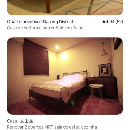
Quarto privativo ⋅ Datong District
4,94 de uma a
4,94 (52)
Casa de cultura e patrimônio em Taipei
Casa ⋅ 文山區
Renovar 2 quartos MRT, sala de estar, cozinha