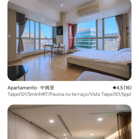
Apartamento ⋅ 中興里
4,5 de uma a
4,5 (16)
Taipei101/5minMRT/Piscina no terraço/Vista Taipei101/5ppl