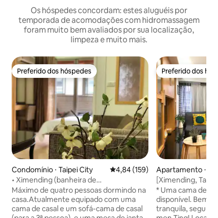
Os hóspedes concordam: estes aluguéis por
temporada de acomodações com hidromassagem
foram muito bem avaliados por sua localização,
limpeza e muito mais.
Preferido dos hóspedes
Preferido dos hó
Preferido dos hóspedes
Preferido dos hó
Condomínio ⋅ Taipei City
4,84 de uma avaliação média de 
4,84 (159)
Apartamento ⋅ 
• Ximending (banheira de
[Ximending, Taipei
hidromassagem♨ + máquina de lavar e
com cozinha, aqu
Máximo de quatro pessoas dormindo na
* Uma cama de sol
secar + varanda grande) (2 pessoas) Sala
privativo e banhe
casa.Atualmente equipado com uma
disponível. Bem-vindo a uma casa
de estar grande Ximen MRT
prédio com eleva
cama de casal e um sofá-cama de casal
tranquila, segura 
(para a 3ª pessoa), e uma mesa de jantar
men Ting! Localizado no centro de