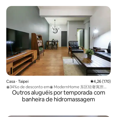
Casa ⋅ Taipei
4,26 de uma av
4,26 (170)
◉34%o de desconto em◉ ModernHome 东区轻奢寓所
Outros aluguéis por temporada com
DongQu Luxury Residence
banheira de hidromassagem