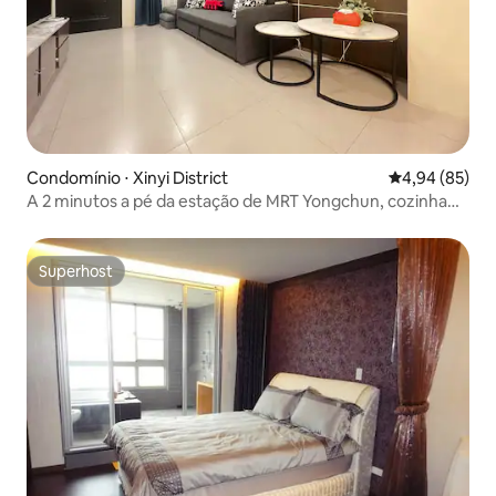
Condomínio ⋅ Xinyi District
4,94 de uma a
4,94 (85)
A 2 minutos a pé da estação de MRT Yongchun, cozinha
grande do governo municipal, espaço para muitas
pessoas
Superhost
Superhost