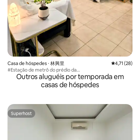
Casa de hóspedes ⋅ 林興里
4,71 de uma a
4,71 (28)
#Estação de metrô do prédio da
Outros aluguéis por temporada em
Taipower#Taishida/Gongguan/2 quartos/wifi/tranquilo e
acolhedor, com ar-condicionado frio e quente
casas de hóspedes
Superhost
Superhost