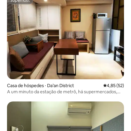
Superhost
Superhost
Casa de hóspedes ⋅ Da’an District
4,85 de uma a
4,85 (52)
A um minuto da estação de metrô, há supermercados,
McDonald's e mercados tradicionais nas proximidades,
com transporte conveniente e funções de vida
convenientes.