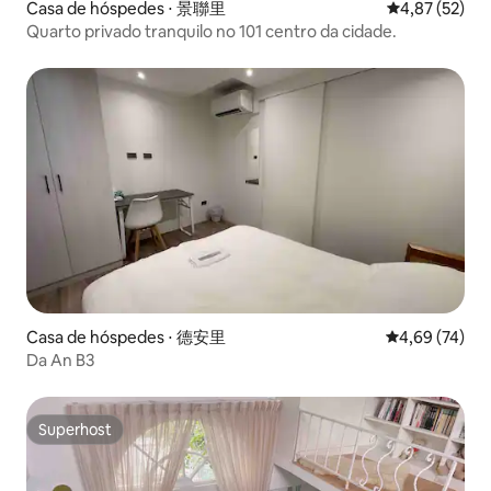
Casa de hóspedes ⋅ 景聯里
4,87 de uma a
4,87 (52)
Quarto privado tranquilo no 101 centro da cidade.
Casa de hóspedes ⋅ 德安里
4,69 de uma a
4,69 (74)
Da An B3
Superhost
Superhost