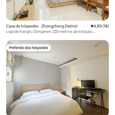
Casa de hóspedes ⋅ Zhongzheng District
4,89 de uma a
4,89 (18)
Loja de Kangtu Dongmen 220 metros da estação
Dongmen do metrô Casa aconchegante e independente
Preferido dos hóspedes
Preferido dos hóspedes