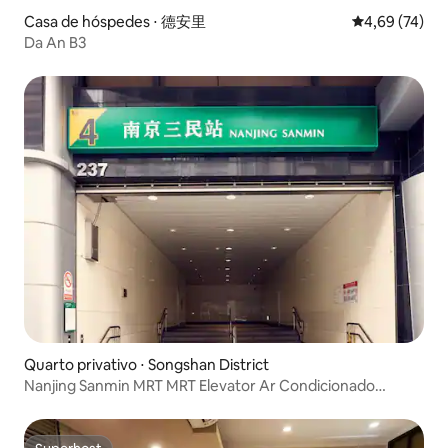
Casa de hóspedes ⋅ 德安里
4,69 de uma a
4,69 (74)
Da An B3
Quarto privativo ⋅ Songshan District
Nanjing Sanmin MRT MRT Elevator Ar Condicionado
Varanda Suíte Grande Comendo Conveniente Feminino
Quarto limpo ver 101