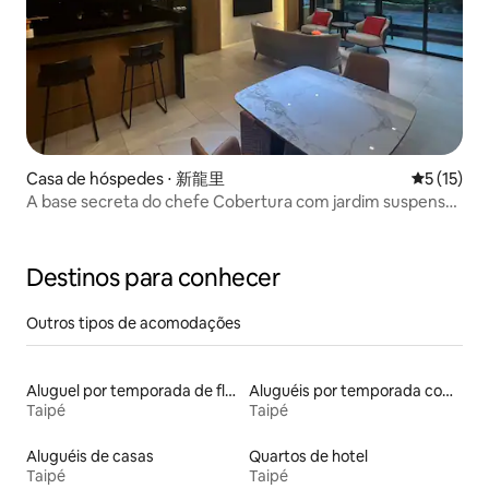
Casa de hóspedes ⋅ 新龍里
5 de uma a
5 (15)
A base secreta do chefe Cobertura com jardim suspenso
na primeira fileira do Forest Park
Destinos para conhecer
Outros tipos de acomodações
Aluguel por temporada de flats
Aluguéis por temporada com suítes privativas
Taipé
Taipé
Aluguéis de casas
Quartos de hotel
Taipé
Taipé