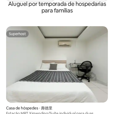
Xinyi ou a Zhong and Shinshin Luke Line -
Aluguel por temporada de hospedarias
furos, exaustor, m
Dongmen Station Exit Jinshan South Rd.,
forno Bermuda, ba
para famílias
siga em frente por 1 minuto, vire à direita
completo de facas
no terceiro beco e siga em frente, e a
pratos e, claro, u
Yellow Burger shop fica no andar de
geladeira.Você po
baixo. Distrito comercial nas
habilidades culinárias aqui. 
proximidades: Yongkang Street, Ding Tai
café, há uma máqui
Superhost
Feng, Gaoji, Lao Chiang Beef Noodle,
Superhost
US$ 4.000 e uma 
Hangzhou Xiao Cang Soup Bun, Silver
cafeteiras artesan
Wing Restaurant, Chiang Kai-shek Hall
particular do chef
Station, Dongmen Market, Da 'an Forest
Park, Zhongzheng District Sports
Center.
Casa de hóspedes ⋅ 壽德里
Estação MRT Ximending/Suíte individual para duas