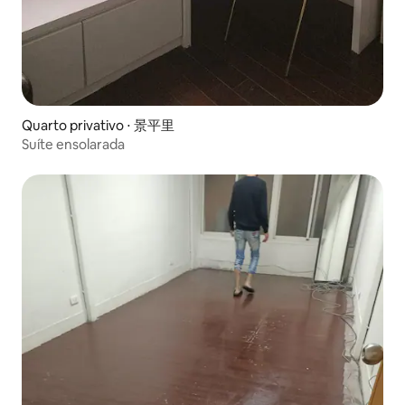
Quarto privativo ⋅ 景平里
Suíte ensolarada