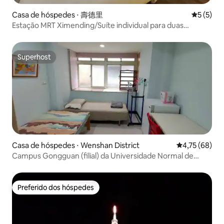
Casa de hóspedes ⋅ 壽德里
5 de uma 
5 (5)
Estação MRT Ximending/Suíte individual para duas
pessoas/Estação Ferroviária Wanhua/Área Comercial
Ximending
Superhost
Superhost
Casa de hóspedes ⋅ Wenshan District
4,75 de uma a
4,75 (68)
Campus Gongguan (filial) da Universidade Normal de
Taichung, Suíte Dupla Gongguan
Preferido dos hóspedes
Preferido dos hóspedes