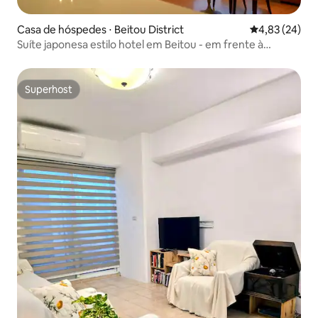
Casa de hóspedes ⋅ Beitou District
4,83 de uma a
4,83 (24)
Suíte japonesa estilo hotel em Beitou - em frente à
estação de metrô de Beitou
Superhost
Superhost