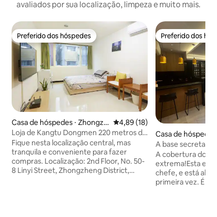
avaliados por sua localização, limpeza e muito mais.
Preferido dos hóspedes
Preferido dos hó
Preferido dos hóspedes
Preferido dos hó
Casa de hóspedes ⋅ Zhongzh
4,89 de uma avaliação média de
4,89 (18)
eng District
Loja de Kangtu Dongmen 220 metros da
Casa de hóspede
estação Dongmen do metrô Casa
Fique nesta localização central, mas
A base secreta d
aconchegante e independente
tranquila e conveniente para fazer
jardim suspenso na
A cobertura do ja
compras. Localização: 2nd Floor, No. 50-
Forest Park
extrema!Esta era 
8 Linyi Street, Zhongzheng District,
chefe, e está aber
North City. Tamanho: cerca de 10 ping, 1
primeira vez. É muito ~ muito especial
quarto, 1 quarto, 1 banheiro. Eu, cama de
aqui!É uma super s
casal, sofá, mesa e cadeira, guarda-
da primeira fileira
roupa, mesa de maquiagem 2. Banheiro,
centro de Taipei. O espaço interno tem
secador de cabelo, aquecedor de água,