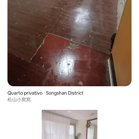
Quarto privativo ⋅ Songshan District
松山小窩窩