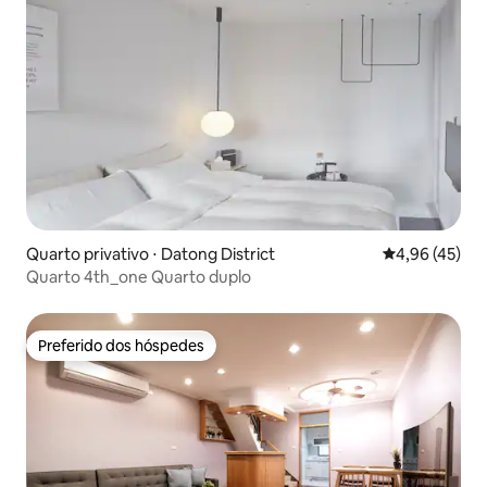
Quarto privativo ⋅ Datong District
4,96 de uma a
4,96 (45)
Quarto 4th_one Quarto duplo
Preferido dos hóspedes
Preferido dos hóspedes