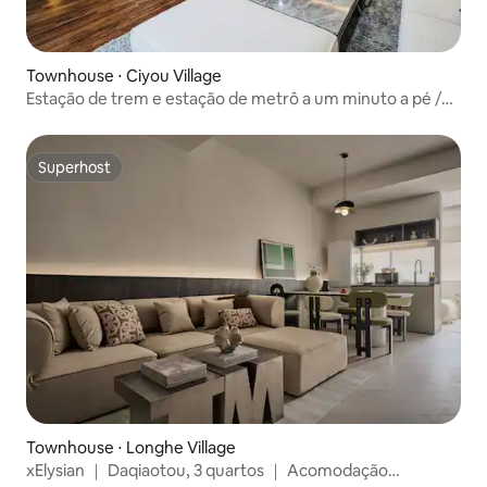
Townhouse ⋅ Ciyou Village
Estação de trem e estação de metrô a um minuto a pé /
Aluguel de espaço para filmagem / Taipei 101 Department
Store / Passeio no Mercado Noturno de Raohe Street /
Ximending / Clubes noturnos de Xinyi / Centro de
Superhost
Superhost
Exposições de Nangang
Townhouse ⋅ Longhe Village
xElysian ｜ Daqiaotou, 3 quartos ｜ Acomodação