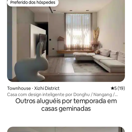
Preferido dos hóspedes
Preferido dos hóspedes
Townhouse ⋅ Xizhi District
5 de uma a
5 (19)
Casa com design inteligente por Donghu / Nangang /
Outros aluguéis por temporada em
Dahu / AIT
casas geminadas