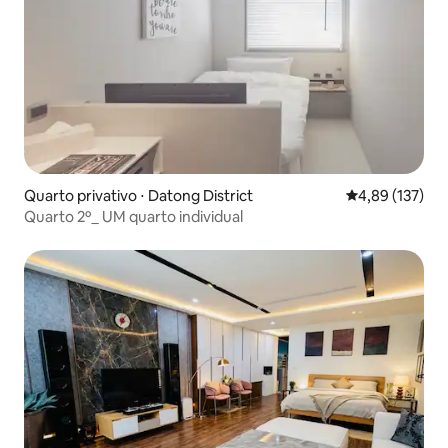
Quarto privativo ⋅ Datong District
4,89 de uma av
4,89 (137)
Quarto 2º_ UM quarto individual