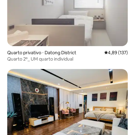
Quarto privativo ⋅ Datong District
4,89 de uma av
4,89 (137)
Quarto 2º_ UM quarto individual