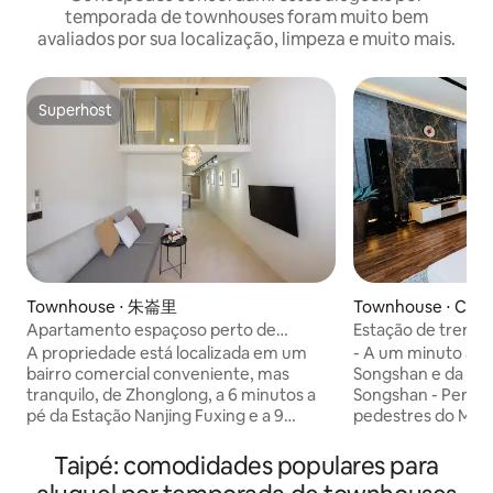
temporada de townhouses foram muito bem
avaliados por sua localização, limpeza e muito mais.
Superhost
Superhost
Townhouse ⋅ 朱崙里
Townhouse ⋅ Ciyou
Apartamento espaçoso perto de
Estação de trem e
Nanjing Fuxing (90 m²+)
um minuto a pé / 
A propriedade está localizada em um
- A um minuto a p
filmagem / Taipei
bairro comercial conveniente, mas
Songshan e da est
/ Passeio no Mer
tranquilo, de Zhonglong, a 6 minutos a
Songshan - Perto d
Street / Ximendin
pé da Estação Nanjing Fuxing e a 9
pedestres do Merc
Xinyi / Centro de 
minutos de Zhongxiao Fuxing.Perto do
de Raohe, um repr
Nangang
Mercado Noturno de Liaoning, a 3
de lanches de Taiw
Taipé: comodidades populares para
minutos a pé do Kudalin Dongfang Beef
da Estação Ferrov