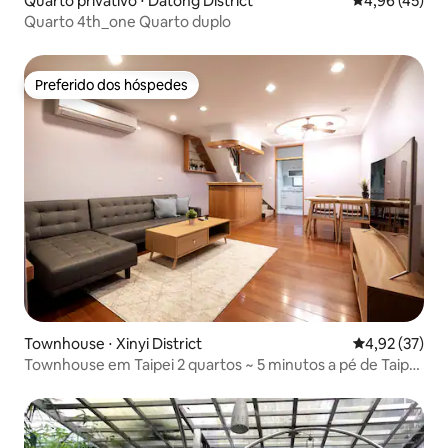
Quarto privativo ⋅ Datong District
4,96 de uma a
4,96 (45)
Quarto 4th_one Quarto duplo
Preferido dos hóspedes
Preferido dos hóspedes
Townhouse ⋅ Xinyi District
4,92 de uma a
4,92 (37)
Townhouse em Taipei 2 quartos ~ 5 minutos a pé de Taipei
101