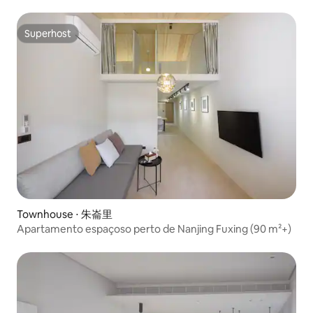
confortável para 6 pessoas. 5 minutos do metrô ｜
Mercado noturno de Yansan. Rua Dihua ｜ MRT Daqiaotou
Superhost
Superhost
Townhouse ⋅ 朱崙里
Apartamento espaçoso perto de Nanjing Fuxing (90 m²+)