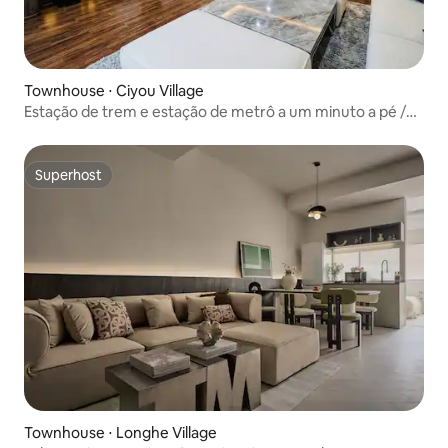
Townhouse ⋅ Ciyou Village
Estação de trem e estação de metrô a um minuto a pé /
Aluguel de espaço para filmagem / Taipei 101 Department
Store / Passeio no Mercado Noturno de Raohe Street /
Ximending / Clubes noturnos de Xinyi / Centro de
Superhost
Superhost
Exposições de Nangang
Townhouse ⋅ Longhe Village