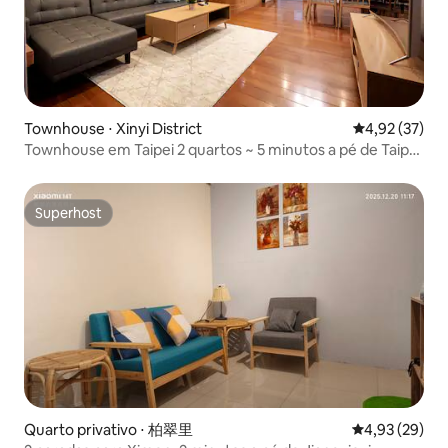
Townhouse ⋅ Xinyi District
4,92 de uma a
4,92 (37)
Townhouse em Taipei 2 quartos ~ 5 minutos a pé de Taipei
101
Superhost
Superhost
Quarto privativo ⋅ 柏翠里
4,93 de uma a
4,93 (29)