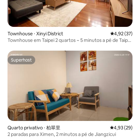
Townhouse ⋅ Xinyi District
4,92 de uma a
4,92 (37)
Townhouse em Taipei 2 quartos ~ 5 minutos a pé de Taipei
101
Superhost
Superhost
Quarto privativo ⋅ 柏翠里
4,93 de uma a
4,93 (29)
2 paradas para Ximen, 2 minutos a pé de Jiangzicui