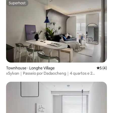
Superhost
Superhost
Townhouse ⋅ Longhe Village
5 de uma 
5 (4)
xSylvan｜Passeio por Dadaocheng｜4 quartos e 2
banheiros. Acomoda 8 pessoas｜5 minutos da estação
MRT Dadaotou. Mercado noturno de Yansan｜Mercado
noturno turístico de Ningxia