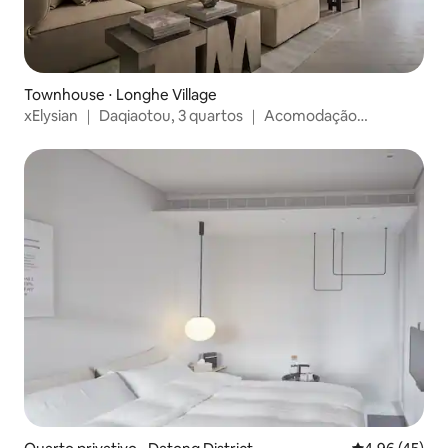
Townhouse ⋅ Longhe Village
xElysian ｜ Daqiaotou, 3 quartos ｜ Acomodação
confortável para 6 pessoas. 5 minutos do metrô ｜
Mercado noturno de Yansan. Rua Dihua ｜ MRT Daqiaotou