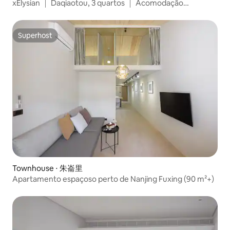
xElysian ｜ Daqiaotou, 3 quartos ｜ Acomodação
confortável para 6 pessoas. 5 minutos do metrô ｜
Mercado noturno de Yansan. Rua Dihua ｜ MRT Daqiaotou
Superhost
Superhost
Townhouse ⋅ 朱崙里
Apartamento espaçoso perto de Nanjing Fuxing (90 m²+)