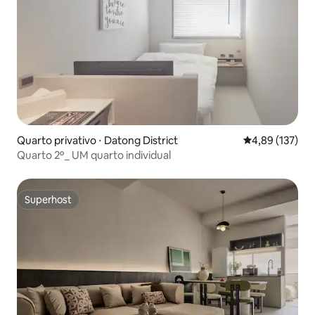
Quarto privativo ⋅ Datong District
4,89 de uma av
4,89 (137)
Quarto 2º_ UM quarto individual
Superhost
Superhost