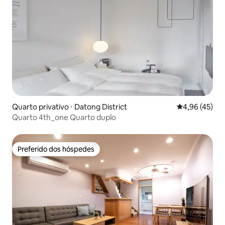
Quarto privativo ⋅ Datong District
4,96 de uma a
4,96 (45)
Quarto 4th_one Quarto duplo
Preferido dos hóspedes
Preferido dos hóspedes