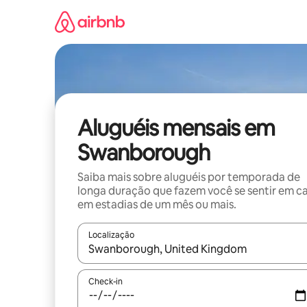
Pular
para
o
conteúdo
Aluguéis mensais em
Swanborough
Saiba mais sobre aluguéis por temporada de
longa duração que fazem você se sentir em c
em estadias de um mês ou mais.
Localização
Quando os resultados estiverem disponíveis, expl
Check-in