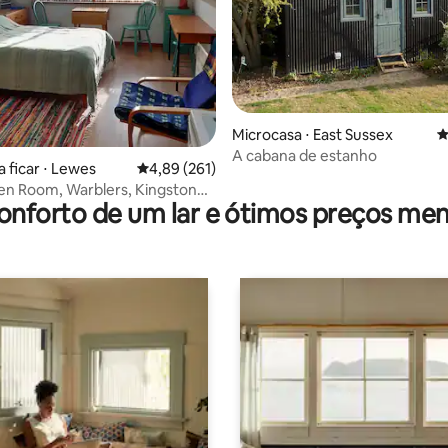
média de 5, 42 avaliações
Microcasa ⋅ East Sussex
4
A cabana de estanho
a ficar ⋅ Lewes
4,89 de uma avaliação média de 5, 261 avalia
4,89 (261)
en Room, Warblers, Kingston
onforto de um lar e ótimos preços men
wes