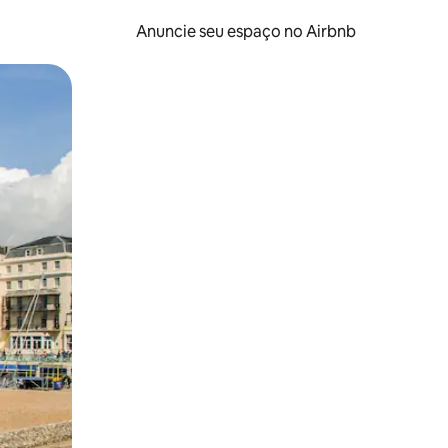
Anuncie seu espaço no Airbnb
 deslizando o dedo na tela.