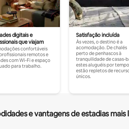
des digitais e
Satisfação incluída
ssionais que viajam
Às vezes, o destino é a
acomodação. De chalés
odações confortáveis
perto de penhascos à
profissionais remotos e
tranquilidade de casas-b
des com Wi-Fi e espaço
estes aluguéis por temp
ado para trabalho.
estão repletos de recurs
únicos.
idades e vantagens de estadias mais 