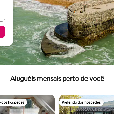
Aluguéis mensais perto de você
o dos hóspedes
Preferido dos hóspedes
o dos hóspedes
Preferido dos hóspedes