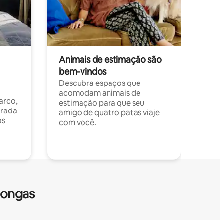
Animais de estimação são
bem-vindos
Descubra espaços que
acomodam animais de
arco,
estimação para que seu
orada
amigo de quatro patas viaje
os
com você.
longas