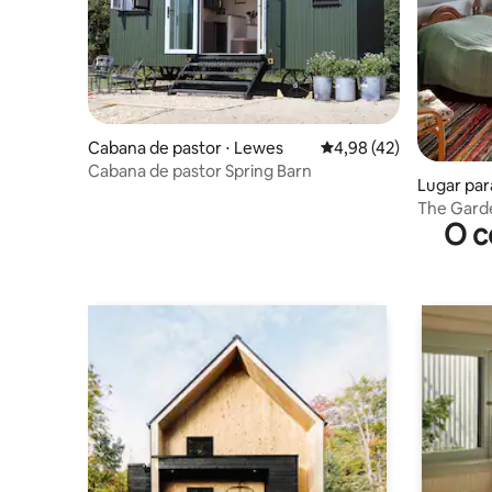
Cabana de pastor ⋅ Lewes
4,98 de uma avaliação 
4,98 (42)
Cabana de pastor Spring Barn
Lugar par
The Gard
O c
Road, Le