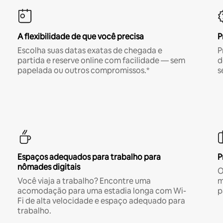
A flexibilidade de que você precisa
P
Escolha suas datas exatas de chegada e
P
partida e reserve online com facilidade — sem
d
papelada ou outros compromissos.*
s
Espaços adequados para trabalho para
P
nômades digitais
O
Você viaja a trabalho? Encontre uma
m
acomodação para uma estadia longa com Wi-
p
Fi de alta velocidade e espaço adequado para
trabalho.