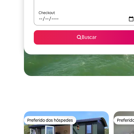
Checkout
Buscar
Preferido dos hóspedes
Preferid
Preferido dos hóspedes
Preferid