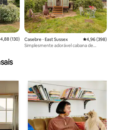
,88 de uma avaliação média de 5, 130 avaliações
4,88 (130)
Casebre ⋅ East Sussex
4,96 de uma avaliação m
4,96 (398)
Simplesmente adorável cabana de
ções
pastor de South Downs
sais