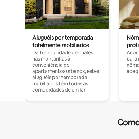
Aluguéis por temporada
Nôma
totalmente mobiliados
profi
Da tranquilidade de chalés
Acom
nas montanhas à
para 
conveniência de
nôma
apartamentos urbanos, estes
adequ
aluguéis por temporada
mobiliados têm todas as
comodidades de um lar.
Comod