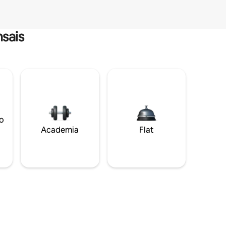
sais
o
Academia
Flat