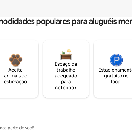
odidades populares para aluguéis men
Espaço de
Aceita
trabalho
Estacionament
animais de
adequado
gratuito no
estimação
para
local
notebook
inos perto de você