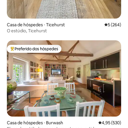
Casa de hóspedes ⋅ Ticehurst
5 de uma av
5 (264)
O estúdio, Ticehurst
Preferido dos hóspedes
Entre os melhores preferidos dos hóspedes
Casa de hóspedes ⋅ Burwash
4,95 de uma av
4,95 (530)