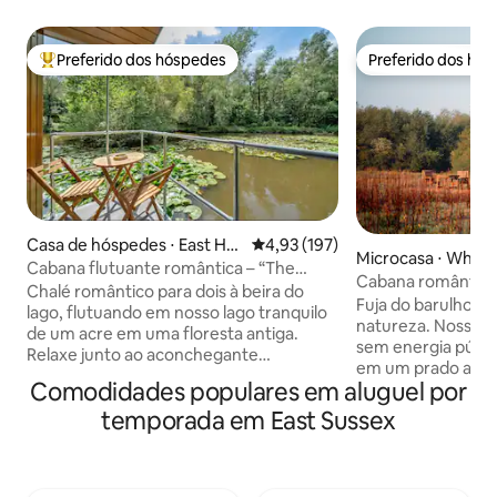
Preferido dos hóspedes
Preferido dos hó
Entre os melhores preferidos dos hóspedes
Preferido dos hó
Casa de hóspedes ⋅ East Ho
4,93 de uma avaliação média de 
4,93 (197)
Microcasa ⋅ White
athly
Cabana flutuante romântica – “The
Cabana romântica 
Water Snug”
Chalé romântico para dois à beira do
Beachy Head
Fuja do barulho. 
lago, flutuando em nosso lago tranquilo
natureza. Nossa aconchegante cabana
de um acre em uma floresta antiga.
sem energia públic
Relaxe junto ao aconchegante
em um prado aber
queimador de lenha, cozinhe na cozinha
Comodidades populares em aluguel por
deslumbrantes pa
totalmente equipada e desperte com
poluição luminosa 
temporada em East Sussex
vistas mágicas para o lago de todos os
observar as estrel
cômodos. Na primavera, desfrute da
da rede, mas com 
floresta com jacintos-silvestres e flores
chuveiro quente, 
delicadas; no verão, aproveite as longas
cozinha completa e