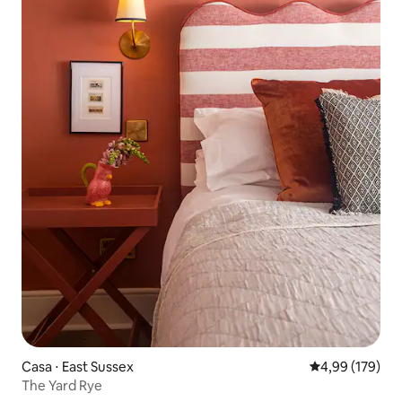
Casa ⋅ East Sussex
4,99 de uma av
4,99 (179)
The Yard Rye