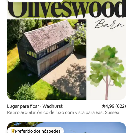
Entre os melhores preferidos dos hóspedes
Lugar para ficar ⋅ Wadhurst
4,99 de uma ava
4,99 (622)
Retiro arquitetônico de luxo com vista para East Sussex
Preferido dos hóspedes