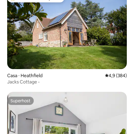
Entre os melhores preferidos dos hóspedes
Casa ⋅ Heathfield
4,9 de uma av
4,9 (384)
Jacks Cottage -
Superhost
Superhost