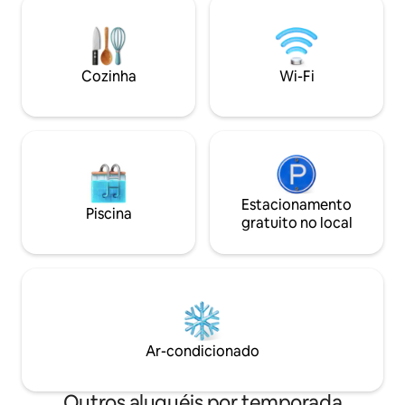
noites douradas junto ao lago; e, no
Vistas panorâmica
outono, aprecie as árvores com suas
cães com espaço ao
cores ricas e vibrantes. Saia para curtir as
- 1 km a pé até o p
ondas suaves, observar a vida selvagem
adequado) - 3 km
ou visitar a vila de East Hoathly, com sua
Cozinha
Wi-Fi
Brewery - 30 minu
cafeteria, loja e pub a poucos minutos de
costeira de Beach
distância.
Sisters
Estacionamento
Piscina
gratuito no local
Ar-condicionado
Outros aluguéis por temporada