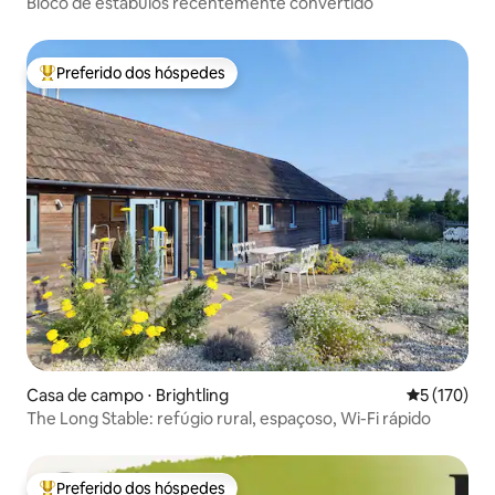
Bloco de estábulos recentemente convertido
Preferido dos hóspedes
Entre os melhores preferidos dos hóspedes
Casa de campo ⋅ Brightling
5 de uma av
5 (170)
The Long Stable: refúgio rural, espaçoso, Wi-Fi rápido
Preferido dos hóspedes