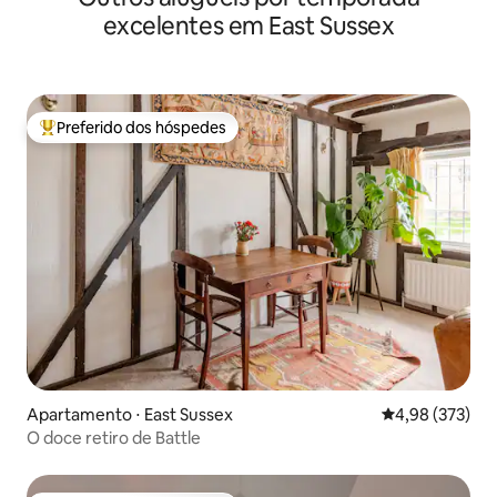
excelentes em East Sussex
Preferido dos hóspedes
Entre os melhores preferidos dos hóspedes
Apartamento ⋅ East Sussex
4,98 de uma av
4,98 (373)
O doce retiro de Battle