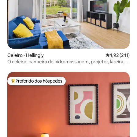
Celeiro ⋅ Hellingly
4,92 de uma av
4,92 (241)
O celeiro, banheira de hidromassagem, projetor, lareira,
forno de pizza
Preferido dos hóspedes
Entre os melhores preferidos dos hóspedes