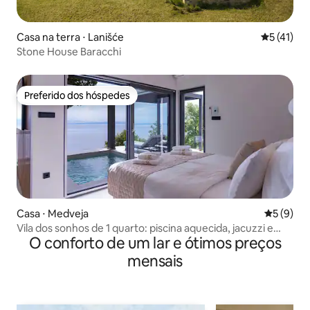
Casa na terra ⋅ Lanišće
5 de uma a
5 (41)
Stone House Baracchi
Preferido dos hóspedes
Preferido dos hóspedes
Casa ⋅ Medveja
5 de uma 
5 (9)
Vila dos sonhos de 1 quarto: piscina aquecida, jacuzzi e
O conforto de um lar e ótimos preços
sauna!
mensais