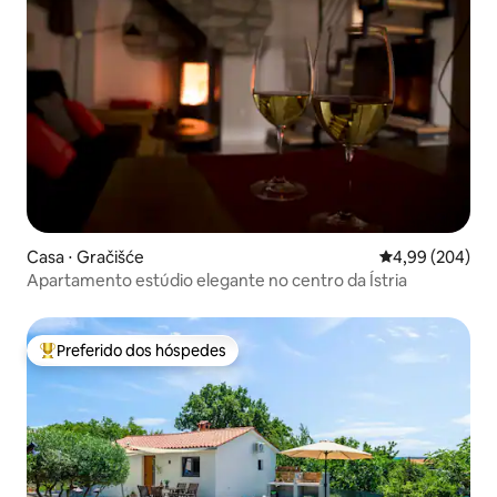
Casa ⋅ Gračišće
4,99 de uma ava
4,99 (204)
Apartamento estúdio elegante no centro da Ístria
Preferido dos hóspedes
Entre os melhores preferidos dos hóspedes