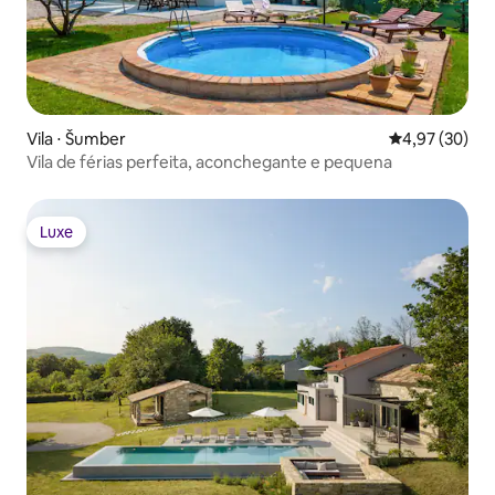
Vila ⋅ Šumber
4,97 de uma a
4,97 (30)
Vila de férias perfeita, aconchegante e pequena
Luxe
Luxe