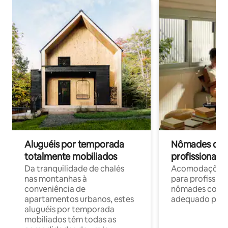
Aluguéis por temporada
Nômades digit
totalmente mobiliados
profissionais 
Da tranquilidade de chalés
Acomodações c
nas montanhas à
para profission
conveniência de
nômades com W
apartamentos urbanos, estes
adequado para 
aluguéis por temporada
mobiliados têm todas as