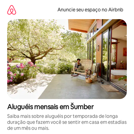
Pular
para
Anuncie seu espaço no Airbnb
o
conteúdo
Aluguéis mensais em Šumber
Saiba mais sobre aluguéis por temporada de longa
duração que fazem você se sentir em casa em estadias
de um mês ou mais.