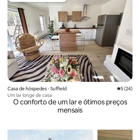
Entre os melhores preferidos dos hóspedes
Casa de hóspedes ⋅ Suffield
5 de uma a
5 (24)
Um lar longe de casa
O conforto de um lar e ótimos preços
mensais