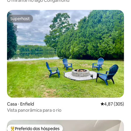
O mirante no lago Congamond
Superhost
Superhost
Casa ⋅ Enfield
4,87 de uma av
4,87 (305)
Vista panorâmica para o rio
Preferido dos hóspedes