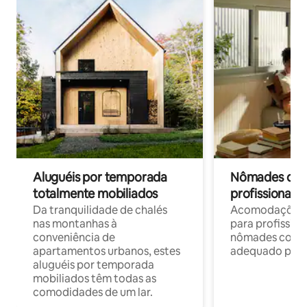
Aluguéis por temporada
Nômades digit
totalmente mobiliados
profissionais 
Da tranquilidade de chalés
Acomodações c
nas montanhas à
para profission
conveniência de
nômades com W
apartamentos urbanos, estes
adequado para 
aluguéis por temporada
mobiliados têm todas as
comodidades de um lar.