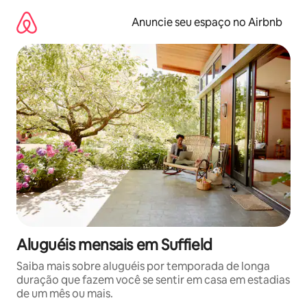
Pular
para
Anuncie seu espaço no Airbnb
o
conteúdo
Aluguéis mensais em Suffield
Saiba mais sobre aluguéis por temporada de longa
duração que fazem você se sentir em casa em estadias
de um mês ou mais.