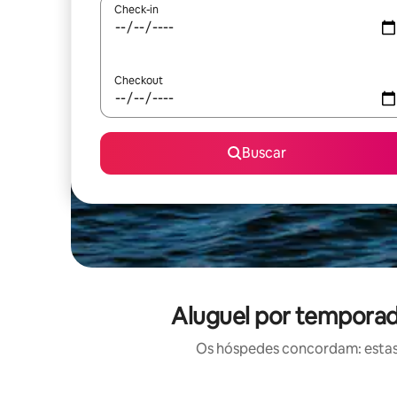
Check-in
Checkout
Buscar
Aluguel por temporad
Os hóspedes concordam: estas