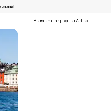
 original
Anuncie seu espaço no Airbnb
 deslizando o dedo na tela.