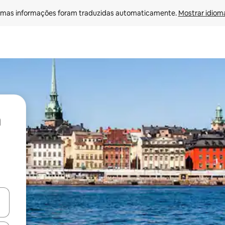
mas informações foram traduzidas automaticamente. 
Mostrar idioma
ore-os usando as seta para cima e para baixo do teclado ou tocando e