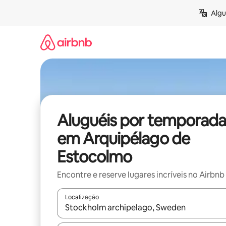
Pular
Algu
para
o
conteúdo
Aluguéis por temporada
em Arquipélago de
Estocolmo
Encontre e reserve lugares incríveis no Airbnb
Localização
Quando os resultados estiverem disponíveis, expl