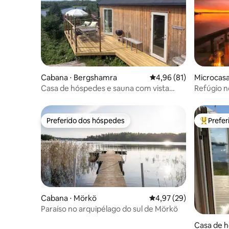
Cabana ⋅ Bergshamra
4,96 de uma avaliação 
4,96 (81)
Microcasa
Casa de hóspedes e sauna com vista
Refúgio n
para o lago
spa
Preferido dos hóspedes
Prefe
Preferido dos hóspedes
Entre os
Cabana ⋅ Mörkö
4,97 de uma avaliação 
4,97 (29)
Paraíso no arquipélago do sul de Mörkö
Casa de h