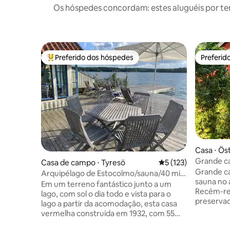
Os hóspedes concordam: estes aluguéis por t
Preferido dos hóspedes
Preferid
Entre os melhores preferidos dos hóspedes
Preferid
Casa ⋅ Ös
Grande ca
Casa de campo ⋅ Tyresö
5 de uma avaliação m
5 (123)
arquipéla
Grande ca
Arquipélago de Estocolmo/sauna/40 min
sauna no 
para a cidade
Em um terreno fantástico junto a um
Recém-re
lago, com sol o dia todo e vista para o
preservad
lago a partir da acomodação, esta casa
piso de ma
vermelha construída em 1932, com 55
portas esp
m², está localizada em uma parte do