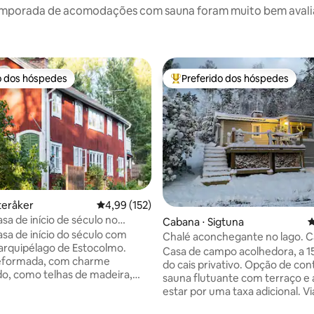
emporada de acomodações com sauna foram muito bem avaliado
o dos hóspedes
Preferido dos hóspedes
o dos hóspedes
Entre os melhores preferidos d
teråker
4,99 de uma avaliação média de 5, 152 avalia
4,99 (152)
sa de início de século no
édia de 5, 123 avaliações
Cabana ⋅ Sigtuna
4
go.
sa de início do século com
Chalé aconchegante no lago. C
arquipélago de Estocolmo.
privativo. Sauna flutuante.
Casa de campo acolhedora, a 1
formada, com charme
do cais privativo. Opção de con
o, como telhas de madeira,
sauna flutuante com terraço e 
deira, fogão a lenha, lareira,
estar por uma taxa adicional. V
elhadas e janelas com vitrais. 3
curtas no lago também podem 