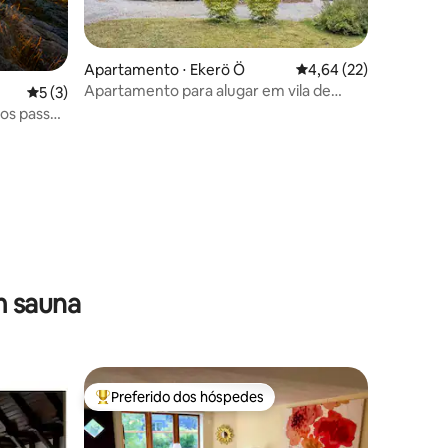
Apartamento ⋅ Ekerö Ö
4,64 de uma avaliação
4,64 (22)
Apartamento para alugar em vila de
5 de uma avaliação média de 5, 3 avaliações
5 (3)
estilo antigo
os passos
ções
m sauna
Preferido dos hóspedes
Entre os melhores preferidos dos hóspedes