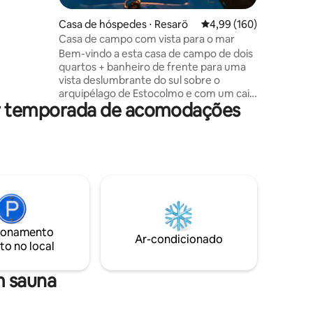
 clima).
e
Casa de hóspedes ⋅ Resarö
4,99 de uma avaliação 
4,99 (160)
m remo,
Casa de campo com vista para o mar
 chalé
Bem-vindo a esta casa de campo de dois
 de
quartos + banheiro de frente para uma
ica de
vista deslumbrante do sul sobre o
 bicicleta
arquipélago de Estocolmo e com um cais
eroporto
or temporada de acomodações
privado para nadar e relaxar.
as 20
Mountainbikes/bicicletas anexas, kajaks,
o, a 40
sauna e banheira de hidromassagem são
para disposição dos hóspedes.
Adequado para casais ou a pequena
família desfrutarem de uma estadia
relaxante no porto de Estocolmo, com a
natureza à sua porta. Área de estar
privativa fora da casa de campo, com
cozinha totalmente equipada ao ar livre,
ionamento
Ar-condicionado
possibilidades de churrasco e vista para o
to no local
oceano.
m sauna