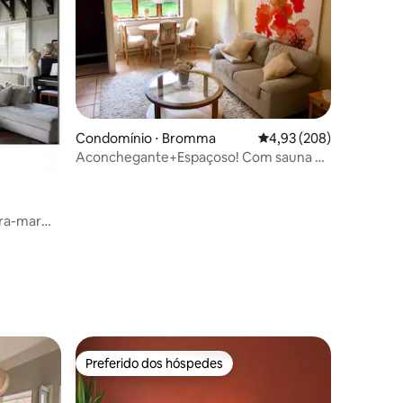
Condomínio ⋅ Bromma
4,93 de uma avaliação m
4,93 (208)
Aconchegante+Espaçoso! Com sauna e
entrada própria
ra-mar
ções
Preferido dos hóspedes
Preferido dos hóspedes