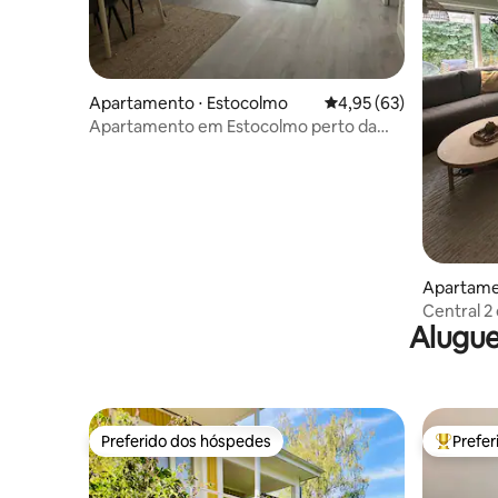
Apartamento ⋅ Estocolmo
4,95 de uma avaliação 
4,95 (63)
Apartamento em Estocolmo perto da
natureza, Avicii Arena e 3Arena
Apartame
Central 2
Alugue
Preferido dos hóspedes
Prefe
Preferido dos hóspedes
Entre os