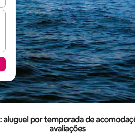
ore-os usando as seta para cima e para baixo do teclado ou tocando e
: aluguel por temporada de acomoda
avaliações