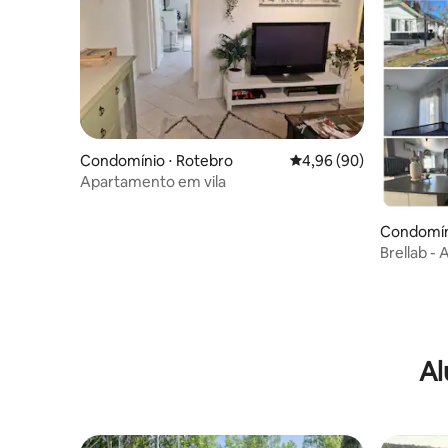
Condomínio ⋅ Rotebro
4,96 de uma avaliação 
4,96 (90)
Apartamento em vila
Condomín
Brellab 
sensação 
Al