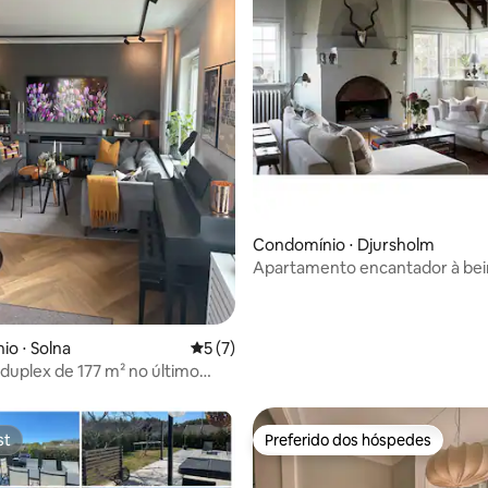
Condomínio ⋅ Djursholm
Apartamento encantador à bei
em Djursholm
média de 5, 37 avaliações
o ⋅ Solna
5 de uma avaliação média de 5, 7 avalia
5 (7)
duplex de 177 m² no último
 3 quartos + loft
st
Preferido dos hóspedes
st
Preferido dos hóspedes