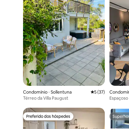
Condomínio ⋅ Sollentuna
5 de uma avaliação 
5 (37)
Condomíni
Térreo da Villa Paugust
Espaçoso 
andar com
Preferido dos hóspedes
Superho
Preferido dos hóspedes
Superho