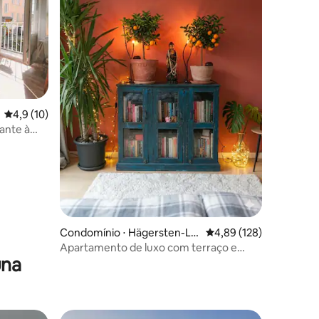
4,9 de uma avaliação média de 5, 10 avaliações
4,9 (10)
rante à
ções
Condomínio ⋅ Hägersten-Lilj
4,89 de uma avaliação 
4,89 (128)
eholmen
Apartamento de luxo com terraço e
una
sauna, etc.