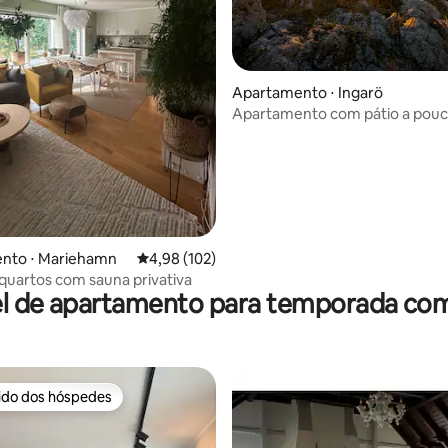
média de 5, 63 avaliações
Apartamento ⋅ Ingarö
Apartamento com pátio a pouc
do mar
nto ⋅ Mariehamn
4,98 de uma avaliação média de 5, 102 avalia
4,98 (102)
 quartos com sauna privativa
l de apartamento para temporada co
rido dos hóspedes
 melhores preferidos dos hóspedes