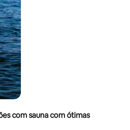
 deslizando o dedo na tela.
ções com sauna com ótimas