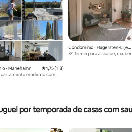
média de 5, 90 avaliações
Condomínio ⋅ Hägersten-Liljeh
olmen
3º, 15 min para a cidade, exube
beira do lago
io ⋅ Mariehamn
4,75 de uma avaliação média de 5, 118 avalia
4,75 (118)
- Apartamento moderno com
de casa.
uguel por temporada de casas com sa