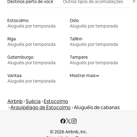
Destinos perto de você
Outros tipos de acomodações
Pr
Estocolmo
Oslo
Aluguéis por temporada
Aluguéis por temporada
Riga
Tallinn
Aluguéis por temporada
Aluguéis por temporada
Gotemburgo
Tampere
Aluguéis por temporada
Aluguéis por temporada
Vantaa
Mostrar mais
Aluguéis por temporada
Airbnb
Suécia
Estocolmo
Arquipélago de Estocolmo
Aluguéis de cabanas
© 2026 Airbnb, Inc.