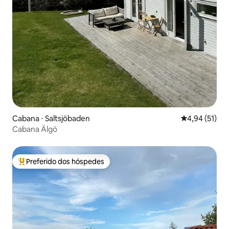
Cabana ⋅ Saltsjöbaden
4,94 de uma a
4,94 (51)
Cabana Älgö
Preferido dos hóspedes
Entre os melhores preferidos dos hóspedes