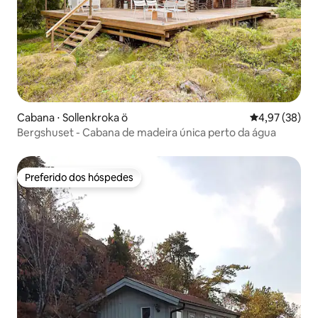
Cabana ⋅ Sollenkroka ö
4,97 de uma a
4,97 (38)
Bergshuset - Cabana de madeira única perto da água
Preferido dos hóspedes
Preferido dos hóspedes