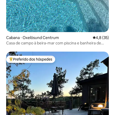
Cabana ⋅ Oxelösund Centrum
4,8 de uma a
4,8 (35)
Casa de campo à beira-mar com piscina e banheira de
hidromassagem nova
Preferido dos hóspedes
Entre os melhores preferidos dos hóspedes