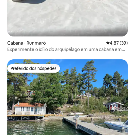
Cabana ⋅ Runmarö
4,87 de uma a
4,87 (39)
Experimente o idílio do arquipélago em uma cabana em
um terreno à beira do lago
Preferido dos hóspedes
Preferido dos hóspedes