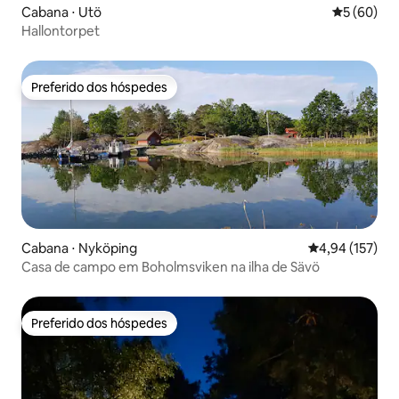
Cabana ⋅ Utö
5 de uma a
5 (60)
Hallontorpet
Preferido dos hóspedes
Preferido dos hóspedes
Cabana ⋅ Nyköping
4,94 de uma av
4,94 (157)
Casa de campo em Boholmsviken na ilha de Sävö
Preferido dos hóspedes
Preferido dos hóspedes