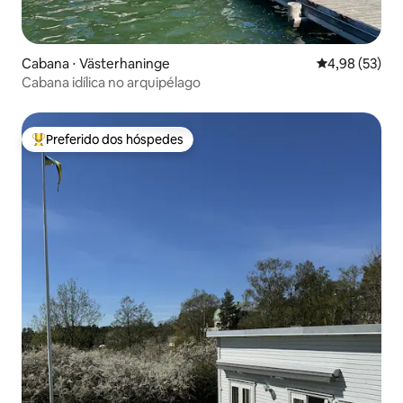
Cabana ⋅ Västerhaninge
4,98 de uma a
4,98 (53)
Cabana idílica no arquipélago
Preferido dos hóspedes
Entre os melhores preferidos dos hóspedes