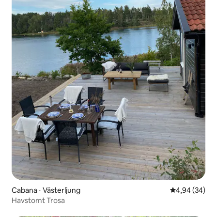
Cabana ⋅ Västerljung
4,94 de uma a
4,94 (34)
Havstomt Trosa