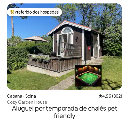
Preferido dos hóspedes
Entre os melhores preferidos dos hóspedes
Cabana ⋅ Solna
4,96 de uma ava
4,96 (302)
Cozy Garden House
Aluguel por temporada de chalés pet
friendly