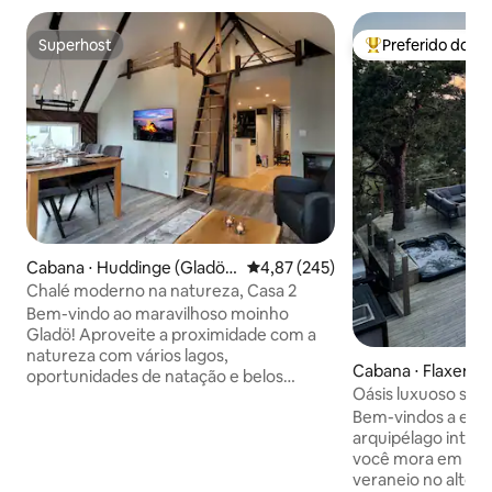
Superhost
Preferido dos 
Superhost
Entre os melhore
Cabana ⋅ Huddinge (Gladö k
4,87 de uma avaliação média de 
4,87 (245)
varn)
Chalé moderno na natureza, Casa 2
Bem-vindo ao maravilhoso moinho
Gladö! Aproveite a proximidade com a
natureza com vários lagos,
Cabana ⋅ Flaxenvi
oportunidades de natação e belos
Oásis luxuoso sob
caminhos para caminhadas - perfeitos
árvores no arquip
Bem-vindos a este 
para caminhadas e MTB. Dois caiaques
arquipélago inter
duplos e 2 MTBs totalmente
você mora em uma
amortecidos estão disponíveis para
veraneio no alto, 
aluguel a um preço acessível. Todas as