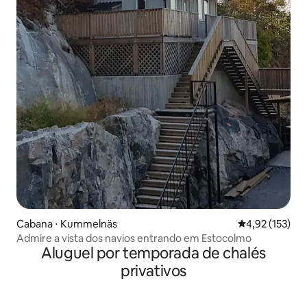
Cabana ⋅ Kummelnäs
4,92 de uma av
4,92 (153)
Admire a vista dos navios entrando em Estocolmo
Aluguel por temporada de chalés
privativos