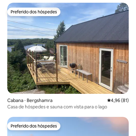
Preferido dos hóspedes
Preferido dos hóspedes
Cabana ⋅ Bergshamra
4,96 de uma a
4,96 (81)
Casa de hóspedes e sauna com vista para o lago
Preferido dos hóspedes
Preferido dos hóspedes