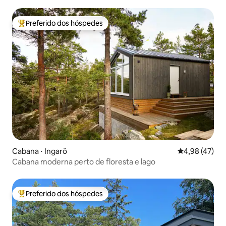
Preferido dos hóspedes
Entre os melhores preferidos dos hóspedes
Cabana ⋅ Ingarö
4,98 de uma a
4,98 (47)
Cabana moderna perto de floresta e lago
Preferido dos hóspedes
Entre os melhores preferidos dos hóspedes