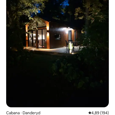
Cabana ⋅ Danderyd
4,89 de uma av
4,89 (194)