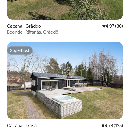
Cabana ⋅ Gräddö
4,97 de uma a
4,97 (30)
Boende i Räfsnäs, Gräddö
Superhost
Superhost
Cabana ⋅ Trosa
4,73 de uma av
4,73 (125)