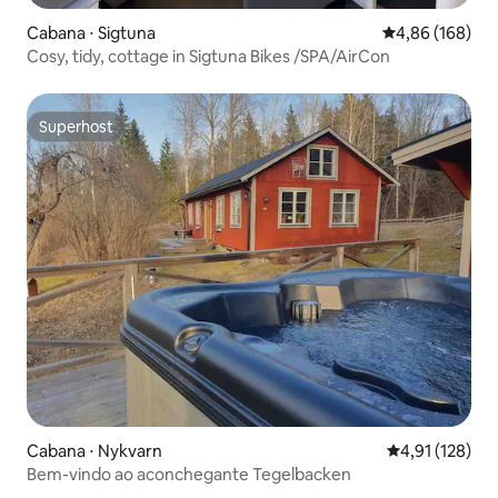
Cabana ⋅ Sigtuna
4,86 de uma av
4,86 (168)
Cosy, tidy, cottage in Sigtuna Bikes /SPA/AirCon
Superhost
Superhost
Cabana ⋅ Nykvarn
4,91 de uma av
4,91 (128)
Bem-vindo ao aconchegante Tegelbacken