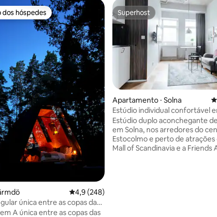
o dos hóspedes
Superhost
o dos hóspedes
Superhost
Apartamento ⋅ Solna
4
Estúdio individual confortável 
édia de 5, 175 avaliações
Estúdio duplo aconchegante de
em Solna, nos arredores do cen
Estocolmo e perto de atrações
Mall of Scandinavia e a Friends
estúdio inclui uma cama de 120
largura, banheiro privativo, coz
totalmente equipada e área de 
para uma pessoa. Roupa de ca
Värmdö
4,9 de uma avaliação média de 5, 248 avalia
4,9 (248)
toalhas e utensílios de cozinha 
ngular única entre as copas das
fornecidos. Desfrute de acess
 em A única entre as copas das
academia, sauna, café da manh