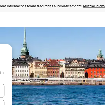
mas informações foram traduzidas automaticamente. 
Mostrar idioma
ito
ore-os usando as seta para cima e para baixo do teclado ou tocando e