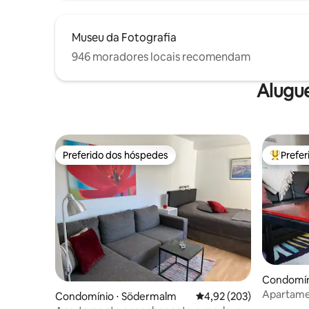
Museu da Fotografia
946 moradores locais recomendam
Alugu
Preferido dos hóspedes
Prefe
Preferido dos hóspedes
Entre os
Condomín
Apartame
Condomínio ⋅ Södermalm
4,92 de uma avaliação m
4,92 (203)
cama quee