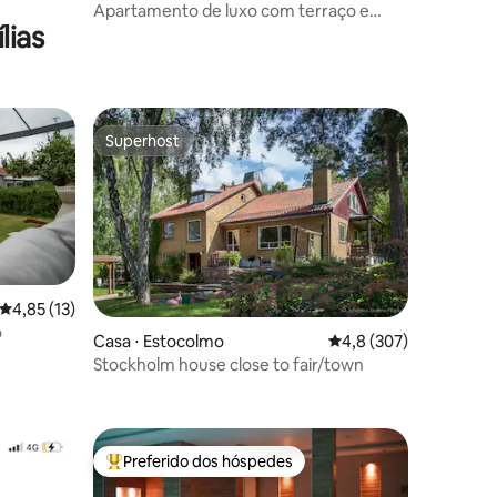
eholmen
Apartamento de luxo com terraço e
lias
sauna, etc.
Superhost
Superhost
4,85 de uma avaliação média de 5, 13 avaliações
4,85 (13)
o
ções
Casa ⋅ Estocolmo
4,8 de uma avaliação 
4,8 (307)
Stockholm house close to fair/town
Preferido dos hóspedes
os hóspedes
Entre os melhores preferidos dos hóspedes