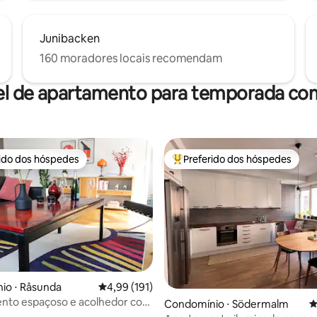
Junibacken
160 moradores locais recomendam
el de apartamento para temporada com
rido dos hóspedes
Preferido dos hóspedes
 melhores preferidos dos hóspedes
Entre os melhores preferidos d
io ⋅ Råsunda
4,99 de uma avaliação média de 5, 191 avalia
4,99 (191)
nto espaçoso e acolhedor com
édia de 5, 203 avaliações
Condomínio ⋅ Södermalm
4
n size, a 10 min. da cidade