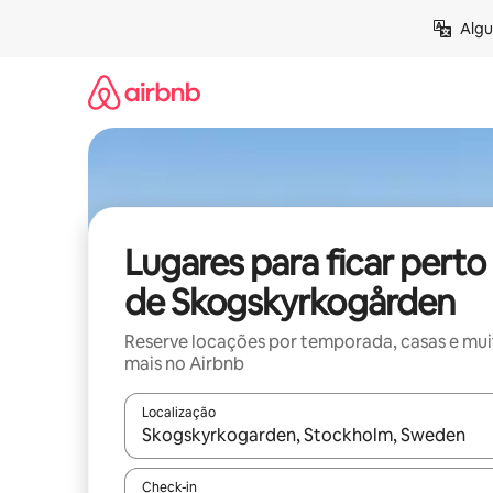
Pular
Algu
para
o
conteúdo
Lugares para ficar perto
de Skogskyrkogården
Reserve locações por temporada, casas e mu
mais no Airbnb
Localização
Quando os resultados estiverem disponíveis, expl
Check-in