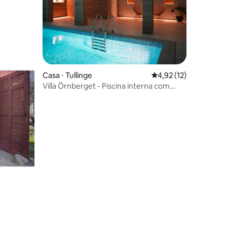
ções
Casa ⋅ Tullinge
4,92 de uma avaliação
4,92 (12)
Villa Örnberget - Piscina interna com
vista para o lago