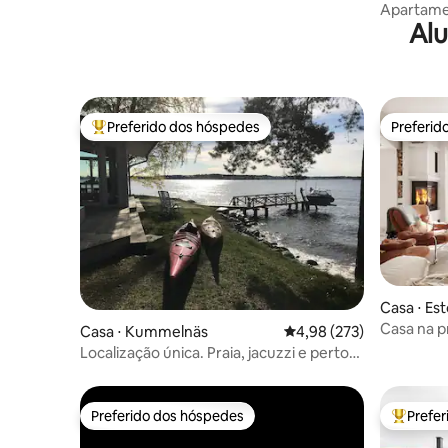
Apartame
Alu
da Cidade
Preferido dos hóspedes
Preferid
Entre os melhores preferidos dos hóspedes
Preferid
Casa ⋅ Es
Casa na p
Casa ⋅ Kummelnäs
4,98 de uma avaliação m
4,98 (273)
Localização única. Praia, jacuzzi e perto
da cidade.
Preferido dos hóspedes
Prefe
Preferido dos hóspedes
Entre os