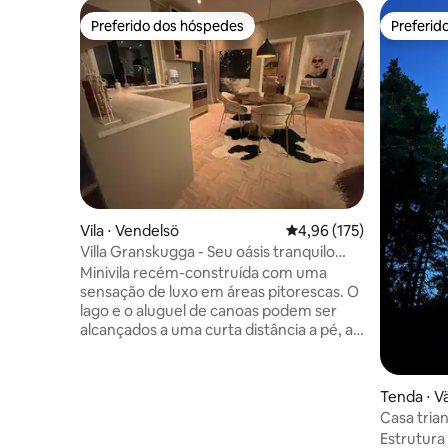
Preferido dos hóspedes
Preferid
Preferido dos hóspedes
Preferid
Vila ⋅ Vendelsö
4,96 de uma avaliação m
4,96 (175)
Villa Granskugga - Seu oásis tranquilo
perto da cidade
Minivila recém-construída com uma
sensação de luxo em áreas pitorescas. O
lago e o aluguel de canoas podem ser
alcançados a uma curta distância a pé, a
reserva natural de Tyresta está localizada
ao lado da casa, com quilômetros de
trilhas para caminhadas e corridas.
Tenda ⋅ 
Relaxe na banheira de hidromassagem
Casa tria
sob as estrelas. Aqui você respira a
árvores
Estrutura
calma, enquanto a agitação da cidade