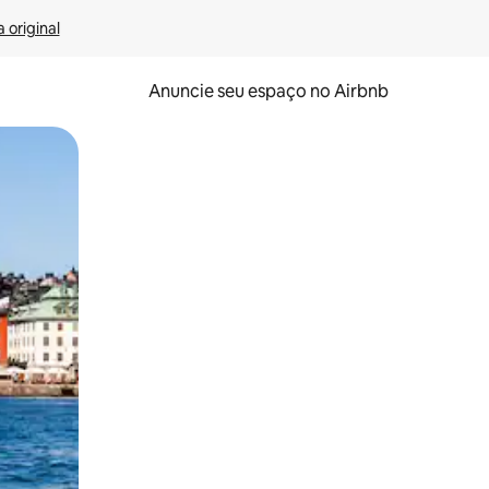
 original
Anuncie seu espaço no Airbnb
 deslizando o dedo na tela.