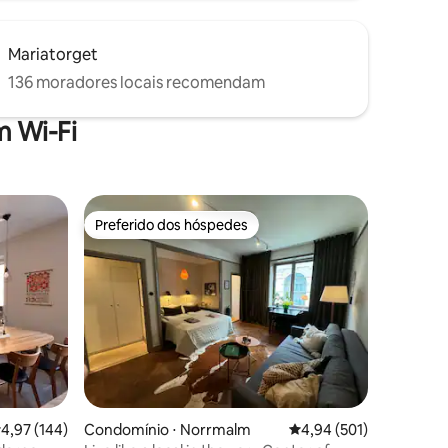
Mariatorget
136 moradores locais recomendam
 Wi-Fi
Preferido dos hóspedes
os hóspedes
Preferido dos hóspedes
ções
,97 de uma avaliação média de 5, 144 avaliações
4,97 (144)
Condomínio ⋅ Norrmalm
4,94 de uma avaliação 
4,94 (501)