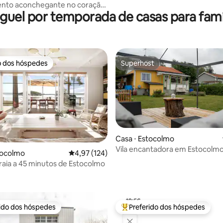
nto aconchegante no coração
guel por temporada de casas para famí
 Velha, Estocolmo
o dos hóspedes
Superhost
o dos hóspedes
Superhost
Casa ⋅ Estocolmo
Vila encantadora em Estocolm
tocolmo
4,97 de uma avaliação média de 5, 124 avalia
4,97 (124)
raia a 45 minutos de Estocolmo
édia de 5, 273 avaliações
rido dos hóspedes
Preferido dos hóspedes
 melhores preferidos dos hóspedes
Entre os melhores preferidos d