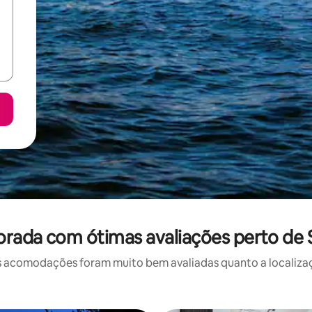
orada com ótimas avaliações perto de
 acomodações foram muito bem avaliadas quanto a localizaçã