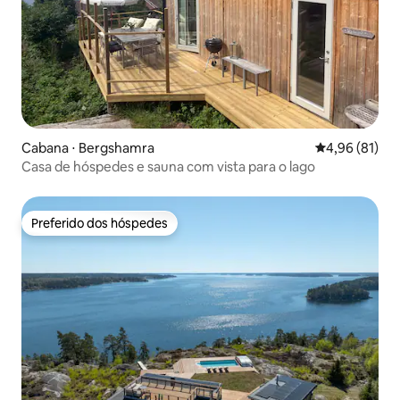
Cabana ⋅ Bergshamra
4,96 de uma a
4,96 (81)
Casa de hóspedes e sauna com vista para o lago
Preferido dos hóspedes
Preferido dos hóspedes