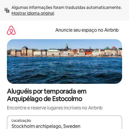
Pular
Algumas informações foram traduzidas automaticamente. 
para
Mostrar idioma original
o
conteúdo
Anuncie seu espaço no Airbnb
Aluguéis por temporada em
Arquipélago de Estocolmo
Encontre e reserve lugares incríveis no Airbnb
Localização
Quando os resultados estiverem disponíveis, explore-os usando