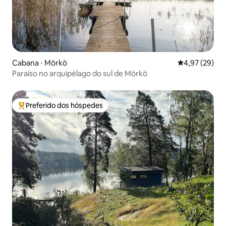
Cabana ⋅ Mörkö
4,97 de uma a
4,97 (29)
Paraíso no arquipélago do sul de Mörkö
Preferido dos hóspedes
Entre os melhores preferidos dos hóspedes