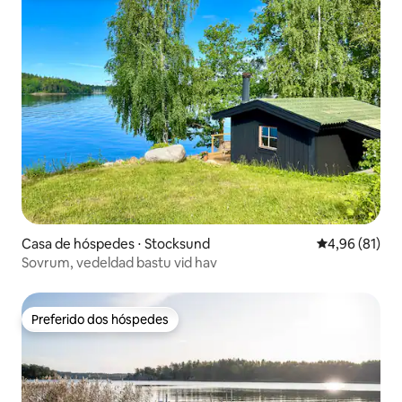
Casa de hóspedes ⋅ Stocksund
4,96 de uma a
4,96 (81)
Sovrum, vedeldad bastu vid hav
Preferido dos hóspedes
Preferido dos hóspedes