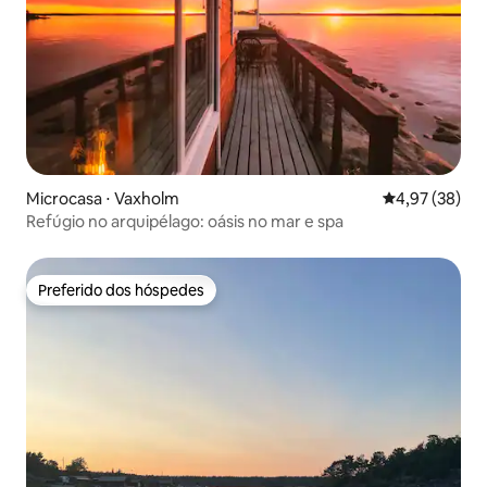
Microcasa ⋅ Vaxholm
4,97 de uma a
4,97 (38)
Refúgio no arquipélago: oásis no mar e spa
Preferido dos hóspedes
Preferido dos hóspedes