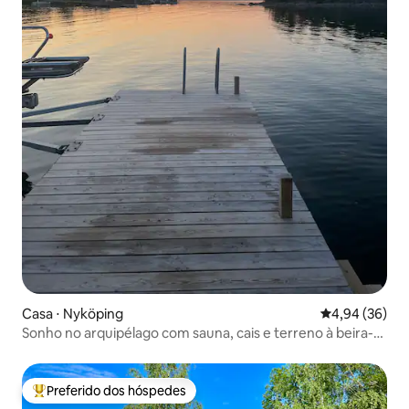
Casa ⋅ Nyköping
4,94 de uma a
4,94 (36)
Sonho no arquipélago com sauna, cais e terreno à beira-
mar
Preferido dos hóspedes
Entre os melhores preferidos dos hóspedes