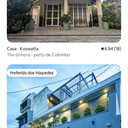
Casa ⋅ Koswatta
4,94 de uma a
4,94 (18)
The Greens - perto de Colombo
Preferido dos hóspedes
Preferido dos hóspedes