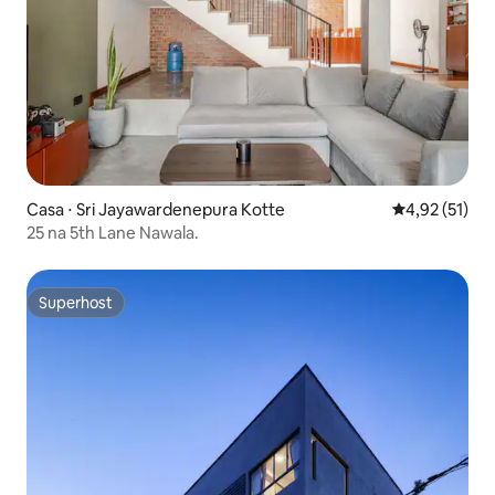
Casa ⋅ Sri Jayawardenepura Kotte
4,92 de uma a
4,92 (51)
25 na 5th Lane Nawala.
Superhost
Superhost