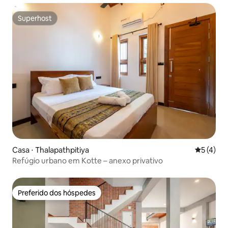
Superhost
Superhost
Casa ⋅ Thalapathpitiya
5 de uma 
5 (4)
Refúgio urbano em Kotte – anexo privativo
Preferido dos hóspedes
Preferido dos hóspedes