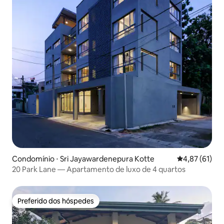
Condomínio ⋅ Sri Jayawardenepura Kotte
4,87 de uma a
4,87 (61)
20 Park Lane — Apartamento de luxo de 4 quartos
Preferido dos hóspedes
Preferido dos hóspedes