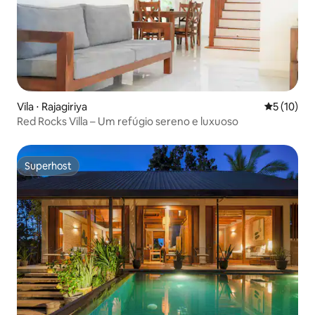
Vila ⋅ Rajagiriya
5 de uma a
5 (10)
Red Rocks Villa – Um refúgio sereno e luxuoso
Superhost
Superhost