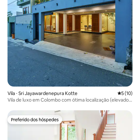
Vila ⋅ Sri Jayawardenepura Kotte
5 de uma a
5 (10)
Vila de luxo em Colombo com ótima localização (elevador
e piscina)
Preferido dos hóspedes
Preferido dos hóspedes