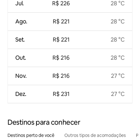
Jul.
R$ 226
28 °C
Ago.
R$ 221
28 °C
Set.
R$ 221
28 °C
Out.
R$ 216
28 °C
Nov.
R$ 216
27 °C
Dez.
R$ 231
27 °C
Destinos para conhecer
Destinos perto de você
Outros tipos de acomodações
Pr