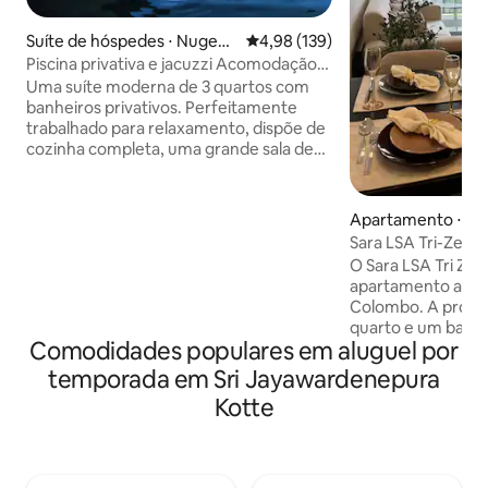
Suíte de hóspedes ⋅ Nugego
4,98 de uma avaliação média de 
4,98 (139)
da
Piscina privativa e jacuzzi Acomodação
para famílias
Uma suíte moderna de 3 quartos com
banheiros privativos. Perfeitamente
trabalhado para relaxamento, dispõe de
cozinha completa, uma grande sala de
estar e jantar, piscina e jacuzzi. Acesso
através do seu próprio elevador/escada,
estamos idealmente localizados perto
Apartamento ⋅ C
da estrada principal, tendo o melhor dos
Sara LSA Tri-Zen
dois mundos, fácil acesso a
O Sara LSA Tri Z
supermercados e restaurantes,
apartamento apen
enquanto ainda desfruta de um retiro
Colombo. A propr
tranquilo. Nossa atmosfera calorosa e
quarto e um banhe
acolhedora reforçada por nossos cães
Comodidades populares em aluguel por
estadia confortável. Os hósp
amigáveis oferece uma estadia luxuosa,
podem desfrutar 
temporada em Sri Jayawardenepura
mas caseira, misturando sofisticação,
vista, Wi-Fi gratu
conveniência e relaxamento
Kotte
comodidades adici
perfeitamente.
elevador, recepção
ar livre e seguran
Localizado a 32 k