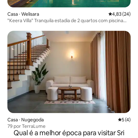
Casa ⋅ Welisara
4,83 de uma a
4,83 (24)
"Keera Villa" Tranquila estadia de 2 quartos com piscina
privativa
Casa ⋅ Nugegoda
5 de uma 
5 (4)
79 por TerraLume
Qual é a melhor época para visitar Sri