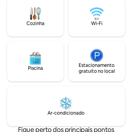
Internacional de B
apartamento fica 
da Praia de Galle 
Colombo City Cen
Cozinha
Wi-Fi
Budista Gangaram
Estacionamento
Piscina
gratuito no local
Ar-condicionado
Fique perto dos principais pontos