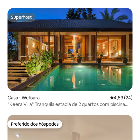
Superhost
Superhost
Casa ⋅ Welisara
4,83 de uma a
4,83 (24)
"Keera Villa" Tranquila estadia de 2 quartos com piscina
privativa
Preferido dos hóspedes
Preferido dos hóspedes