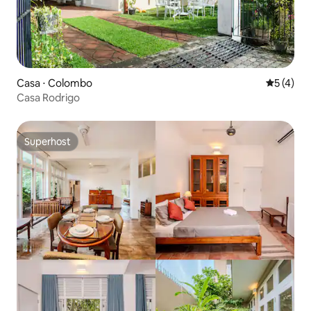
Casa ⋅ Colombo
5 de uma 
5 (4)
Casa Rodrigo
Superhost
Superhost