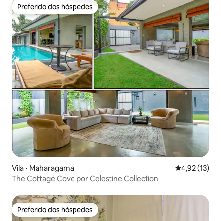
Preferido dos hóspedes
Preferido dos hóspedes
Vila ⋅ Maharagama
4,92 de uma a
4,92 (13)
The Cottage Cove por Celestine Collection
Preferido dos hóspedes
Preferido dos hóspedes