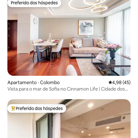
Preferido dos hóspedes
Preferido dos hóspedes
Apartamento ⋅ Colombo
4,98 de uma a
4,98 (45)
Vista para o mar de Sofia no Cinnamon Life | Cidade dos
sonhos
Preferido dos hóspedes
Entre os melhores preferidos dos hóspedes