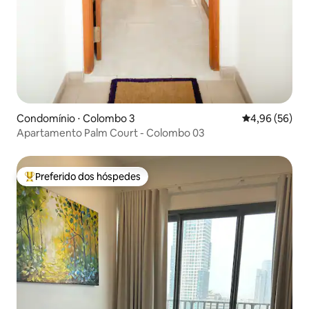
Condomínio ⋅ Colombo 3
4,96 de uma a
4,96 (56)
Apartamento Palm Court - Colombo 03
Preferido dos hóspedes
Entre os melhores preferidos dos hóspedes