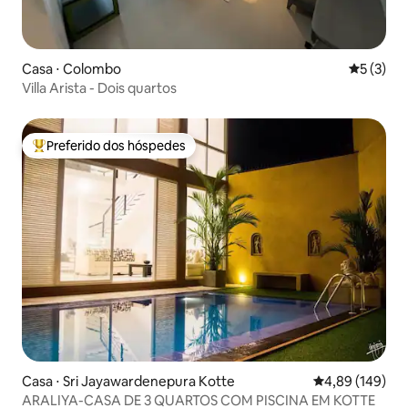
Casa ⋅ Colombo
5 de uma 
5 (3)
Villa Arista - Dois quartos
Preferido dos hóspedes
Entre os melhores preferidos dos hóspedes
Casa ⋅ Sri Jayawardenepura Kotte
4,89 de uma av
4,89 (149)
ARALIYA-CASA DE 3 QUARTOS COM PISCINA EM KOTTE