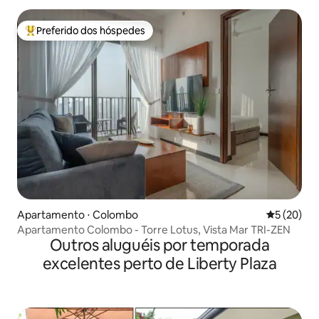
Preferido dos hóspedes
Entre os melhores preferidos dos hóspedes
Apartamento ⋅ Colombo
5 de uma a
5 (20)
Apartamento Colombo - Torre Lotus, Vista Mar TRI-ZEN
Outros aluguéis por temporada
excelentes perto de Liberty Plaza