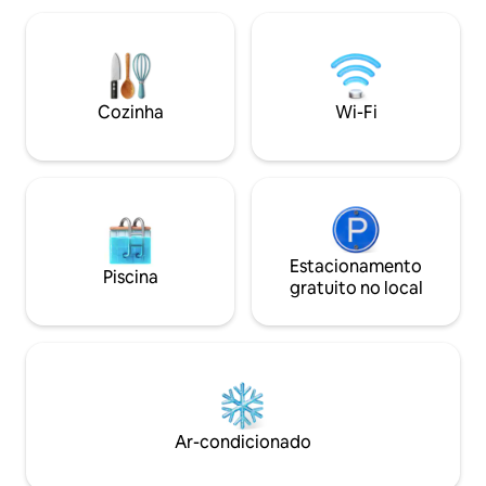
incluem uma piscina de hidromassagem
cozinha totalment
na cobertura com vista 360° para o mar
térmicas, etc. Instalações comuns:
e o horizonte, academia, segurança 24
piscina de borda in
horas por dia, 7 dias por semana, e
piscina infantil, a
sistema completo de reserva de
reuniões, salas d
Cozinha
Wi-Fi
energia. A três quadras do mar, em um
horas por dia, 7 d
beco sem saída tranquilo, preferido por
pessoal de segura
hóspedes que valorizam privacidade e
Tower para saber 
conforto. Estacionamento seguro
incluído.
Estacionamento
Piscina
gratuito no local
Ar-condicionado