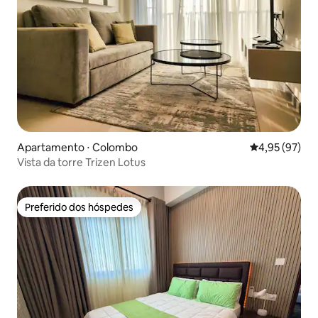
Apartamento ⋅ Colombo
4,95 de uma a
4,95 (97)
Vista da torre Trizen Lotus
Preferido dos hóspedes
Preferido dos hóspedes