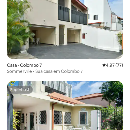
Casa ⋅ Colombo 7
4,97 de uma a
4,97 (77)
Sommerville - Sua casa em Colombo 7
Superhost
Superhost