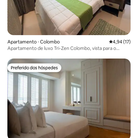
Apartamento ⋅ Colombo
4,94 de uma a
4,94 (17)
Apartamento de luxo Tri-Zen Colombo, vista para o
horizonte
Preferido dos hóspedes
Preferido dos hóspedes