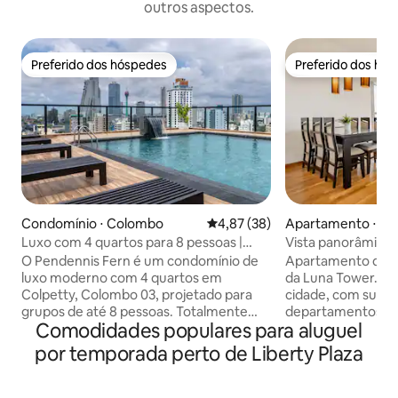
outros aspectos.
Preferido dos hóspedes
Preferido dos hó
Preferido dos hóspedes
Preferido dos hó
Condomínio ⋅ Colombo
4,87 de uma avaliação média de
4,87 (38)
Apartamento ⋅ C
Luxo com 4 quartos para 8 pessoas |
Vista panorâmica
Jacuzzi e piscina no terraço | Colpetty
O Pendennis Fern é um condomínio de
Apartamento de lu
luxo moderno com 4 quartos em
da Luna Tower. Localizado no centro da
Colpetty, Colombo 03, projetado para
cidade, com supe
grupos de até 8 pessoas. Totalmente
departamentos do 
Comodidades populares para aluguel
climatizado em todo o espaço (o que é
Vistas para o ocea
raro em Colombo), com cozinha
Viharamahadevi. Te
por temporada perto de Liberty Plaza
gourmet, varandas privativas com vista
teca, vidros duplo
para a Lotus Tower e Wi-Fi rápido de
ruído e eletrodom
fibra. As comodidades do edifício
embutidos. Móvei