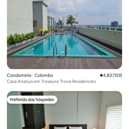
Condomínio ⋅ Colombo
4,83 de uma av
4,83 (103)
Casa Ananya em Treasure Trove Residencies
Preferido dos hóspedes
Preferido dos hóspedes