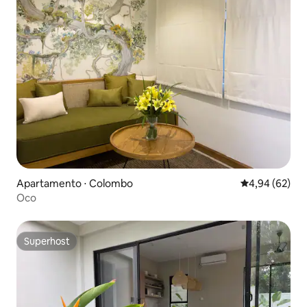
Apartamento ⋅ Colombo
4,94 de uma a
4,94 (62)
Oco
Superhost
Superhost