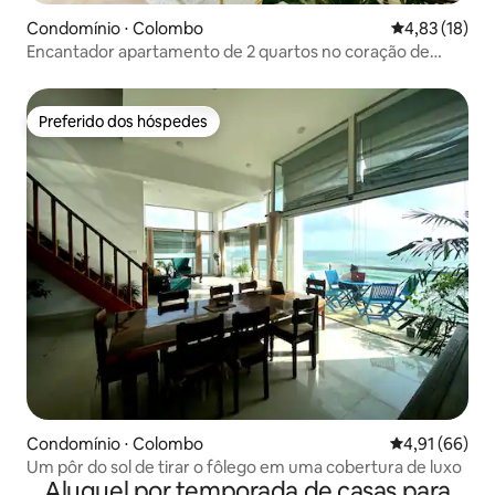
Condomínio ⋅ Colombo
4,83 de uma a
4,83 (18)
Encantador apartamento de 2 quartos no coração de
Colombo 05
Preferido dos hóspedes
Preferido dos hóspedes
Condomínio ⋅ Colombo
4,91 de uma a
4,91 (66)
Um pôr do sol de tirar o fôlego em uma cobertura de luxo
Aluguel por temporada de casas para