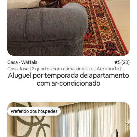
Casa ⋅ Wattala
5 de uma a
5 (20)
Casa Jose | 2 quartos com cama king size | Aeroporto |
Aluguel por temporada de apartamento
Praia | Wi-Fi – 5G
com ar-condicionado
Preferido dos hóspedes
Preferido dos hóspedes