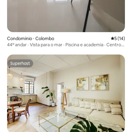
Condomínio ⋅ Colombo
5 de uma a
5 (14)
44º andar · Vista para o mar · Piscina e academia · Centro
da cidade
Superhost
Superhost