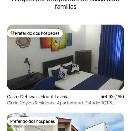
famílias
Preferido dos hóspedes
Entre os melhores preferidos dos hóspedes
Casa ⋅ Dehiwala-Mount Lavinia
4,93 de uma av
4,93 (165)
Circle Ceylon Residence Apartamento Estúdio 1QT 5
minutos da praia
Preferido dos hóspedes
Preferido dos hóspedes