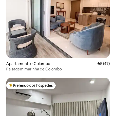
Apartamento ⋅ Colombo
5 de uma a
5 (47)
Paisagem marinha de Colombo
Preferido dos hóspedes
Entre os melhores preferidos dos hóspedes