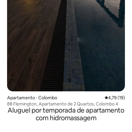
Apartamento ⋅ Colombo
4,79 de uma a
4,79 (19)
8B Flemington, Apartamento de 2 Quartos, Colombo 4
Aluguel por temporada de apartamento
com hidromassagem