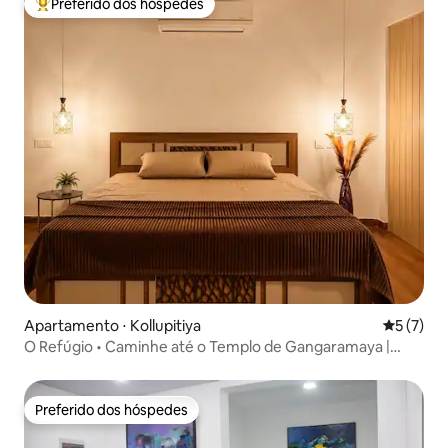
Preferido dos hóspedes
Entre os melhores preferidos dos hóspedes
Apartamento ⋅ Kollupitiya
5 de uma 
5 (7)
O Refúgio • Caminhe até o Templo de Gangaramaya |
Netflix
Preferido dos hóspedes
Preferido dos hóspedes