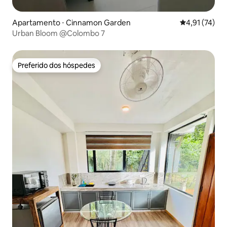
Apartamento ⋅ Cinnamon Garden
4,91 de uma a
4,91 (74)
Urban Bloom @Colombo 7
Preferido dos hóspedes
Preferido dos hóspedes