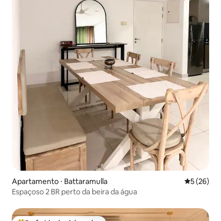
Apartamento ⋅ Battaramulla
5 de uma a
5 (26)
Espaçoso 2 BR perto da beira da água