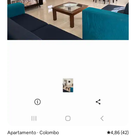
Apartamento ⋅ Colombo
4,86 de uma a
4,86 (42)