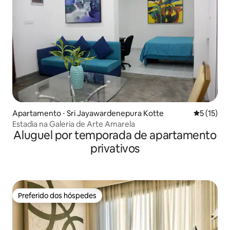
Apartamento ⋅ Sri Jayawardenepura Kotte
5 de uma a
5 (15)
Estadia na Galeria de Arte Amarela
Aluguel por temporada de apartamento
privativos
Preferido dos hóspedes
Preferido dos hóspedes