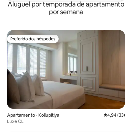
Aluguel por temporada de apartamento
por semana
Preferido dos hóspedes
Preferido dos hóspedes
Apartamento ⋅ Kollupitiya
4,94 de uma a
4,94 (33)
Luxe CL