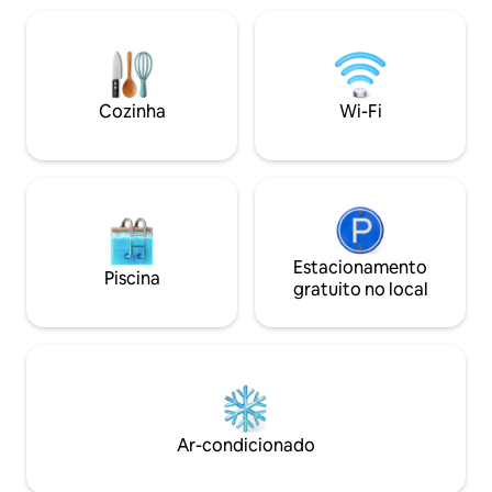
piscina de borda in
vaso sanitário separado,
piscina infantil, a
estacionamento gratuito, jardim, a 8
reuniões, salas d
minutos a pé do supermercado Keells,
horas por dia, 7 d
padaria Fab, restaurantes, fácil acesso a
pessoal de segura
transporte público, curta distância de
Tower para saber 
Cozinha
Wi-Fi
carro até praias, zoológico, santuário de
pássaros e todas as atrações de
Colombo.
Estacionamento
Piscina
gratuito no local
Ar-condicionado