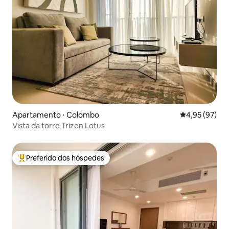
Apartamento ⋅ Colombo
4,95 de uma a
4,95 (97)
Vista da torre Trizen Lotus
Preferido dos hóspedes
Entre os melhores preferidos dos hóspedes