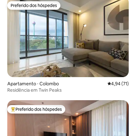
Preferido dos hóspedes
Preferido dos hóspedes
Apartamento ⋅ Colombo
4,94 de uma a
4,94 (71)
Residência em Twin Peaks
Preferido dos hóspedes
Entre os melhores preferidos dos hóspedes