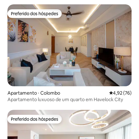
Preferido dos hóspedes
Preferido dos hóspedes
Apartamento ⋅ Colombo
4,92 de uma a
4,92 (76)
Apartamento luxuoso de um quarto em Havelock City
Preferido dos hóspedes
Preferido dos hóspedes