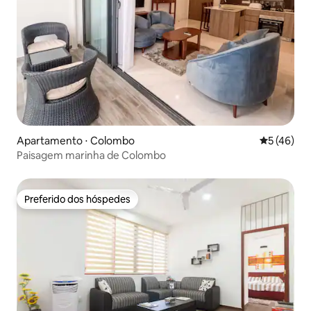
Apartamento ⋅ Colombo
5 de uma a
5 (46)
Paisagem marinha de Colombo
Preferido dos hóspedes
Preferido dos hóspedes