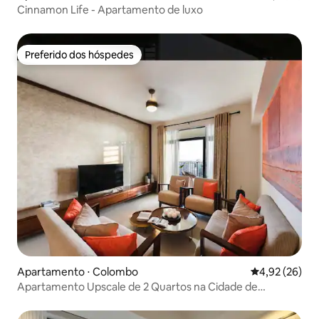
Cinnamon Life - Apartamento de luxo
Preferido dos hóspedes
Preferido dos hóspedes
Apartamento ⋅ Colombo
4,92 de uma a
4,92 (26)
Apartamento Upscale de 2 Quartos na Cidade de
Havelock