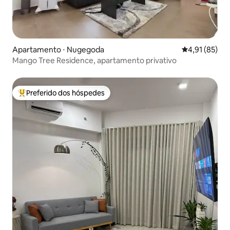
Apartamento ⋅ Nugegoda
4,91 de uma a
4,91 (85)
Mango Tree Residence, apartamento privativo
Preferido dos hóspedes
Entre os melhores preferidos dos hóspedes