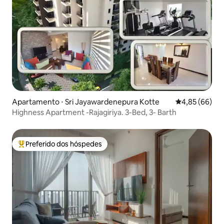
Apartamento ⋅ Sri Jayawardenepura Kotte
4,85 de uma a
4,85 (66)
Highness Apartment -Rajagiriya. 3-Bed, 3- Barth
Preferido dos hóspedes
Entre os melhores preferidos dos hóspedes