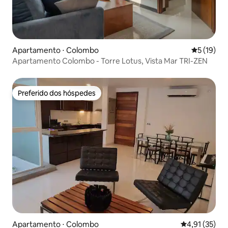
Apartamento ⋅ Colombo
5 de uma a
5 (19)
Apartamento Colombo - Torre Lotus, Vista Mar TRI-ZEN
Preferido dos hóspedes
Preferido dos hóspedes
Apartamento ⋅ Colombo
4,91 de uma a
4,91 (35)