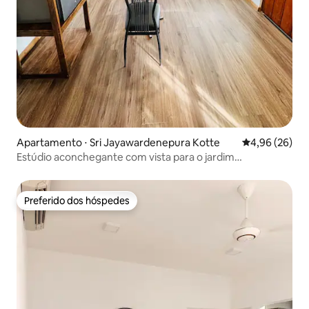
Apartamento ⋅ Sri Jayawardenepura Kotte
4,96 de uma a
4,96 (26)
Estúdio aconchegante com vista para o jardim
exuberante
Preferido dos hóspedes
Preferido dos hóspedes