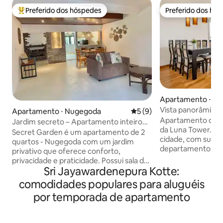
Preferido dos hóspedes
Preferido dos hó
Entre os melhores preferidos dos hóspedes
Preferido dos hó
Apartamento ⋅ C
Vista panorâmica
Apartamento ⋅ Nugegoda
5 de uma avaliação média d
5 (9)
Apartamento de lu
Jardim secreto – Apartamento inteiro
da Luna Tower. Localizado no centro da
em Nugegoda, Colombo
Secret Garden é um apartamento de 2
cidade, com supe
quartos - Nugegoda com um jardim
departamentos do 
privativo que oferece conforto,
Vistas para o ocea
privacidade e praticidade. Possui sala de
Viharamahadevi. Te
Sri Jayawardenepura Kotte:
estar com TV, refrigerador, Wi-Fi
teca, vidros duplo
gratuito, quarto 1 com cama king size e
comodidades populares para aluguéis
ruído e eletrodom
ar-condicionado e quarto 2 com ar-
por temporada de apartamento
embutidos. Móvei
condicionado e 2 camas de solteiro,
cozinha totalment
cozinha totalmente equipada, banheiro
térmicas, etc. Instalações comuns:
moderno com vaso sanitário e outro