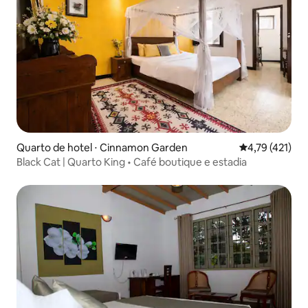
Quarto de hotel ⋅ Cinnamon Garden
4,79 de uma av
4,79 (421)
Black Cat | Quarto King • Café boutique e estadia