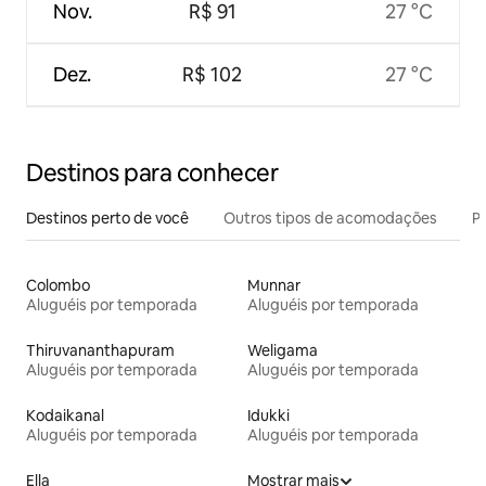
Nov.
R$ 91
27 °C
Dez.
R$ 102
27 °C
Destinos para conhecer
Destinos perto de você
Outros tipos de acomodações
Pr
Colombo
Munnar
Aluguéis por temporada
Aluguéis por temporada
Thiruvananthapuram
Weligama
Aluguéis por temporada
Aluguéis por temporada
Kodaikanal
Idukki
Aluguéis por temporada
Aluguéis por temporada
Ella
Mostrar mais