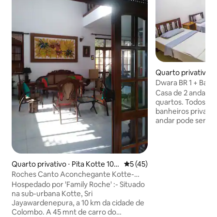
Quarto privativo 
Dwara BR 1 + Banhe
quente日本語可
Casa de 2 andares
quartos. Todos os
banheiros privativ
andar pode ser u
apartamentos sepa
Cozinha totalment
em ambos os andares. 15 k
cidade de Colombo
Quarto privativo ⋅ Pita Kotte 101
5 de uma avaliação média de
5 (45)
do Forte). 30 para
00
Roches Canto Aconchegante Kotte-
diretos para Colo
Colombo B&B R1 Uper Level
Hospedado por 'Family Roche' :- Situado
5 minutos. Supermercados,
na sub-urbana Kotte, Sri
restaurantes dentro 
Jayawardenepura, a 10 km da cidade de
tranquilo e um lugar 
Colombo. A 45 mnt de carro do
duração ok Alugan