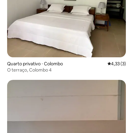
Quarto privativo ⋅ Colombo
4,33 de uma 
4,33 (3)
O terraço, Colombo 4