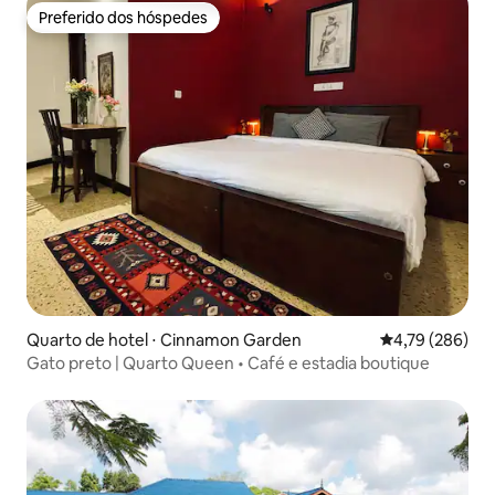
Preferido dos hóspedes
Preferido dos hóspedes
Quarto de hotel ⋅ Cinnamon Garden
4,79 de uma av
4,79 (286)
Gato preto | Quarto Queen • Café e estadia boutique