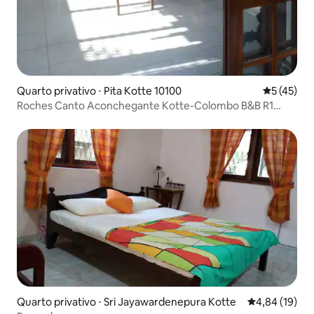
Quarto privativo ⋅ Pita Kotte 10100
5 de uma a
5 (45)
Roches Canto Aconchegante Kotte-Colombo B&B R1
Uper Level
Quarto privativo ⋅ Sri Jayawardenepura Kotte
4,84 de uma a
4,84 (19)