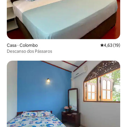
Casa ⋅ Colombo
4,63 de uma a
4,63 (19)
Descanso dos Pássaros