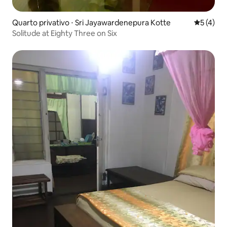
Quarto privativo ⋅ Sri Jayawardenepura Kotte
5 de uma 
5 (4)
Solitude at Eighty Three on Six