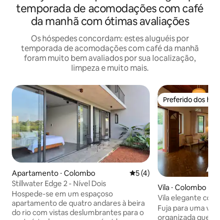
temporada de acomodações com café
da manhã com ótimas avaliações
Os hóspedes concordam: estes aluguéis por
temporada de acomodações com café da manhã
foram muito bem avaliados por sua localização,
limpeza e muito mais.
Preferido dos hó
Preferido dos hó
Apartamento ⋅ Colombo
5 de uma avaliação média d
5 (4)
Stillwater Edge 2 - Nível Dois
Vila ⋅ Colombo
Hospede-se em um espaçoso
Vila elegante com 
apartamento de quatro andares à beira
acomoda 12 pesso
Fuja para uma vila
do rio com vistas deslumbrantes para o
organizada que c