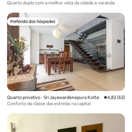
Quarto duplo com a melhor vista da cidade e varanda
Preferido dos hóspedes
Preferido dos hóspedes
Quarto privativo ⋅ Sri Jayawardenepura Kotte
4,82 de uma a
4,82 (63)
Conforto da classe das estrelas na capital