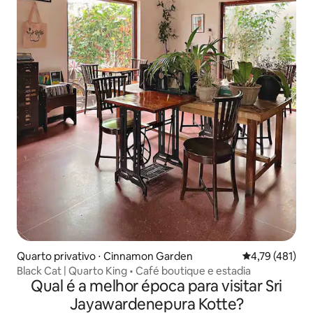
Quarto privativo ⋅ Cinnamon Garden
4,79 de uma av
4,79 (481)
Black Cat | Quarto King • Café boutique e estadia
Qual é a melhor época para visitar Sri
Jayawardenepura Kotte?