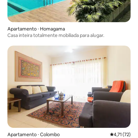
Apartamento ⋅ Homagama
Casa inteira totalmente mobiliada para alugar.
Apartamento ⋅ Colombo
4,71 de uma a
4,71 (72)