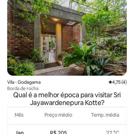
Vila ⋅ Godagama
4,75 de uma 
4,75 (4)
Borda de rocha
Qual é a melhor época para visitar Sri
Jayawardenepura Kotte?
Mês
Preço médio
Temp. média
Jan.
R$ 205
27 °C