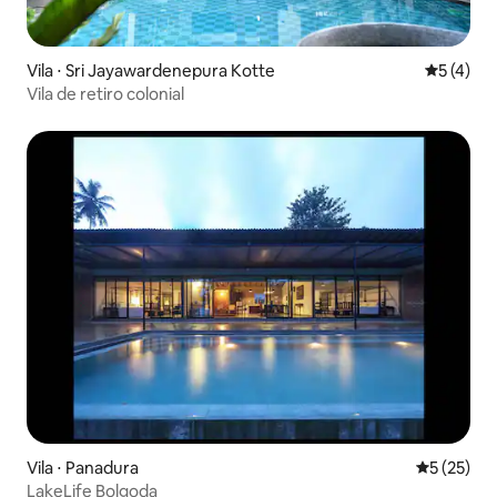
Vila ⋅ Sri Jayawardenepura Kotte
5 de uma 
5 (4)
Vila de retiro colonial
Vila ⋅ Panadura
5 de uma a
5 (25)
LakeLife Bolgoda