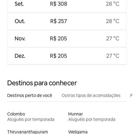
Set.
R$ 308
28 °C
Out.
R$ 257
28 °C
Nov.
R$ 205
27 °C
Dez.
R$ 205
27 °C
Destinos para conhecer
Destinos perto de você
Outros tipos de acomodações
Pr
Colombo
Munnar
Aluguéis por temporada
Aluguéis por temporada
Thiruvananthapuram
Weligama