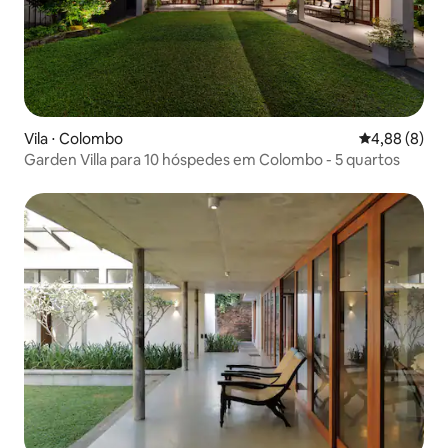
Vila ⋅ Colombo
4,88 de uma 
4,88 (8)
Garden Villa para 10 hóspedes em Colombo - 5 quartos