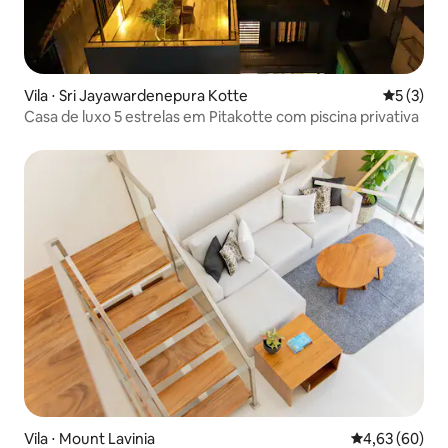
Vila ⋅ Sri Jayawardenepura Kotte
5 de uma 
5 (3)
Casa de luxo 5 estrelas em Pitakotte com piscina privativa
Vila ⋅ Mount Lavinia
4,63 de uma a
4,63 (60)