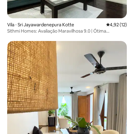
Vila ⋅ Sri Jayawardenepura Kotte
4,92 de uma a
4,92 (12)
Sithmi Homes: Avaliação Maravilhosa 9.0 | Ótima
Localização