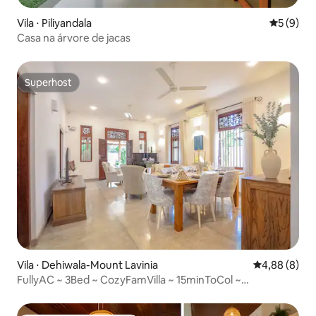
Vila ⋅ Piliyandala
5 de uma 
5 (9)
Casa na árvore de jacas
Superhost
Superhost
Vila ⋅ Dehiwala-Mount Lavinia
4,88 de uma 
4,88 (8)
FullyAC ~ 3Bed ~ CozyFamVilla ~ 15minToCol ~
Walk2Beach