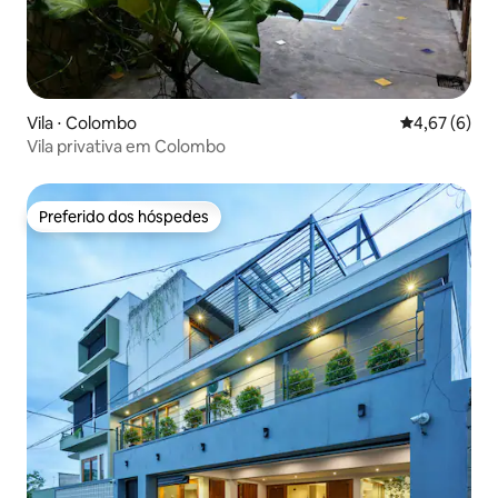
Vila ⋅ Colombo
4,67 de uma 
4,67 (6)
Vila privativa em Colombo
Preferido dos hóspedes
Preferido dos hóspedes