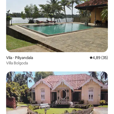
Vila ⋅ Piliyandala
4,89 de uma a
4,89 (35)
Villa Bolgoda