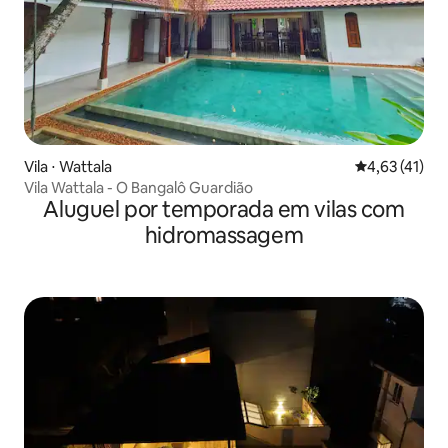
Vila ⋅ Wattala
4,63 de uma a
4,63 (41)
Vila Wattala - O Bangalô Guardião
Aluguel por temporada em vilas com
hidromassagem