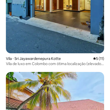
Vila ⋅ Sri Jayawardenepura Kotte
5 de uma a
5 (11)
Vila de luxo em Colombo com ótima localização (elevador
e piscina)