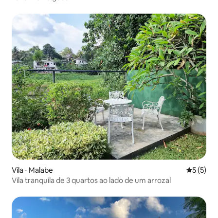
Vila ⋅ Malabe
5 de uma 
5 (5)
Vila tranquila de 3 quartos ao lado de um arrozal