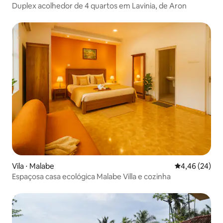
Duplex acolhedor de 4 quartos em Lavinia, de Aron
Vila ⋅ Malabe
4,46 de uma a
4,46 (24)
Espaçosa casa ecológica Malabe Villa e cozinha