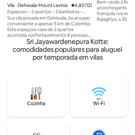
luxuoso
Bem-vindo à Red Ro
Vila ⋅ Dehiwala-Mount Lavinia
4,83 de uma avaliação média de
4,83 (12)
aconchegante e lu
Espaçoso ~ 2 quartos ~ 2 banheiros ~
tranquila rua sem 
FamVilla ~ Praia 2 km ~ G'den ~ PetOK
Sua vila privada em Dehiwala, local super
Rajagiriya, a 20 m
conveniente a apenas 5 km de Colombo.
financeiro de Colo
Esta espaçosa casa de 2 quartos
famílias ou grupo
acomoda confortavelmente 8 pessoas,
busca de uma viag
Sri Jayawardenepura Kotte:
com 1 cama king size e 3 camas queen
quartos com ar-co
size, perfeita para famílias ou grupos. ✧
em cada andar e m
comodidades populares para aluguel
Duas cozinhas totalmente equipadas
condicionado, cam
por temporada em vilas
(incluindo despensa de mordomo) ✧
roupeiros. • Cozin
Dois banheiros ultramodernos ✧
em plano aberto. • Cafeteira, torradeira,
Carregador de veículos elétricos e
chaleira, fogão de
estacionamento para 2 veículos ✧
máquina de lavar l
Jardim exuberante perfeito para noites
sala de jantar e á
relaxantes ✧ Smart TV de 55", 2
espaçosas para se
geladeiras, máquina de lavar roupa,
ferro de passar roupa, micro-ondas,
Cozinha
Wi-Fi
torradeira ✧ quarto adicional de
empregada/motorista com banheiro
privativo e muitas outras comodidades