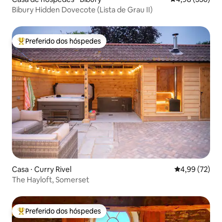
Bibury Hidden Dovecote (Lista de Grau II)
Preferido dos hóspedes
Entre os melhores preferidos dos hóspedes
Casa ⋅ Curry Rivel
4,99 de uma a
4,99 (72)
The Hayloft, Somerset
Preferido dos hóspedes
Entre os melhores preferidos dos hóspedes