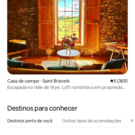
Casa de campo ⋅ Saint Briavels
5 de uma av
5 (369)
Escapada no Vale de Wye. Loft romântico em propriedade
de 40 acres
Destinos para conhecer
Destinos perto de você
Outros tipos de acomodações
Pr