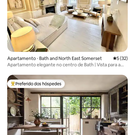
Apartamento ⋅ Bath and North East Somerset
5 de uma a
5 (32)
Apartamento elegante no centro de Bath | Vista para a
cidade
Preferido dos hóspedes
Entre os melhores preferidos dos hóspedes