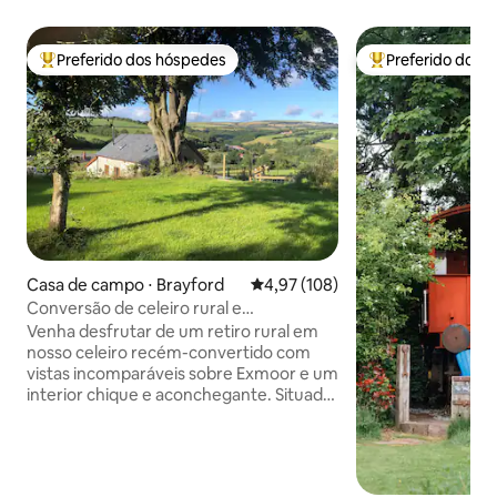
Preferido dos hóspedes
Preferido dos 
Entre os melhores preferidos dos hóspedes
Entre os melhore
Casa de campo ⋅ Brayford
4,97 de uma avaliação média de 
4,97 (108)
Conversão de celeiro rural e
aconchegante com vistas
Venha desfrutar de um retiro rural em
deslumbrantes.
nosso celeiro recém-convertido com
vistas incomparáveis sobre Exmoor e um
interior chique e aconchegante. Situado
em privado dentro de uma fazenda em
funcionamento, relaxe no espaçoso
pátio, jardim isolado ou na banheira de
hidromassagem de luxo. Cada quarto