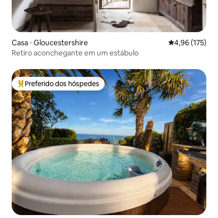
Casa ⋅ Gloucestershire
4,96 de uma av
4,96 (175)
Retiro aconchegante em um estábulo
Preferido dos hóspedes
Entre os melhores preferidos dos hóspedes