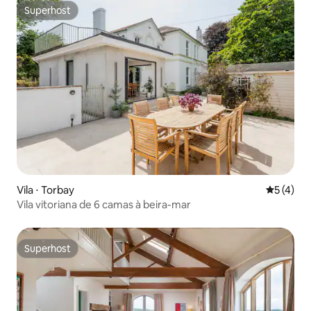
Superhost
Superhost
Vila ⋅ Torbay
5 de uma 
5 (4)
Vila vitoriana de 6 camas à beira-mar
Superhost
Superhost