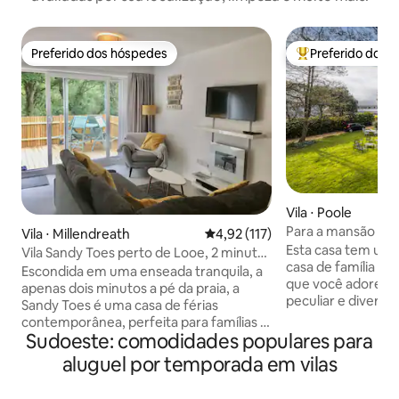
Preferido dos hóspedes
Preferido dos 
Preferido dos hóspedes
Entre os melhore
Vila ⋅ Poole
Para a mansão nasc
Vila ⋅ Millendreath
4,92 de uma avaliação média de 
4,92 (117)
cinema spa
Esta casa tem um e
Vila Sandy Toes perto de Looe, 2 minutos
casa de família po
a pé da praia
Escondida em uma enseada tranquila, a
que você adore. É
apenas dois minutos a pé da praia, a
peculiar e diverti
Sandy Toes é uma casa de férias
TV de 85 polegadas
contemporânea, perfeita para famílias e
deixar você de que
Sudoeste: comodidades populares para
casais. Relaxe em um deck privado,
escadas, um burac
totalmente fechado e elevado, com
aluguel por temporada em vilas
melhores jogos d
vista para o mar e a floresta, passeie pela
Relaxe e acalme s
areia, jante no bistrô/bar à beira-mar ou