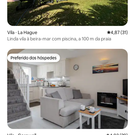
Vila ⋅ La Hague
4,87 de uma a
4,87 (31)
Linda vila à beira-mar com piscina, a 100 m da praia
Preferido dos hóspedes
Preferido dos hóspedes