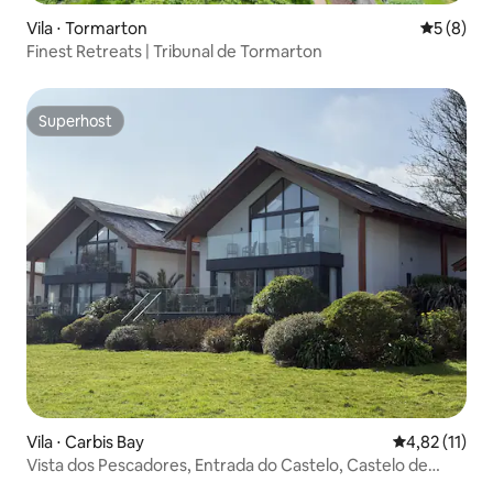
Vila ⋅ Tormarton
5 de uma 
5 (8)
Finest Retreats | Tribunal de Tormarton
Superhost
Superhost
Vila ⋅ Carbis Bay
4,82 de uma a
4,82 (11)
Vista dos Pescadores, Entrada do Castelo, Castelo de
Tregenna