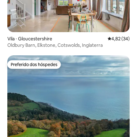
Vila ⋅ Gloucestershire
4,82 de uma a
4,82 (34)
Oldbury Barn, Elkstone, Cotswolds, Inglaterra
Preferido dos hóspedes
Preferido dos hóspedes