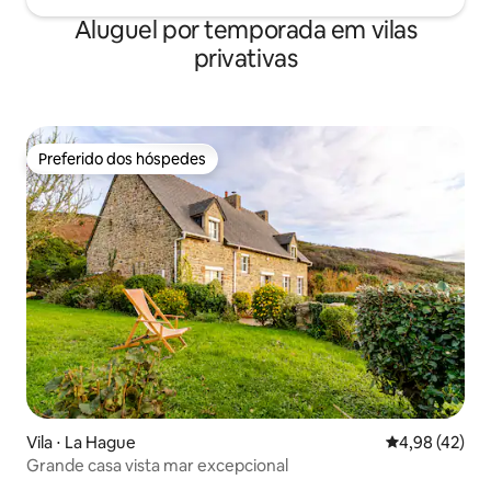
Aluguel por temporada em vilas
privativas
Preferido dos hóspedes
Preferido dos hóspedes
Vila ⋅ La Hague
4,98 de uma a
4,98 (42)
Grande casa vista mar excepcional