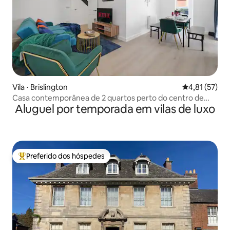
Vila ⋅ Brislington
4,81 de uma a
4,81 (57)
Casa contemporânea de 2 quartos perto do centro de
Aluguel por temporada em vilas de luxo
Bristol
Preferido dos hóspedes
Entre os melhores preferidos dos hóspedes