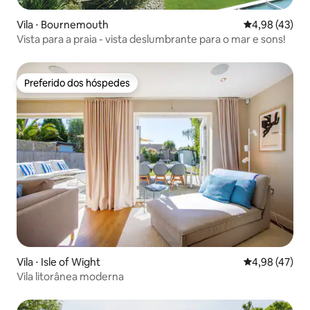
Vila ⋅ Bournemouth
4,98 de uma a
4,98 (43)
Vista para a praia - vista deslumbrante para o mar e sons!
Preferido dos hóspedes
Preferido dos hóspedes
Vila ⋅ Isle of Wight
4,98 de uma a
4,98 (47)
Vila litorânea moderna