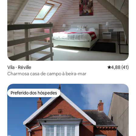
Vila ⋅ Réville
4,88 de uma a
4,88 (41)
Charmosa casa de campo à beira-mar
Preferido dos hóspedes
Preferido dos hóspedes