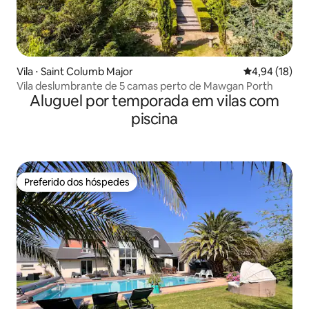
Vila ⋅ Saint Columb Major
4,94 de uma a
4,94 (18)
Vila deslumbrante de 5 camas perto de Mawgan Porth
Aluguel por temporada em vilas com
piscina
Preferido dos hóspedes
Preferido dos hóspedes