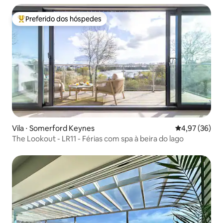
Preferido dos hóspedes
Entre os melhores preferidos dos hóspedes
Vila ⋅ Somerford Keynes
4,97 de uma a
4,97 (36)
The Lookout - LR11 - Férias com spa à beira do lago