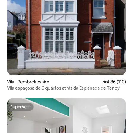
Vila ⋅ Pembrokeshire
4,86 de uma av
4,86 (110)
Vila espaçosa de 6 quartos atrás da Esplanada de Tenby
Superhost
Superhost