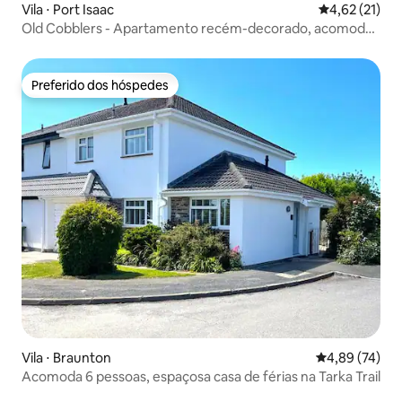
Vila ⋅ Port Isaac
4,62 de uma a
4,62 (21)
Old Cobblers - Apartamento recém-decorado, acomoda
4 pessoas
Preferido dos hóspedes
Preferido dos hóspedes
Vila ⋅ Braunton
4,89 de uma a
4,89 (74)
Acomoda 6 pessoas, espaçosa casa de férias na Tarka Trail