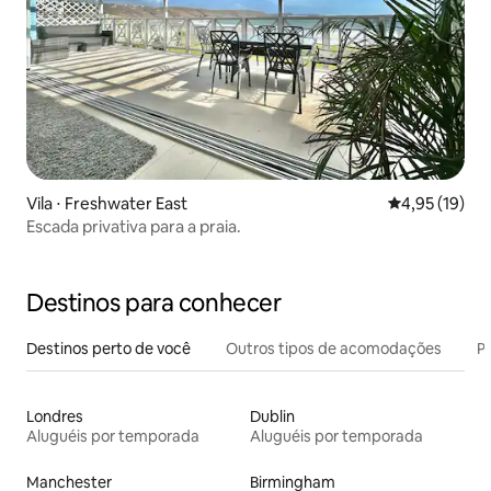
Vila ⋅ Freshwater East
4,95 de uma a
4,95 (19)
Escada privativa para a praia.
Destinos para conhecer
Destinos perto de você
Outros tipos de acomodações
Pr
Londres
Dublin
Aluguéis por temporada
Aluguéis por temporada
Manchester
Birmingham