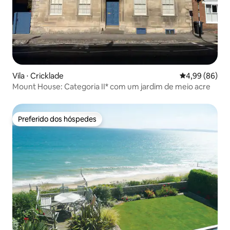
Vila ⋅ Cricklade
4,99 de uma av
4,99 (86)
Mount House: Categoria II* com um jardim de meio acre
Preferido dos hóspedes
Preferido dos hóspedes