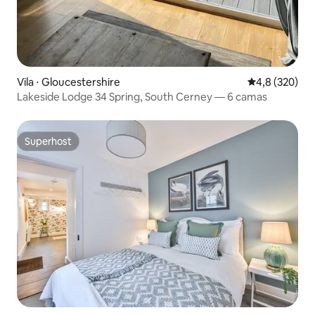
Vila ⋅ Gloucestershire
4,8 de uma av
4,8 (320)
Lakeside Lodge 34 Spring, South Cerney — 6 camas
Superhost
Superhost