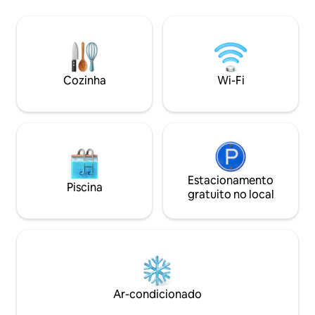
nosso gazebo e ba
caminhe pelo pitoresco caminho do
hidromassagem em
litoral até o histórico porto de Looe, a
permitidas festas 
apenas 1,6 km de distância. Com
um lugar perfeito 
capacidade para até 5 pessoas, Sandy
especiais e reuniõ
Toes é elegante, confortavelmente
hóspedes da casa 
mobiliado e de um único andar. Wi-Fi,
Cozinha
Wi-Fi
de solteira são be
roupa de cama e serviços públicos
incluídos. Adequado para cães.
Estacionamento
Piscina
gratuito no local
Ar-condicionado