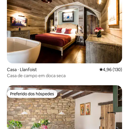
Casa ⋅ Llanfoist
4,96 de uma av
4,96 (130)
Casa de campo em doca seca
Preferido dos hóspedes
Preferido dos hóspedes