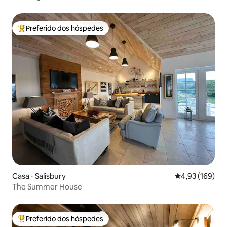
Preferido dos hóspedes
Entre os melhores preferidos dos hóspedes
Casa ⋅ Salisbury
4,93 de uma av
4,93 (169)
The Summer House
Preferido dos hóspedes
Entre os melhores preferidos dos hóspedes