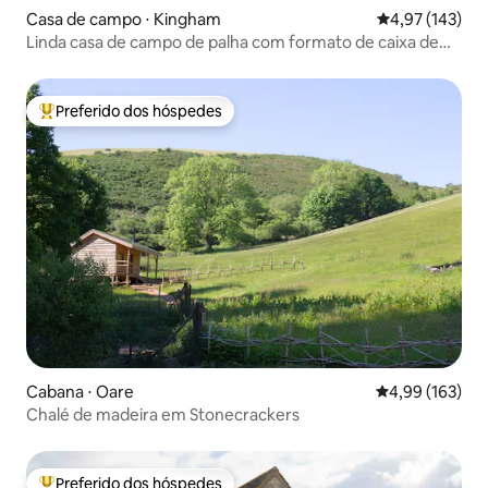
Casa de campo ⋅ Kingham
4,97 de uma av
4,97 (143)
Linda casa de campo de palha com formato de caixa de
chocolate
Preferido dos hóspedes
Entre os melhores preferidos dos hóspedes
Cabana ⋅ Oare
4,99 de uma av
4,99 (163)
Chalé de madeira em Stonecrackers
Preferido dos hóspedes