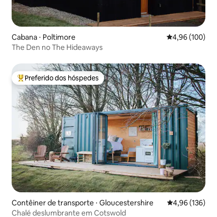
Cabana ⋅ Poltimore
4,96 de uma av
4,96 (100)
The Den no The Hideaways
Preferido dos hóspedes
Entre os melhores preferidos dos hóspedes
Contêiner de transporte ⋅ Gloucestershire
4,96 de uma av
4,96 (136)
Chalé deslumbrante em Cotswold