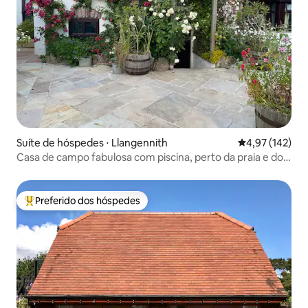
Suíte de hóspedes ⋅ Llangennith
4,97 de uma av
4,97 (142)
Casa de campo fabulosa com piscina, perto da praia e do
pub
Preferido dos hóspedes
Entre os melhores preferidos dos hóspedes