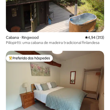
Cabana ⋅ Ringwood
4,94 de uma av
4,94 (313)
Piilopirtti: uma cabana de madeira tradicional finlandesa
Preferido dos hóspedes
Entre os melhores preferidos dos hóspedes