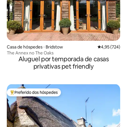
Casa de hóspedes ⋅ Bridstow
4,95 de uma av
4,95 (724)
The Annex no The Oaks
Aluguel por temporada de casas
privativas pet friendly
Preferido dos hóspedes
Entre os melhores preferidos dos hóspedes