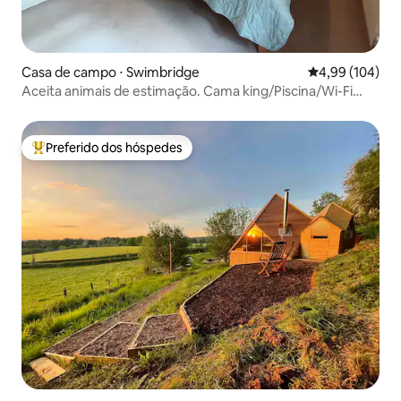
Casa de campo ⋅ Swimbridge
4,99 de uma av
4,99 (104)
Aceita animais de estimação. Cama king/Piscina/Wi-Fi
rápido/Animais
Preferido dos hóspedes
Entre os melhores preferidos dos hóspedes