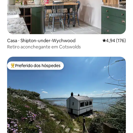
Casa ⋅ Shipton-under-Wychwood
4,94 de uma av
4,94 (176)
Retiro aconchegante em Cotswolds
Preferido dos hóspedes
Entre os melhores preferidos dos hóspedes