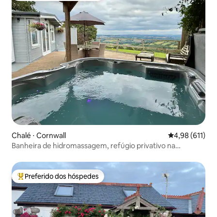
Chalé ⋅ Cornwall
4,98 de uma av
4,98 (611)
Banheira de hidromassagem, refúgio privativo na
Cornualha, vistas deslumbrantes
Preferido dos hóspedes
Entre os melhores preferidos dos hóspedes