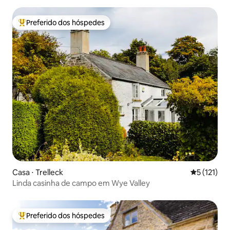
Preferido dos hóspedes
Entre os melhores preferidos dos hóspedes
Casa ⋅ Trelleck
5 de uma av
5 (121)
Linda casinha de campo em Wye Valley
Preferido dos hóspedes
Entre os melhores preferidos dos hóspedes