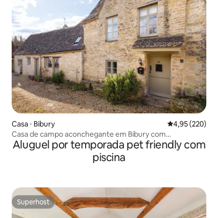
Casa ⋅ Bibury
4,95 de uma av
4,95 (220)
Casa de campo aconchegante em Bibury com
Aluguel por temporada pet friendly com
estacionamento
piscina
Superhost
Superhost