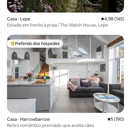
Casa ⋅ Lepe
4,98 de uma av
4,98 (145)
Estadia em frente à praia | The Watch House, Lepe
Preferido dos hóspedes
Entre os melhores preferidos dos hóspedes
Casa ⋅ Harrowbarrow
5 de uma av
5 (190)
Retiro romântico premiado que aceita cães