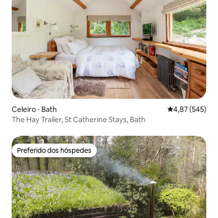
Celeiro ⋅ Bath
4,87 de uma av
4,87 (545)
The Hay Trailer, St Catherine Stays, Bath
Preferido dos hóspedes
Preferido dos hóspedes