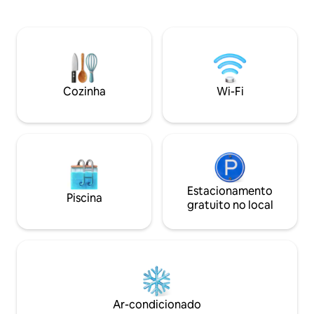
panorâmicas para o campo de Exmoor.
a terra do Nationa
Reconecte-se com a natureza e uns
perfeita para aqu
com os outros – sem TV, apenas
escapar da poluiçã
entardeceres, luz das estrelas e canto
ao fogo, observar
dos pássaros. Roupas de cama de luxo,
nadar em praias is
produtos de higiene pessoal ecológicos
estradas rurais pa
e um pátio privativo garantem um retiro
pedaço mais selva
Cozinha
Wi-Fi
romântico para recordar (e sim, seu cão
litoral inglês.
bem comportado é bem-vindo!).
Estacionamento
Piscina
gratuito no local
Ar-condicionado