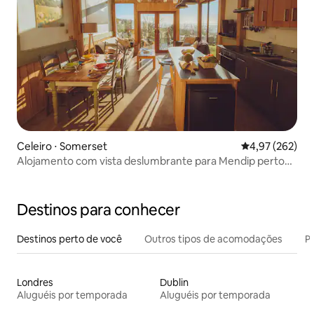
Celeiro ⋅ Somerset
4,97 de uma av
4,97 (262)
Alojamento com vista deslumbrante para Mendip perto
de Wells
Destinos para conhecer
Destinos perto de você
Outros tipos de acomodações
Pr
Londres
Dublin
Aluguéis por temporada
Aluguéis por temporada