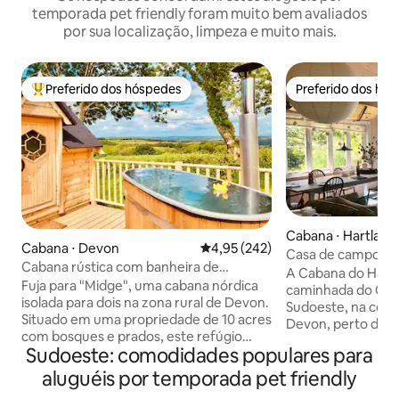
temporada pet friendly foram muito bem avaliados
por sua localização, limpeza e muito mais.
Preferido dos hóspedes
Preferido dos hó
Entre os melhores preferidos dos hóspedes
Preferido dos hó
Cabana ⋅ Hartland
Cabana ⋅ Devon
4,95 de uma avaliação média de 
4,95 (242)
Casa de campo de 
Cabana rústica com banheira de
Welcombe Mouth
A Cabana do Harry
hidromassagem e vista para Exmoor
Fuja para "Midge", uma cabana nórdica
caminhada do Cam
isolada para dois na zona rural de Devon.
Sudoeste, na cost
Situado em uma propriedade de 10 acres
Devon, perto da f
com bosques e prados, este refúgio
Cornualha. É um e
Sudoeste: comodidades populares para
acolhedor apresenta uma banheira de
arejado - complet
hidromassagem a lenha sob as estrelas,
forno de pizza e 
aluguéis por temporada pet friendly
um fogão a lenha crepitante e vistas
equipada - com ex