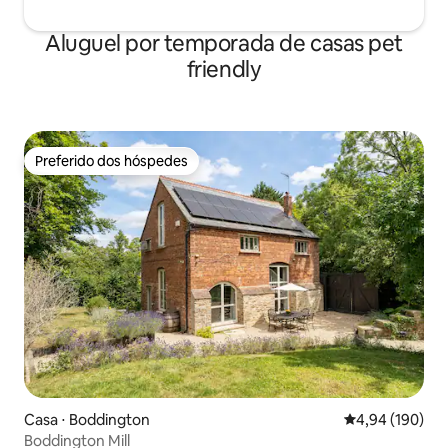
Aluguel por temporada de casas pet
friendly
Preferido dos hóspedes
Preferido dos hóspedes
Casa ⋅ Boddington
4,94 de uma av
4,94 (190)
Boddington Mill