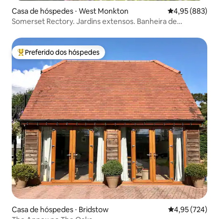
Casa de hóspedes ⋅ West Monkton
4,95 de uma ava
4,95 (883)
Somerset Rectory. Jardins extensos. Banheira de
hidromassagem
Preferido dos hóspedes
Entre os melhores preferidos dos hóspedes
Casa de hóspedes ⋅ Bridstow
4,95 de uma av
4,95 (724)