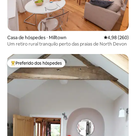
Casa de hóspedes ⋅ Milltown
4,98 de uma ava
4,98 (260)
Um retiro rural tranquilo perto das praias de North Devon
Preferido dos hóspedes
Entre os melhores preferidos dos hóspedes