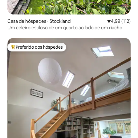
Casa de hóspedes ⋅ Stockland
4,99 de uma av
4,99 (112)
Um celeiro estiloso de um quarto ao lado de um riacho.
Preferido dos hóspedes
Entre os melhores preferidos dos hóspedes