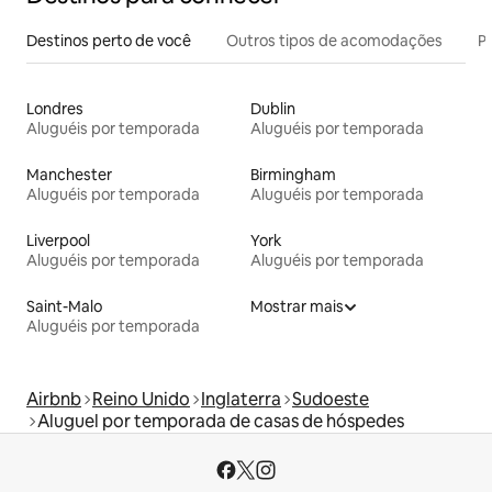
Destinos perto de você
Outros tipos de acomodações
Pr
Londres
Dublin
Aluguéis por temporada
Aluguéis por temporada
Manchester
Birmingham
Aluguéis por temporada
Aluguéis por temporada
Liverpool
York
Aluguéis por temporada
Aluguéis por temporada
Saint-Malo
Mostrar mais
Aluguéis por temporada
Airbnb
Reino Unido
Inglaterra
Sudoeste
Aluguel por temporada de casas de hóspedes