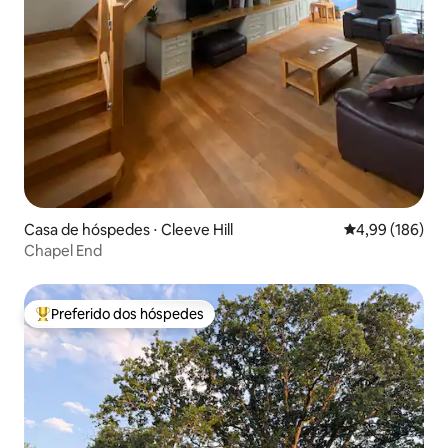
Casa de hóspedes ⋅ Cleeve Hill
4,99 de uma av
4,99 (186)
Chapel End
Preferido dos hóspedes
Entre os melhores preferidos dos hóspedes