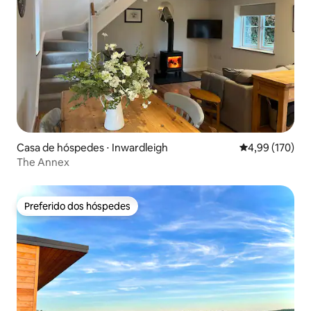
Casa de hóspedes ⋅ Inwardleigh
4,99 de uma av
4,99 (170)
The Annex
Preferido dos hóspedes
Preferido dos hóspedes