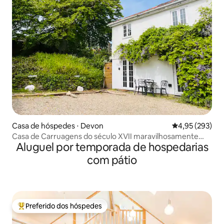
Casa de hóspedes ⋅ Devon
4,95 de uma av
4,95 (293)
Casa de Carruagens do século XVII maravilhosamente
Aluguel por temporada de hospedarias
reformada
com pátio
Preferido dos hóspedes
Entre os melhores preferidos dos hóspedes