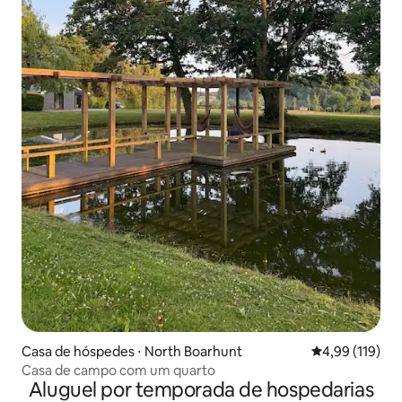
Casa de hóspedes ⋅ North Boarhunt
4,99 de uma av
4,99 (119)
Casa de campo com um quarto
Aluguel por temporada de hospedarias