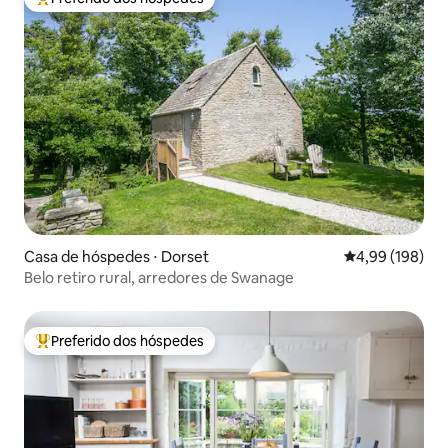
Entre os melhores preferidos dos hóspedes
Casa de hóspedes ⋅ Dorset
4,99 de uma av
4,99 (198)
Belo retiro rural, arredores de Swanage
Preferido dos hóspedes
Entre os melhores preferidos dos hóspedes