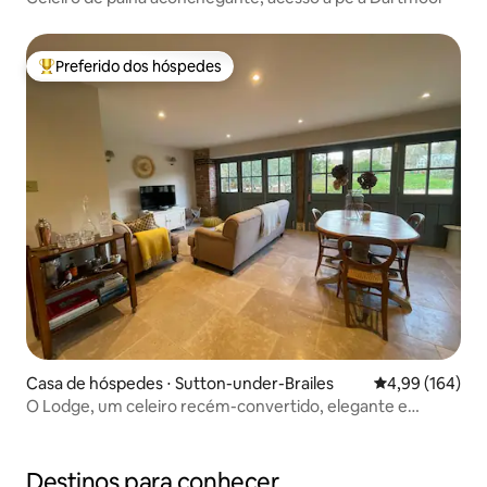
Preferido dos hóspedes
Entre os melhores preferidos dos hóspedes
Casa de hóspedes ⋅ Sutton-under-Brailes
4,99 de uma av
4,99 (164)
O Lodge, um celeiro recém-convertido, elegante e
aconchegante.
Destinos para conhecer