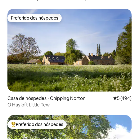
terrenos 5*
Preferido dos hóspedes
Preferido dos hóspedes
Casa de hóspedes ⋅ Chipping Norton
5 de uma av
5 (494)
O Hayloft Little Tew
Preferido dos hóspedes
Entre os melhores preferidos dos hóspedes