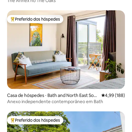
The Annex no The Oaks
Preferido dos hóspedes
Entre os melhores preferidos dos hóspedes
Casa de hóspedes ⋅ Bath and North East Som
4,99 de uma av
4,99 (188)
erset
Anexo independente contemporâneo em Bath
Preferido dos hóspedes
Entre os melhores preferidos dos hóspedes