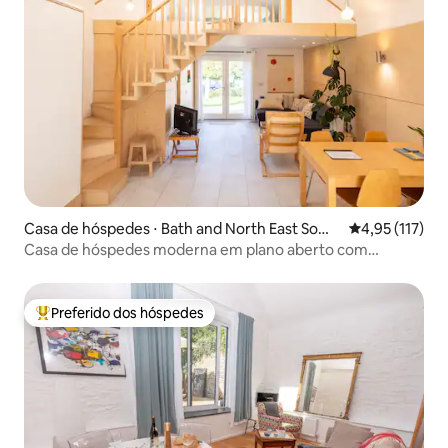
Casa de hóspedes ⋅ Bath and North East Some
4,95 de uma av
4,95 (117)
rset
Casa de hóspedes moderna em plano aberto com
carregamento de veículos elétricos
Preferido dos hóspedes
Entre os melhores preferidos dos hóspedes