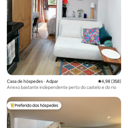
Casa de hóspedes ⋅ Adpar
4,98 de uma ava
4,98 (358)
Anexo bastante independente perto do castelo e do rio
Preferido dos hóspedes
Entre os melhores preferidos dos hóspedes