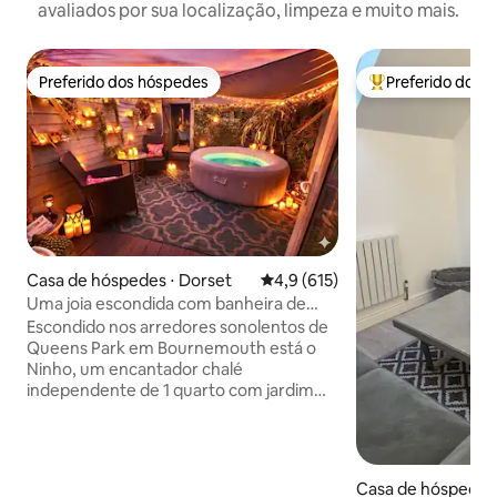
avaliados por sua localização, limpeza e muito mais.
Preferido dos hóspedes
Preferido dos 
Preferido dos hóspedes
Entre os melhore
Casa de hóspedes ⋅ Dorset
4,9 de uma avaliação média de 
4,9 (615)
Uma joia escondida com banheira de
hidromassagem privativa e jardim.
Escondido nos arredores sonolentos de
Queens Park em Bournemouth está o
Ninho, um encantador chalé
independente de 1 quarto com jardim
privativo e banheira de hidromassagem.
O Ninho fica a 4 minutos a pé de um
aluguel de bicicletas e aluguel de
scooters elétricas, lojas locais, bares e
Casa de hóspedes 
restaurantes. As praias de areia de