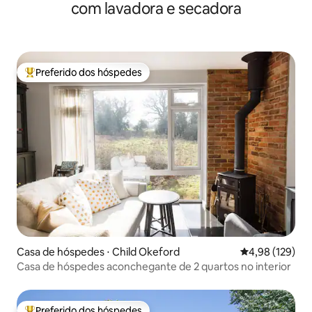
com lavadora e secadora
Preferido dos hóspedes
Entre os melhores preferidos dos hóspedes
Casa de hóspedes ⋅ Child Okeford
4,98 de uma av
4,98 (129)
Casa de hóspedes aconchegante de 2 quartos no interior
Preferido dos hóspedes