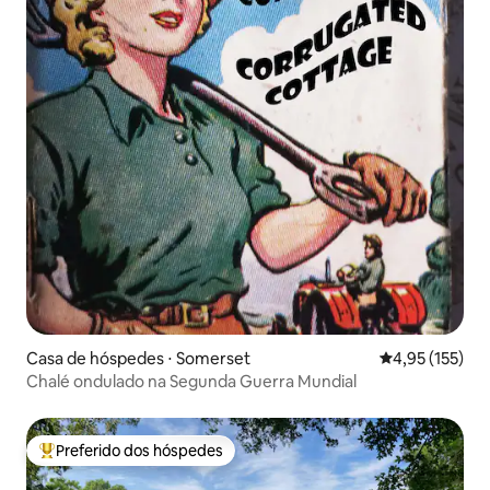
Casa de hóspedes ⋅ Somerset
4,95 de uma av
4,95 (155)
Chalé ondulado na Segunda Guerra Mundial
Preferido dos hóspedes
Entre os melhores preferidos dos hóspedes