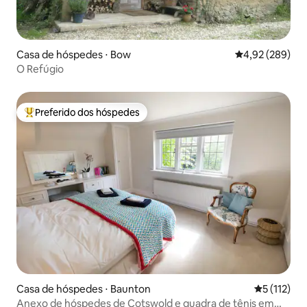
Casa de hóspedes ⋅ Bow
4,92 de uma ava
4,92 (289)
O Refúgio
Preferido dos hóspedes
Entre os melhores preferidos dos hóspedes
Casa de hóspedes ⋅ Baunton
5 de uma av
5 (112)
Anexo de hóspedes de Cotswold e quadra de tênis em