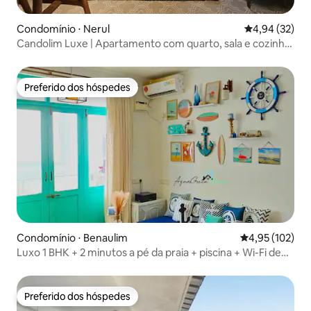
Condomínio ⋅ Nerul
4,94 de uma a
4,94 (32)
Candolim Luxe | Apartamento com quarto, sala e cozinha
luxuoso da Tarashi Homes
Preferido dos hóspedes
Preferido dos hóspedes
Condomínio ⋅ Benaulim
4,95 de uma av
4,95 (102)
Luxo 1 BHK + 2 minutos a pé da praia + piscina + Wi-Fi de
alta velocidade
Preferido dos hóspedes
Preferido dos hóspedes