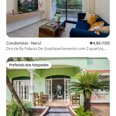
Condomínio ⋅ Nerul
4,86 de uma av
4,86 (133)
Drizzle By Palacio De Goa|Apartamento com 2 quartos,
sala e cozinha novo em folha|Perto da praia
Preferido dos hóspedes
Preferido dos hóspedes