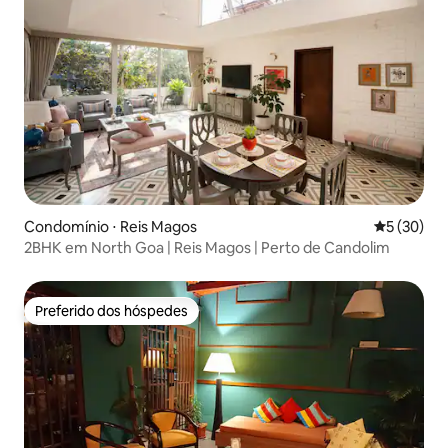
Condomínio ⋅ Reis Magos
5 de uma a
5 (30)
2BHK em North Goa | Reis Magos | Perto de Candolim
Preferido dos hóspedes
Preferido dos hóspedes