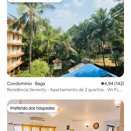
Entre os melhores preferidos dos hóspedes
Condomínio ⋅ Baga
4,94 de uma av
4,94 (142)
Residência Serenity - Apartamento de 2 quartos - Wi-Fi,
Backup de Energia
Preferido dos hóspedes
Preferido dos hóspedes