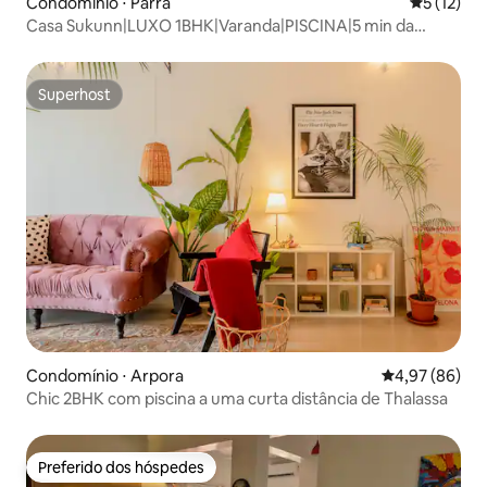
Condomínio ⋅ Parra
5 de uma a
5 (12)
Casa Sukunn|LUXO 1BHK|Varanda|PISCINA|5 min da
PRAIA|ACADEMIA
Superhost
Superhost
Condomínio ⋅ Arpora
4,97 de uma a
4,97 (86)
Chic 2BHK com piscina a uma curta distância de Thalassa
Preferido dos hóspedes
Preferido dos hóspedes