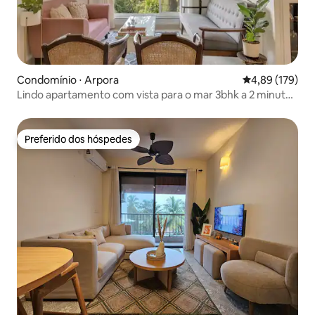
Condomínio ⋅ Arpora
4,89 de uma av
4,89 (179)
Lindo apartamento com vista para o mar 3bhk a 2 minutos
da praia
Preferido dos hóspedes
Preferido dos hóspedes