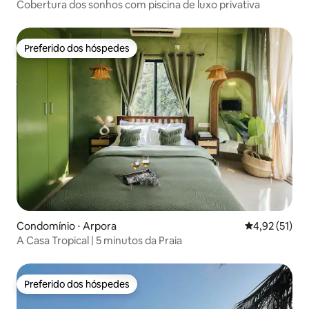
Cobertura dos sonhos com piscina de luxo privativa
Preferido dos hóspedes
Preferido dos hóspedes
Condomínio ⋅ Arpora
4,92 de uma a
4,92 (51)
A Casa Tropical | 5 minutos da Praia
Preferido dos hóspedes
Preferido dos hóspedes