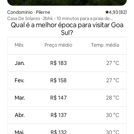
Condomínio ⋅ Pilerne
4,93 de uma a
4,93 (82)
Casa De Solares -2bhk - 10 minutos para a praia de
Qual é a melhor época para visitar Goa
Candolim.
Sul?
Mês
Preço médio
Temp. média
Jan.
R$ 183
27 °C
Fev.
R$ 158
27 °C
Mar.
R$ 147
28 °C
Abr.
R$ 137
30 °C
Mai.
R$ 132
30 °C