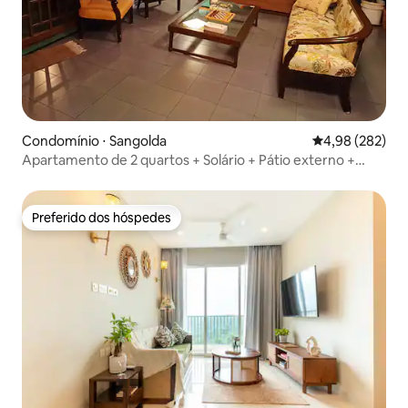
Condomínio ⋅ Sangolda
4,98 de uma ava
4,98 (282)
Apartamento de 2 quartos + Solário + Pátio externo +
Estacionamento coberto
Preferido dos hóspedes
Preferido dos hóspedes