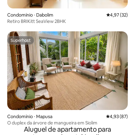
Condomínio ⋅ Dabolim
4,97 de uma a
4,97 (32)
Retiro BRIKitt SeaView 2BHK
Superhost
Superhost
Condomínio ⋅ Mapusa
4,93 de uma a
4,93 (87)
O duplex da árvore de mangueira em Siolim
Aluguel de apartamento para