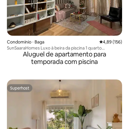
Condomínio ⋅ Baga
4,89 de uma av
4,89 (156)
SunSaaraHomes Luxo à beira da piscina 1 quarto
Aluguel de apartamento para
Estacionamento Wi-Fi
temporada com piscina
Superhost
Superhost