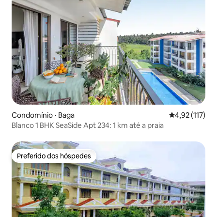
Condomínio ⋅ Baga
4,92 de uma av
4,92 (117)
Blanco 1 BHK SeaSide Apt 234: 1 km até a praia
Preferido dos hóspedes
Preferido dos hóspedes