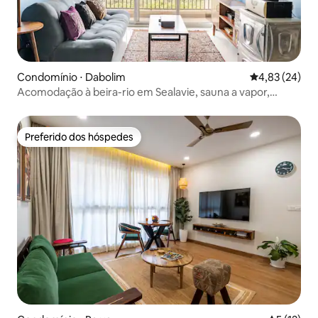
Condomínio ⋅ Dabolim
4,83 de uma a
4,83 (24)
Acomodação à beira-rio em Sealavie, sauna a vapor,
piscina, academia
Preferido dos hóspedes
Preferido dos hóspedes