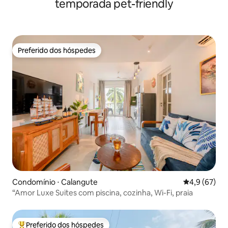
temporada pet-friendly
Preferido dos hóspedes
Preferido dos hóspedes
Condomínio ⋅ Calangute
4,9 de uma a
4,9 (67)
“Amor Luxe Suites com piscina, cozinha, Wi-Fi, praia
Preferido dos hóspedes