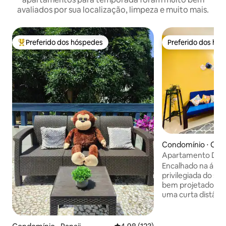
avaliados por sua localização, limpeza e muito mais.
Preferido dos hóspedes
Preferido dos hó
Entre os melhores preferidos dos hóspedes
Preferido dos hó
Condomínio ⋅ Col
Apartamento Desig
da praia | Wi-Fi de 
Encalhado na área
piscina
privilegiada do su
bem projetado 1 BH
uma curta distânc
Colva de Goa,mas
local tranquilo. N
beira-mar está re