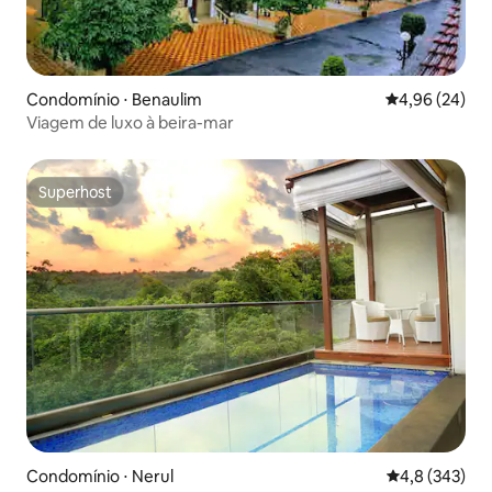
Condomínio ⋅ Benaulim
4,96 de uma a
4,96 (24)
Viagem de luxo à beira-mar
Superhost
Superhost
Condomínio ⋅ Nerul
4,8 de uma av
4,8 (343)