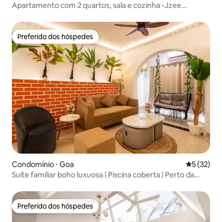
Apartamento com 2 quartos, sala e cozinha -Jzee
Homestays- 12 minutos a pé da praia
Preferido dos hóspedes
Preferido dos hóspedes
Condomínio ⋅ Goa
5 de uma a
5 (32)
Suíte familiar boho luxuosa | Piscina coberta | Perto da
praia
Preferido dos hóspedes
Preferido dos hóspedes