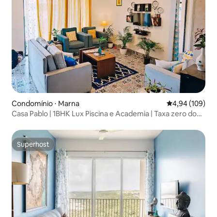
Condomínio ⋅ Marna
4,94 de uma av
4,94 (109)
Casa Pablo | 1BHK Lux Piscina e Academia | Taxa zero do
Airbnb
Superhost
Superhost