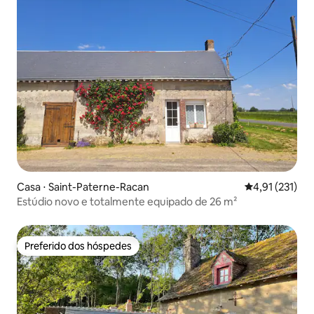
Casa ⋅ Saint-Paterne-Racan
4,91 de uma av
4,91 (231)
Estúdio novo e totalmente equipado de 26 m²
Preferido dos hóspedes
Preferido dos hóspedes