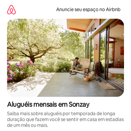
Pular
para
Anuncie seu espaço no Airbnb
o
conteúdo
Aluguéis mensais em Sonzay
Saiba mais sobre aluguéis por temporada de longa
duração que fazem você se sentir em casa em estadias
de um mês ou mais.