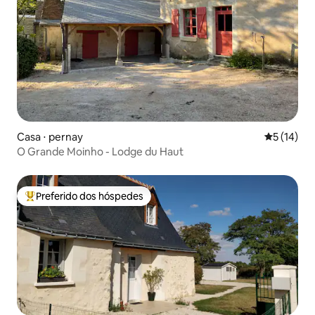
Casa ⋅ pernay
5 de uma a
5 (14)
O Grande Moinho - Lodge du Haut
Preferido dos hóspedes
Entre os melhores preferidos dos hóspedes