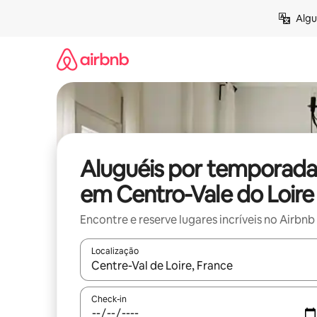
Pular
Algu
para
o
conteúdo
Aluguéis por temporada
em Centro-Vale do Loire
Encontre e reserve lugares incríveis no Airbnb
Localização
Quando os resultados estiverem disponíveis, expl
Check-in