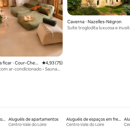
édia de 5, 407 avaliações
Caverna ⋅ Nazelles-Négron
Suíte troglodita luxuosa e inusi
a ficar ⋅ Cour-Chev
4,93 de uma avaliação média de 5, 75 avalia
4,93 (75)
i com ar-condicionado • Sauna
ida privativa
Aluguéis por temporada com banheira de hidromassagem
Aluguéis de apartamentos
Aluguéis de espaços em frente à praia
Centro-Vale do Loire
Centro-Vale do Loire
Cen