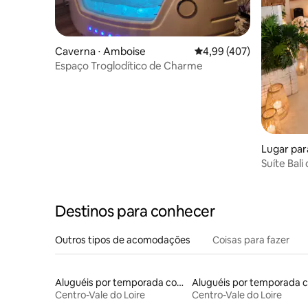
Caverna ⋅ Amboise
4,99 de uma avaliação m
4,99 (407)
Espaço Troglodítico de Charme
Lugar par
erny
Suíte Bal
seca e úm
Destinos para conhecer
Outros tipos de acomodações
Coisas para fazer
Aluguéis por temporada com sauna
Centro-Vale do Loire
Centro-Vale do Loire