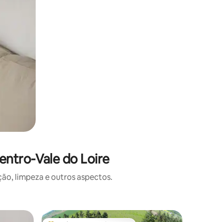
ntro-Vale do Loire
o, limpeza e outros aspectos.
Apartame