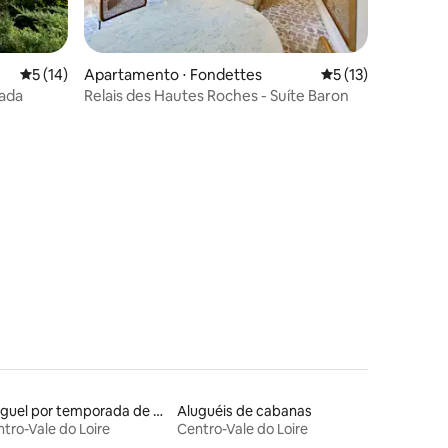
5 de uma avaliação média de 5, 14 avaliações
5 (14)
Apartamento ⋅ Fondettes
5 de uma avaliação
5 (13)
tada
Relais des Hautes Roches - Suíte Baron
ções
Aluguel por temporada de barcos
Aluguéis de cabanas
tro-Vale do Loire
Centro-Vale do Loire