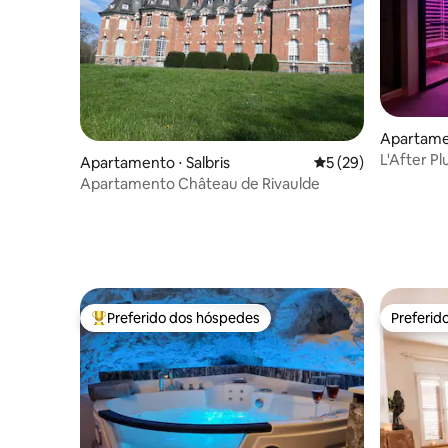
Apartame
L'After P
Apartamento ⋅ Salbris
5 de uma avaliação 
5 (29)
Tours cen
Apartamento Château de Rivaulde
Preferido dos hóspedes
Preferid
Entre os melhores preferidos dos hóspedes
Preferid