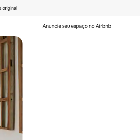
 original
Anuncie seu espaço no Airbnb
 deslizando o dedo na tela.