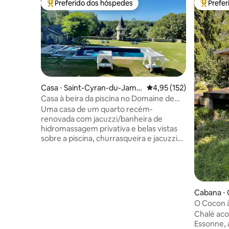
Preferido dos hóspedes
Prefe
Entre os melhores preferidos dos hóspedes
Entre os
Casa ⋅ Saint-Cyran-du-Jamb
4,95 de uma avaliação m
4,95 (152)
ot
Casa à beira da piscina no Domaine de
Migny
Uma casa de um quarto recém-
renovada com jacuzzi/banheira de
hidromassagem privativa e belas vistas
sobre a piscina, churrasqueira e jacuzzi
transbordante. A piscina é compartilhada
com 1 outra pequena locação. Situado no
local de um castelo do século XV e de
uma fazenda de criação de cavalos em
40 acres de bela paisagem e caminhadas
Cabana ⋅ 
encantadoras. Banheiro privativo
e
O Cocon à
deslumbrante e cozinha de luxo. Cama
Chalé aco
king size com colchão ortopédico e
Essonne, 
lençóis egípcios. Todas as toalhas,