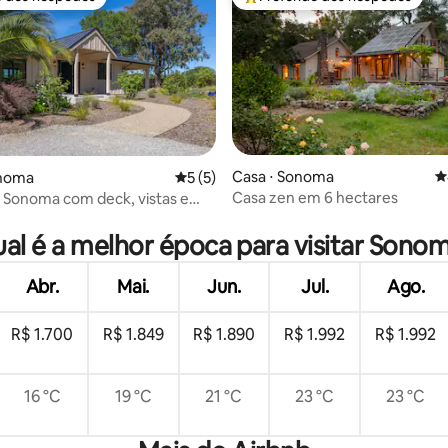
o dos hóspedes
Entre os melhores preferidos d
édia de 5, 375 avaliações
Casa ⋅ Sonoma
4
onoma
5 de uma avaliação média de 5, 5 avalia
5 (5)
Casa zen em 6 hectares
 Sonoma com deck, vistas e
eira
al é a melhor época para visitar Sono
Abr.
Mai.
Jun.
Jul.
Ago.
R$ 1.700
R$ 1.849
R$ 1.890
R$ 1.992
R$ 1.992
16 °C
19 °C
21 °C
23 °C
23 °C