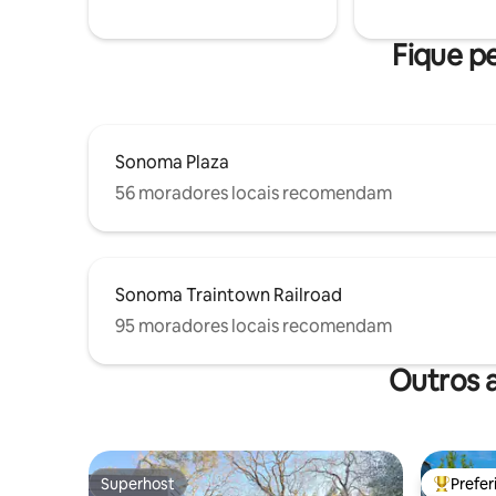
mesa de ja
uma estadia perfeitamente relaxante. 🌺
gigante e 
🙏 🌺
infantis, 
Fique p
Sonoma Plaza
56 moradores locais recomendam
Sonoma Traintown Railroad
95 moradores locais recomendam
Outros 
Superhost
Prefe
Superhost
Entre os