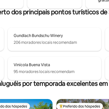
gratui
ntar, lareira Corn-hole, jenga
minutos) Armstrong Giant Red
jogos de tabuleiro Livros
minutos)
jogos e itens para bebês
erto dos principais pontos turísticos d
Gundlach Bundschu Winery
206 moradores locais recomendam
Vinícola Buena Vista
95 moradores locais recomendam
aluguéis por temporada excelentes e
rido dos hóspedes
Preferido dos hóspedes
 melhores preferidos dos hóspedes
Entre os melhores preferidos d