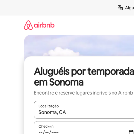
Pular
Algu
para
o
conteúdo
Aluguéis por temporada
em Sonoma
Encontre e reserve lugares incríveis no Airbnb
Localização
Quando os resultados estiverem disponíveis, expl
Check-in