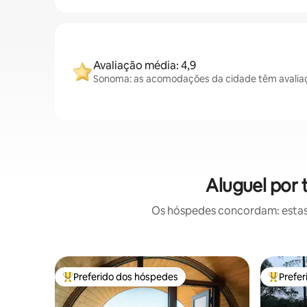
Avaliação média: 4,9
Sonoma: as acomodações da cidade têm avaliaç
Aluguel por
Os hóspedes concordam: estas
Preferido dos hóspedes
Prefe
Entre os melhores preferidos dos hóspedes
Entre os