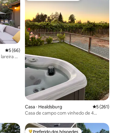
ções
5 de uma avaliação média de 5, 66 avaliações
5 (66)
lareira e
Casa ⋅ Healdsburg
5 de uma avaliação 
5 (261)
Casa de campo com vinhedo de 4
hectares com banheira de
hidromassagem e quadra de bocha
Preferido dos hóspedes