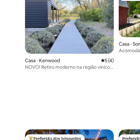
Casa ⋅ S
Acomodaç
Sonoma
Casa ⋅ Kenwood
5 de uma avaliação
5 (4)
NOVO! Retiro moderno na região vinícola
no Vale de Sonoma!
Preferido dos hóspedes
Preferid