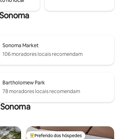
to no local
woods (30
Sonoma Vista!
e Sonoma
Sonoma Market
106 moradores locais recomendam
Bartholomew Park
78 moradores locais recomendam
m Sonoma
Preferido dos hóspedes
os hóspedes
Entre os melhores preferidos dos hóspedes