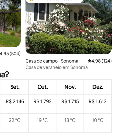
os hóspedes
Entre os melhores preferidos dos hóspedes
,95 de uma avaliação média de 5, 504 avaliações
4,95 (504)
ções
Casa de campo ⋅ Sonoma
4,98 de uma avaliação 
4,98 (124)
Casa de veraneio em Sonoma
ma?
Set.
Out.
Nov.
Dez.
R$ 2.146
R$ 1.792
R$ 1.715
R$ 1.613
22 °C
19 °C
13 °C
10 °C