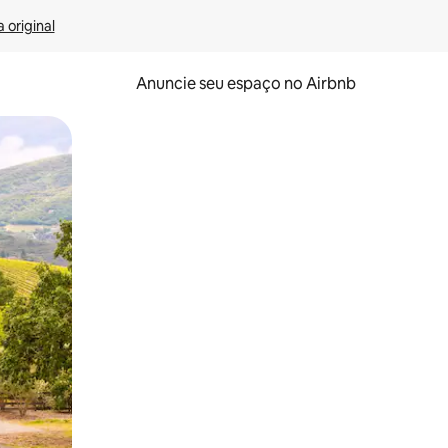
 original
Anuncie seu espaço no Airbnb
 deslizando o dedo na tela.