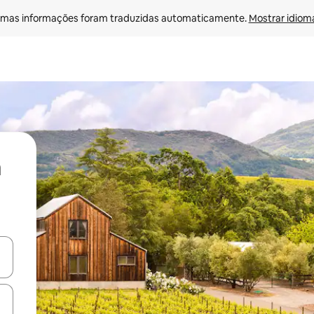
mas informações foram traduzidas automaticamente. 
Mostrar idioma
ore-os usando as seta para cima e para baixo do teclado ou tocando e