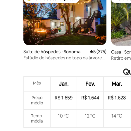
Entre os melhores preferidos dos hóspedes
Preferid
Suíte de hóspedes ⋅ Sonoma
5 de uma avaliação m
5 (375)
Casa ⋅ S
Estúdio de hóspedes no topo da árvore
Retiro em
em uma fazenda em Sonoma
churrasqu
Qu
Mês
Jan.
Fev.
Mar.
R$ 1.659
R$ 1.644
R$ 1.628
Preço
médio
10 °C
12 °C
14 °C
Temp.
média