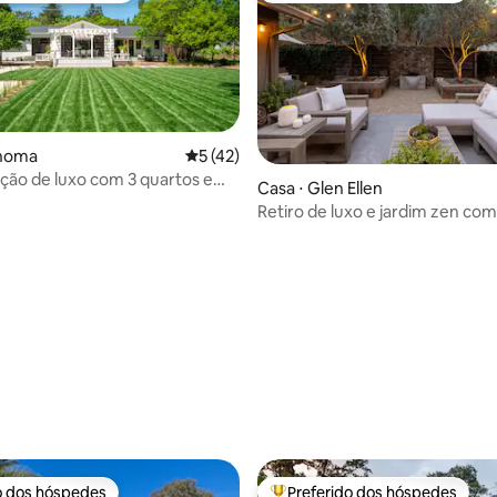
onoma
5 de uma avaliação média de 5, 42 avalia
5 (42)
ão de luxo com 3 quartos em
Casa ⋅ Glen Ellen
Retiro de luxo e jardim zen com 
 média de 5, 4 avaliações
banheira de hidromassagem
o dos hóspedes
Preferido dos hóspedes