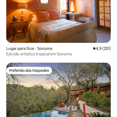
Lugar para ficar ⋅ Sonoma
4,9 de uma av
4,9 (251)
Estúdio artístico tropical em Sonoma
Preferido dos hóspedes
Preferido dos hóspedes