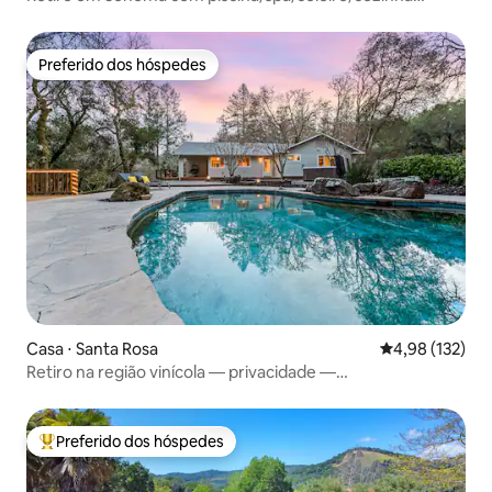
OD/pomar
Preferido dos hóspedes
Preferido dos hóspedes
Casa ⋅ Santa Rosa
4,98 de uma av
4,98 (132)
Retiro na região vinícola — privacidade —
spa/piscina/jogos
Preferido dos hóspedes
Entre os melhores preferidos dos hóspedes