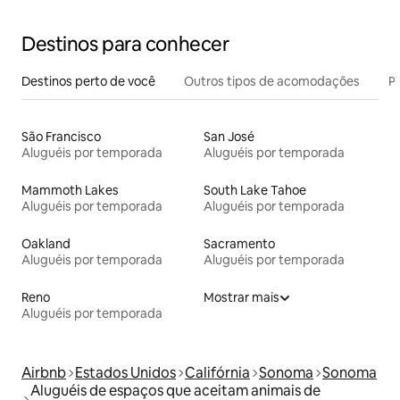
Destinos para conhecer
Destinos perto de você
Outros tipos de acomodações
Pr
São Francisco
San José
Aluguéis por temporada
Aluguéis por temporada
Mammoth Lakes
South Lake Tahoe
Aluguéis por temporada
Aluguéis por temporada
Oakland
Sacramento
Aluguéis por temporada
Aluguéis por temporada
Reno
Mostrar mais
Aluguéis por temporada
Airbnb
Estados Unidos
Califórnia
Sonoma
Sonoma
Aluguéis de espaços que aceitam animais de