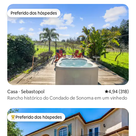
Preferido dos hóspedes
Preferido dos hóspedes
Casa ⋅ Sebastopol
4,94 de uma av
4,94 (318)
Rancho histórico do Condado de Sonoma em um vinhedo
Preferido dos hóspedes
Entre os melhores preferidos dos hóspedes