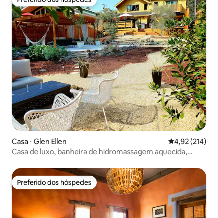
Preferido dos hóspedes
Casa ⋅ Glen Ellen
4,92 de uma av
4,92 (214)
Casa de luxo, banheira de hidromassagem aquecida,
caminhada até restaurantes
Preferido dos hóspedes
Preferido dos hóspedes