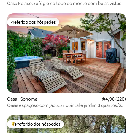
Casa Relaxo: refúgio no topo do monte com belas vistas
Preferido dos hóspedes
Preferido dos hóspedes
Casa ⋅ Sonoma
4,98 de uma ava
4,98 (220)
Oásis espaçoso com jacuzzi, quintal e jardim 3 quartos/2
banheiros
Preferido dos hóspedes
Entre os melhores preferidos dos hóspedes