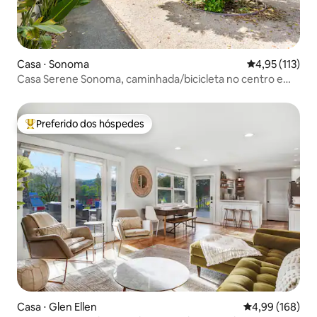
Casa ⋅ Sonoma
4,95 de uma av
4,95 (113)
Casa Serene Sonoma, caminhada/bicicleta no centro em
minutos
Preferido dos hóspedes
Entre os melhores preferidos dos hóspedes
Casa ⋅ Glen Ellen
4,99 de uma av
4,99 (168)