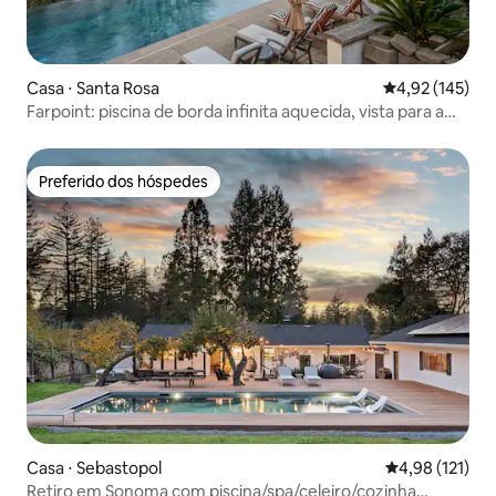
Casa ⋅ Santa Rosa
4,92 de uma av
4,92 (145)
Farpoint: piscina de borda infinita aquecida, vista para a
montanha
Preferido dos hóspedes
Preferido dos hóspedes
Casa ⋅ Sebastopol
4,98 de uma av
4,98 (121)
Retiro em Sonoma com piscina/spa/celeiro/cozinha