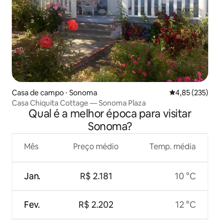
Casa de campo ⋅ Sonoma
4,85 de uma av
4,85 (235)
Casa Chiquita Cottage — Sonoma Plaza
Qual é a melhor época para visitar
Sonoma?
Mês
Preço médio
Temp. média
Jan.
R$ 2.181
10 °C
Fev.
R$ 2.202
12 °C