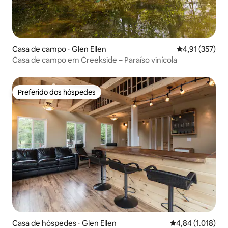
Casa de campo ⋅ Glen Ellen
4,91 de uma av
4,91 (357)
Casa de campo em Creekside – Paraíso vinícola
Preferido dos hóspedes
Preferido dos hóspedes
Casa de hóspedes ⋅ Glen Ellen
4,84 de uma aval
4,84 (1.018)