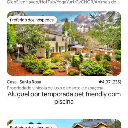
GlenEllenHaven/HotTub/YogaYurt/EvCHGR/Animais de
estimação permitidos
Preferido dos hóspedes
Preferido dos hóspedes
Casa ⋅ Santa Rosa
4,97 de uma av
4,97 (235)
Propriedade vinícola de luxo elegante e espaçosa
Aluguel por temporada pet friendly com
piscina
Preferido dos hóspedes