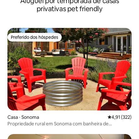
Aluguel por temporada de casas
privativas pet friendly
Preferido dos hóspedes
Preferido dos hóspedes
Casa ⋅ Sonoma
4,91 de uma av
4,91 (322)
Propriedade rural em Sonoma com banheira de
hidromassagem e lareira externa