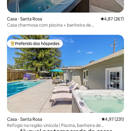
Casa ⋅ Santa Rosa
4,87 de uma av
4,87 (267)
Casa charmosa com piscina + banheira de
hidromassagem. Caminhe até lojas e vinícolas
Preferido dos hóspedes
Entre os melhores preferidos dos hóspedes
Casa ⋅ Santa Rosa
4,97 de uma av
4,97 (231)
Refúgio na região vinícola | Piscina, banheira de
hidromassagem + boa energia