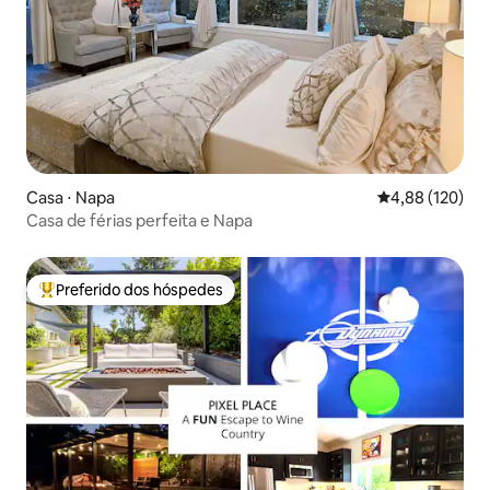
Casa ⋅ Napa
4,88 de uma av
4,88 (120)
Casa de férias perfeita e Napa
Preferido dos hóspedes
Entre os melhores preferidos dos hóspedes