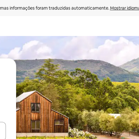
mas informações foram traduzidas automaticamente. 
Mostrar idioma
ore-os usando as seta para cima e para baixo do teclado ou tocando e