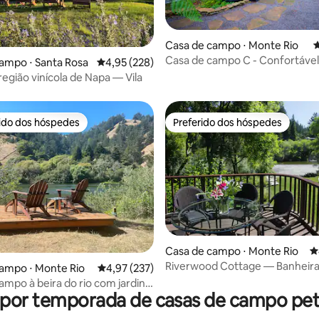
édia de 5, 339 avaliações
Casa de campo ⋅ Monte Rio
4
Casa de campo C - Confortável
ampo ⋅ Santa Rosa
4,95 de uma avaliação média de 5, 228 avalia
4,95 (228)
aconchegante, 1 cama, 1 banhe
região vinícola de Napa — Vila
rido dos hóspedes
Preferido dos hóspedes
 melhores preferidos dos hóspedes
Preferido dos hóspedes
édia de 5, 468 avaliações
Casa de campo ⋅ Monte Rio
4
Riverwood Cottage — Banheira
ampo ⋅ Monte Rio
4,97 de uma avaliação média de 5, 237 avalia
4,97 (237)
hidromassagem, acesso direto a
ampo à beira do rio com jardins
 por temporada de casas de campo pet 
es e banheira de
sagem!