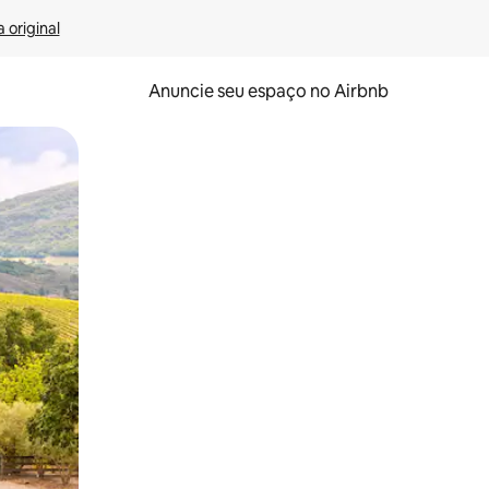
 original
Anuncie seu espaço no Airbnb
 deslizando o dedo na tela.