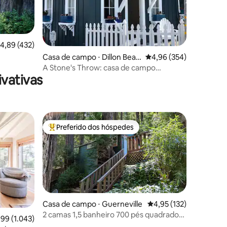
,89 de uma avaliação média de 5, 432 avaliações
4,89 (432)
ções
Casa de campo ⋅ Dillon Beac
4,96 de uma avaliação m
4,96 (354)
h
A Stone's Throw: casa de campo
vativas
pitoresca com vista para o mar
Preferido dos hóspedes
os hóspedes
Entre os melhores preferidos dos hóspedes
Casa de campo ⋅ Guerneville
4,95 de uma avaliação 
4,95 (132)
2 camas 1,5 banheiro 700 pés quadrados,
9 de uma avaliação média de 5, 1.043 avaliações
,99 (1.043)
cozinha lavanderia escrivaninha