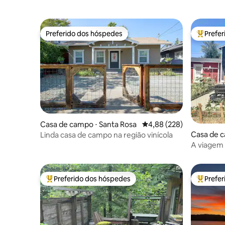
Preferido dos hóspedes
Prefe
Preferido dos hóspedes
Entre os
Casa de campo ⋅ Santa Rosa
4,88 de uma avaliação m
4,88 (228)
Casa de c
Linda casa de campo na região vinícola
A viagem 
Preferido dos hóspedes
Prefe
Entre os melhores preferidos dos hóspedes
Entre os