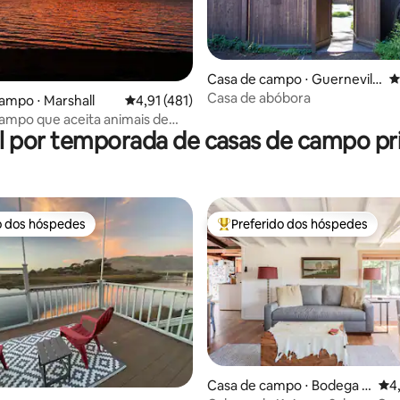
Casa de campo ⋅ Guernevill
4
e
Casa de abóbora
édia de 5, 841 avaliações
ampo ⋅ Marshall
4,91 de uma avaliação média de 5, 481 avalia
4,91 (481)
ampo que aceita animais de
l por temporada de casas de campo pri
 em Tomales Bay, perto de Pt.
o dos hóspedes
Preferido dos hóspedes
o dos hóspedes
Entre os melhores preferidos d
édia de 5, 182 avaliações
Casa de campo ⋅ Bodega B
4,9
4