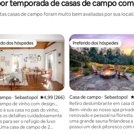
por temporada de casas de campo com 
as casas de campo foram muito bem avaliadas por sua localiz
rido dos hóspedes
Preferido dos hóspedes
 melhores preferidos dos hóspedes
Preferido dos hóspedes
édia de 5, 129 avaliações
Casa de campo ⋅ Sebastopol
4
ampo ⋅ Sebastopol
4,99 de uma avaliação média de 5, 266 avalia
4,99 (266)
Retiro deslumbrante em casa 
campo de vinho com design
com sauna em vinhedo privativ
e em local perfeito
Bem-vindo ao nosso spa privad
 à sua casa no país do vinho,
renovado e pessoal na floresta.
s os detalhes cuidadosamente
uma grande sauna finlandesa a 
s para ser o refúgio de luxo
possui um deck pitoresco com
 Uma casa de campo de 2
quente/frio sobre uma floresta
banheiro, 800 pés quadrados