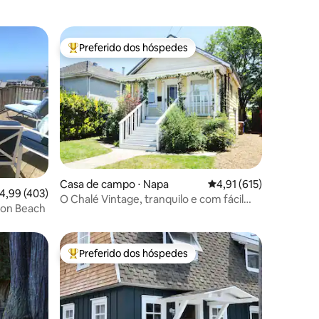
Preferido dos hóspedes
os hóspedes
Entre os melhores preferidos dos hóspedes
Casa de campo ⋅ Napa
4,91 de uma avaliação 
4,91 (615)
ções
,99 de uma avaliação média de 5, 403 avaliações
4,99 (403)
O Chalé Vintage, tranquilo e com fácil
lon Beach
acesso a pé.
Preferido dos hóspedes
Entre os melhores preferidos dos hóspedes