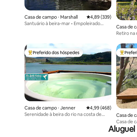
Casa de campo ⋅ Marshall
4,89 de uma avaliação m
4,89 (339)
Santuário à beira-mar • Empoleirado
Casa de c
sobre a baía • Cães OK
Retiro na 
Preferido dos hóspedes
Prefe
Entre os melhores preferidos dos hóspedes
Entre os
Casa de campo ⋅ Jenner
4,99 de uma avaliação m
4,99 (468)
Serenidade à beira do rio na costa de
Casa de c
Sonoma
Casa de c
Aluguel
exuberant
hidromas