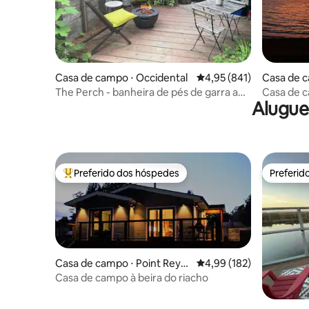
Casa de campo ⋅ Occidental
4,95 de uma avaliação m
4,95 (841)
Casa de c
The Perch - banheira de pés de garra ao
Casa de c
Alugue
ar livre
estimação
Reyes
Preferido dos hóspedes
Preferid
Entre os melhores preferidos dos hóspedes
Preferid
Casa de campo ⋅ Point Reye
4,99 de uma avaliação m
4,99 (182)
s Station
Casa de campo à beira do riacho