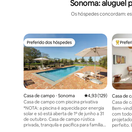
Sonoma: aluguel 
Os hóspedes concordam: est
Preferido dos hóspedes
Prefe
Preferido dos hóspedes
Entre os
Casa de campo ⋅ Sonoma
4,93 de uma avaliação m
4,93 (129)
Casa de c
Casa de campo com piscina privativa
Casa de 
inteligent
*NOTA: a piscina é aquecida por energia
Bem-vindo
solar e só está aberta de 1º de junho a 31
com todo
de outubro. Casa de campo rústica
projetado
privada, tranquila e pacífica para famílias
perfeito.
ou casais, retiro no país do vinho com
camas, 1 