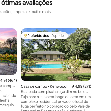
ótimas avaliações
ação, limpeza e muito mais.
Casa de 
Preferido dos hóspedes
Preferi
Entre os melhores preferidos dos hóspedes
Preferi
Casa Chi
Taxas de
Venha vis
rejuvene
magia da regiã
campo de 
lugar par
o campo adjacente
um quarte
,91 de uma avaliação média de 5, 464 avaliações
4,91 (464)
ções
Plaza, a 
de campo
Casa de campo ⋅ Kenwood
4,99 de uma avaliação 
4,99 (271)
mercados. A casa de camp
o
o,
totalmen
Escapada com piscina e jardim no belo
 Incluindo
internet 
Vale de Sonoma!
Fuja para a sua casa longe de casa em um
lenha,
cozinha 
complexo residencial privado: o local de
 mergulho
lavar/secar. Venha visitar em
fuga perfeito no coração do belo Vale de
 intocada
fique ne
Sonoma! 🏡 Por que você vai adorar: A