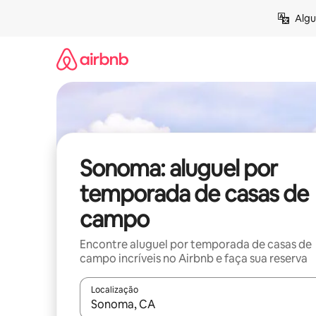
Pular
Algu
para
o
conteúdo
Sonoma: aluguel por
temporada de casas de
campo
Encontre aluguel por temporada de casas de
campo incríveis no Airbnb e faça sua reserva
Localização
Quando os resultados estiverem disponíveis, expl