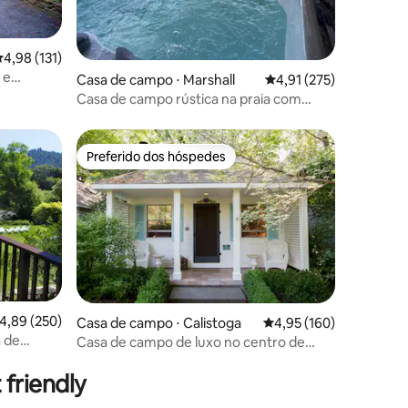
,98 de uma avaliação média de 5, 131 avaliações
4,98 (131)
 e
ções
Casa de campo ⋅ Marshall
4,91 de uma avaliação 
4,91 (275)
iro
Casa de campo rústica na praia com
banheira de hidromassagem em Tomales
Bay
Preferido dos hóspedes
Preferido dos hóspedes
,89 de uma avaliação média de 5, 250 avaliações
4,89 (250)
Casa de campo ⋅ Calistoga
4,95 de uma avaliação 
4,95 (160)
 de
Casa de campo de luxo no centro de
ções
o rio!
Calistoga — acessível
friendly